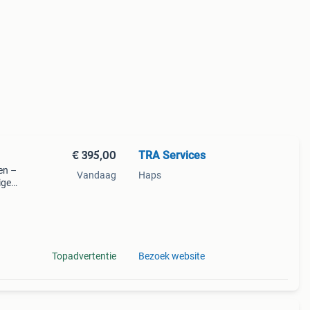
€ 395,00
TRA Services
en –
Vandaag
Haps
ige
elin
nde
Topadvertentie
Bezoek website