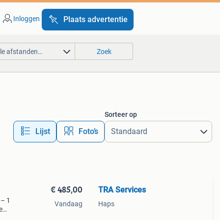
Inloggen
Plaats advertentie
lle afstanden…
Zoek
Sorteer op
Lijst
Foto’s
€ 485,00
TRA Services
 – 1
Vandaag
Haps
e
elin