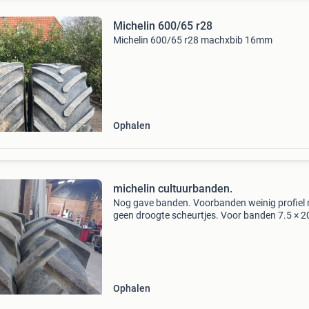
Michelin 600/65 r28
Michelin 600/65 r28 machxbib 16mm
Ophalen
michelin cultuurbanden.
Nog gave banden. Voorbanden weinig profiel
geen droogte scheurtjes. Voor banden 7.5 × 2
Inch 6 gaats 18 mm steek 115mm achterban
9.5 × 44 Inch 8 gaats 11mm steek 110 mm
Ophalen