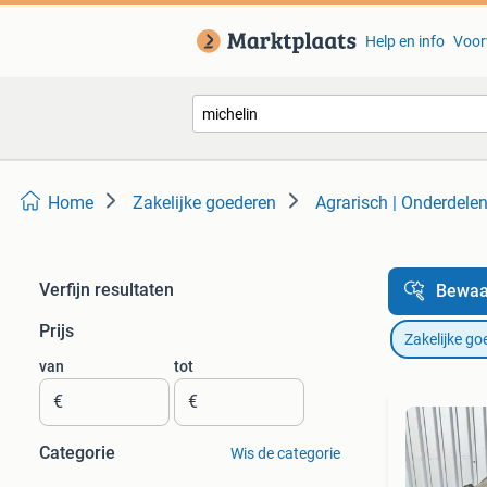
Help en info
Voor
Home
Zakelijke goederen
Agrarisch | Onderdele
Verfijn resultaten
Bewaa
Prijs
Zakelijke go
van
tot
€
€
Categorie
Wis de categorie