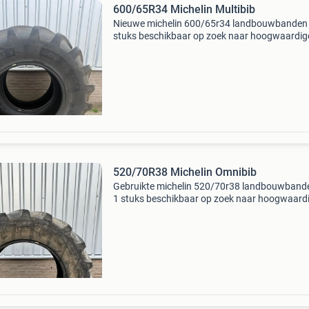
600/65R34 Michelin Multibib
Nieuwe michelin 600/65r34 landbouwbanden
stuks beschikbaar op zoek naar hoogwaardig
landbouwbanden? Wij bieden 2 nieuwe michel
600/65r34 banden aan, ideaal voor verschille
landbouwmachines.
520/70R38 Michelin Omnibib
Gebruikte michelin 520/70r38 landbouwband
1 stuks beschikbaar op zoek naar hoogwaard
landbouwbanden? Wij bieden 1 gebruikte mich
520/70r38 banden aan, ideaal voor verschille
landbouwmach