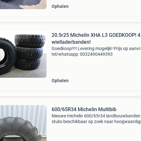
Ophalen
20.5r25 Michelin XHA L3 GOEDKOOP! 4
wielladerbanden!
Goedkoop!!!! Levering mogelijk! Prijs op aanv
tel/whatsapp: 0032490449393
Ophalen
600/65R34 Michelin Multibib
Nieuwe michelin 600/65r34 landbouwbanden
stuks beschikbaar op zoek naar hoogwaardig
landbouwbanden? Wij bieden 2 nieuwe michel
600/65r34 banden aan, ideaal voor verschille
landbouwmachines.