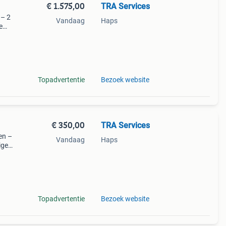
€ 1.575,00
TRA Services
 – 2
Vandaag
Haps
e
in
nde
Topadvertentie
Bezoek website
€ 350,00
TRA Services
en –
Vandaag
Haps
ige
elin
nde
Topadvertentie
Bezoek website