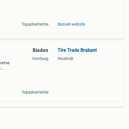
e
Topadvertentie
Bezoek website
Bieden
Tire Trade Brabant
Vandaag
Waalwijk
iverse
x
5 (op
p
Topadvertentie