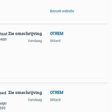
Bezoek website
Zie omschrijving
OTREM
taat
sapp:
Vandaag
Sittard
Zie omschrijving
OTREM
used
Vandaag
Sittard
lijk!
9393