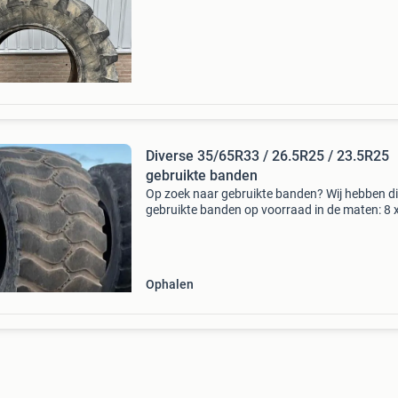
20.8R38 banden aan, ideaal voor verschillend
landbouwmachines
Diverse 35/65R33 / 26.5R25 / 23.5R25
gebruikte banden
Op zoek naar gebruikte banden? Wij hebben d
gebruikte banden op voorraad in de maten: 8 
35/65r33 (bridgestone/goodyear) 2 x 26.5R2
velg) 1 x 23.5R25 (op velg) goede staat scher
geprijsd
Ophalen