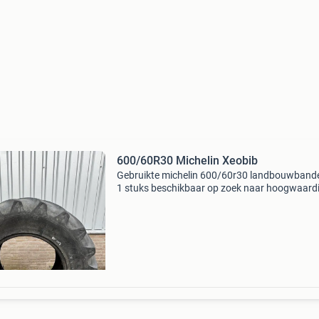
600/60R30 Michelin Xeobib
Gebruikte michelin 600/60r30 landbouwband
1 stuks beschikbaar op zoek naar hoogwaard
landbouwbanden? Wij bieden 1 gebruikte mich
600/60r30 banden aan, ideaal voor verschille
landbouwmach