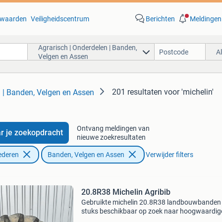
waarden
Veiligheidscentrum
Berichten
Meldingen
Agrarisch | Onderdelen | Banden,
A
Velgen en Assen
201 resultaten
voor 'michelin'
n | Banden, Velgen en Assen
Ontvang meldingen van
r je zoekopdracht
nieuwe zoekresultaten
ederen
Banden, Velgen en Assen
Verwijder filters
20.8R38 Michelin Agribib
Gebruikte michelin 20.8R38 landbouwbanden
stuks beschikbaar op zoek naar hoogwaardig
landbouwbanden? Wij bieden 1 gebruikte mich