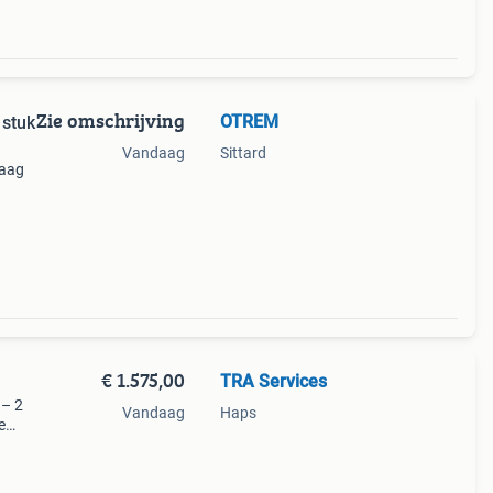
Zie omschrijving
OTREM
 stuk
Vandaag
Sittard
raag
€ 1.575,00
TRA Services
 – 2
Vandaag
Haps
e
in
nde