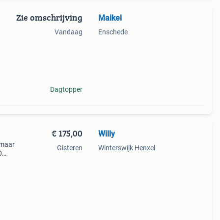
Zie omschrijving
Maikel
Vandaag
Enschede
Dagtopper
€ 175,00
Willy
 maar
Gisteren
Winterswijk Henxel
0
den