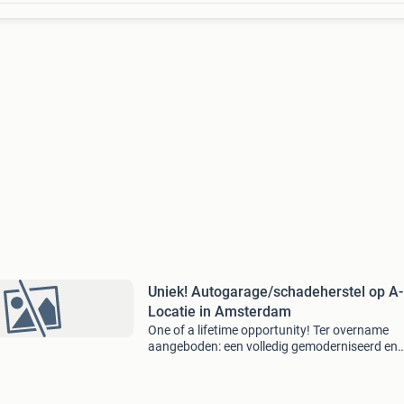
Uniek! Autogarage/schadeherstel op A-
Locatie in Amsterdam
One of a lifetime opportunity! Ter overname
aangeboden: een volledig gemoderniseerd en
uitstekend renderend garage- en
schadeherstelbedrijf op een absolute a-locatie
binnen amsterdam. Gelegen tussen i