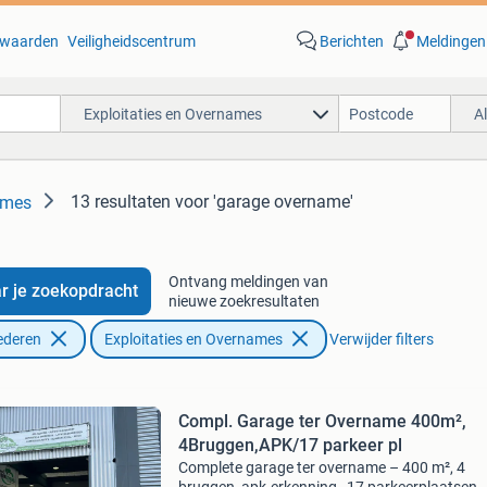
waarden
Veiligheidscentrum
Berichten
Meldingen
Exploitaties en Overnames
A
13 resultaten
voor 'garage overname'
ames
Ontvang meldingen van
r je zoekopdracht
nieuwe zoekresultaten
ederen
Exploitaties en Overnames
Verwijder filters
Compl. Garage ter Overname 400m²,
4Bruggen,APK/17 parkeer pl
Complete garage ter overname – 400 m², 4