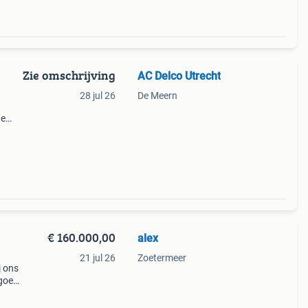
Zie omschrijving
AC Delco Utrecht
28 jul 26
De Meern
de
ht 14
€ 160.000,00
alex
21 jul 26
Zoetermeer
j ons
 goed
den
300.