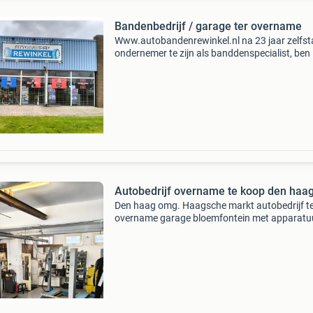
Bandenbedrijf / garage ter overname
Www.autobandenrewinkel.nl na 23 jaar zelfst
ondernemer te zijn als banddenspecialist, ben 
zoek naar een opvolger. 23 Jaar zelfstandig ,
onafhankelijk bandenspecialist zoek ik dus i
om
Autobedrijf overname te koop den haa
Den haag omg. Haagsche markt autobedrijf t
overname garage bloemfontein met apparatu
vaste gereedschappen voormalig apk
keuringstation met apparatuur remmenbank
goedgekeurde brug etc kelder