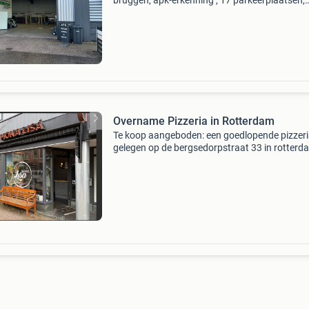
bruggen, apk-erkenning , 17 parkeerplaatsen,
compleet ingericht serieuze koper gezocht – i
klaar autobedrijf per direct ter overname: volle
ingerichte
Overname Pizzeria in Rotterdam
Te koop aangeboden: een goedlopende pizzeri
gelegen op de bergsedorpstraat 33 in rotterd
Deze pizzeria heeft een bewezen staat van die
en een loyaal klantenbestand. De zaak is volle
uitgeru