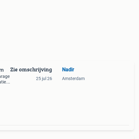
Zie omschrijving
Nadir
am
arage
25 jul 26
Amsterdam
tie.