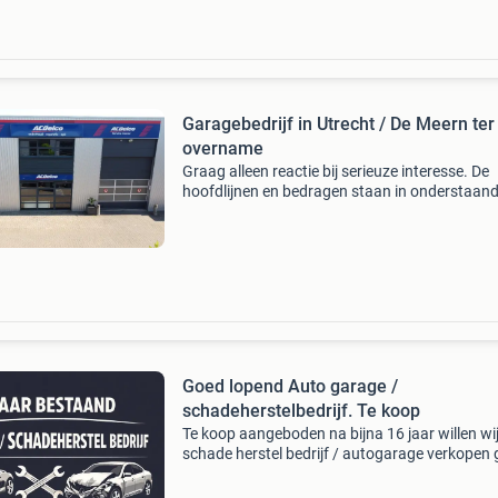
Garagebedrijf in Utrecht / De Meern ter
overname
Graag alleen reactie bij serieuze interesse. De
hoofdlijnen en bedragen staan in onderstaan
tekst. Deze goedlopende autogarage, opgeric
jaar geleden, biedt nu een unieke kans voor
overname. Gel
Goed lopend Auto garage /
schadeherstelbedrijf. Te koop
Te koop aangeboden na bijna 16 jaar willen wi
schade herstel bedrijf / autogarage verkopen
lopende zaak huur 1900ex . Onderhoud. Ban
reparatie , velgen reparatie en schadeherstel 