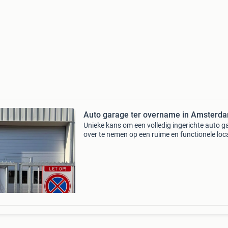
Auto garage ter overname in Amsterd
Unieke kans om een volledig ingerichte auto g
over te nemen op een ruime en functionele loca
De werkplaats is compleet uitgerust en direct
inzetbaar voor diverse automotive activiteiten
zoals