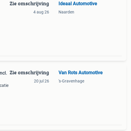
Zie omschrijving
Ideaal Automotive
4 aug 26
Naarden
 -
Zie omschrijving
Van Rots Automotive
ncl.
20 jul 26
's-Gravenhage
catie
ledig
legen