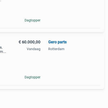
nstap
dig
Dagtopper
€ 60.000,00
Gero parts
a,
Vandaag
Rotterdam
am.
nst
dig
Dagtopper