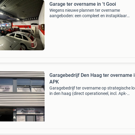
Garage ter overname in ‘t Gooi
Wegens nieuwe plannen ter overname
aangeboden: een compleet en instapklaar
autobedrijf in ’t gooi (industrieterrein naarden)
capaciteit: ruimte voor 20-25 verkoopauto’s. -
Werkplaats: ingericht met
Garagebedrijf Den Haag ter overname i
APK
Garagebedrijf ter overname op strategische lo
in den haag (direct operationeel, incl. Apk-
faciliteiten) ter overname aangeboden: een vol
ingerichte en operationele garage, gunstig ge
aa