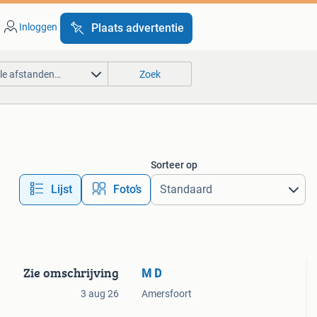
Inloggen
Plaats advertentie
lle afstanden…
Zoek
Sorteer op
Lijst
Foto’s
Zie omschrijving
M D
3 aug 26
Amersfoort