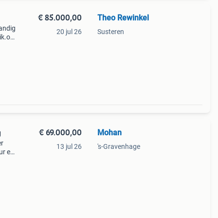
€ 85.000,00
Theo Rewinkel
andig
20 jul 26
Susteren
ik.op
emand
€ 69.000,00
Mohan
g
er
13 jul 26
's-Gravenhage
ur en
 em