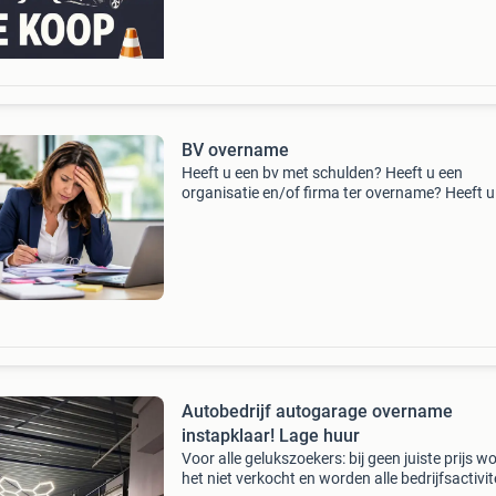
M2
BV overname
Heeft u een bv met schulden? Heeft u een
organisatie en/of firma ter overname? Heeft u
deskundige begeleiding nodig bij een fusie of
oprichting vennootschap? Neemt u vrijblijven
contact met ons op! E
Autobedrijf autogarage overname
instapklaar! Lage huur
Voor alle gelukszoekers: bij geen juiste prijs w
het niet verkocht en worden alle bedrijfsactivit