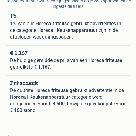
De onderstaande waarden zijn gebaseerd op je zoekopdracht en de
ingestelde filters
1%
1%
van alle
Horeca friteuse gebruikt
advertenties in
de categorie
Horeca | Keukenapparatuur
zijn in de
afgelopen week aangeboden.
€ 1.167
De huidige gemiddelde prijs van een
Horeca friteuse
gebruikt
is
€ 1.167
.
Prijscheck
De duurste
Horeca friteuse gebruikt
advertentie in de
Horeca | Keukenapparatuur
categorie werd
aangeboden voor
€ 8.500
, terwijl de goedkoopste voor
€ 100
stond.