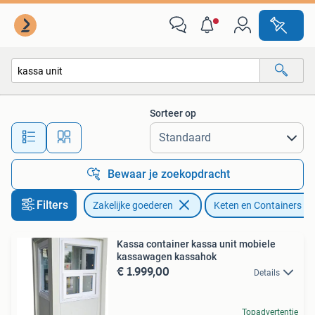
Machines en Bouw | Keten en Containers
Sorteer op
Alle afstanden…
Bewaar je zoekopdracht
Filters
Zakelijke goederen
Keten en Containers
Kassa container kassa unit mobiele
kassawagen kassahok
€ 1.999,00
Details
Topadvertentie