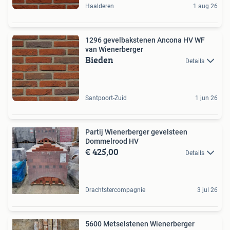
Haalderen
1 aug 26
1296 gevelbakstenen Ancona HV WF
van Wienerberger
Bieden
Details
Santpoort-Zuid
1 jun 26
Partij Wienerberger gevelsteen
Dommelrood HV
€ 425,00
Details
Drachtstercompagnie
3 jul 26
5600 Metselstenen Wienerberger