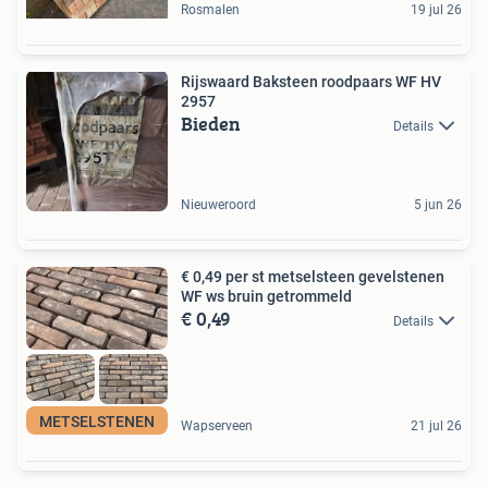
Rosmalen
19 jul 26
Rijswaard Baksteen roodpaars WF HV
2957
Bieden
Details
Nieuweroord
5 jun 26
€ 0,49 per st metselsteen gevelstenen
WF ws bruin getrommeld
€ 0,49
Details
METSELSTENEN
Wapserveen
21 jul 26