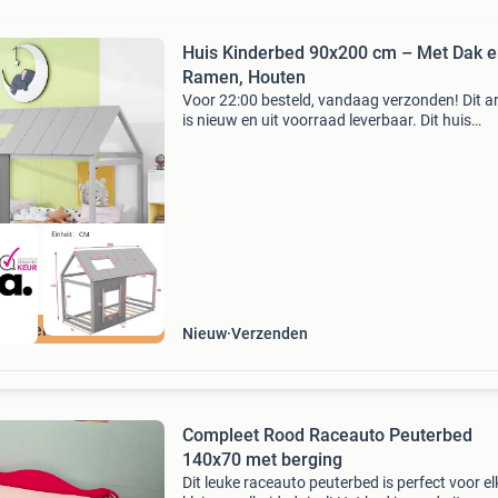
Huis Kinderbed 90x200 cm – Met Dak 
Ramen, Houten
Voor 22:00 besteld, vandaag verzonden! Dit ar
is nieuw en uit voorraad leverbaar. Dit huis
kinderbed van 90x200 cm is een speelse en stij
toevoeging aan iedere kinderkamer. Het
huisvormige
ordeeld met 9+
Nieuw
Verzenden
Compleet Rood Raceauto Peuterbed
140x70 met berging
Dit leuke raceauto peuterbed is perfect voor el