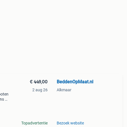
€ 449,00
BeddenOpMaat.nl
2 aug 26
Alkmaar
poten
ns af
0cm
Topadvertentie
Bezoek website