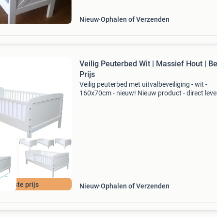
ee
Nieuw
Ophalen of Verzenden
Veilig Peuterbed Wit | Massief Hout | B
Prijs
Veilig peuterbed met uitvalbeveiliging - wit -
160x70cm - nieuw! Nieuw product - direct lev
uit voorraad. Peuterbed wit, incl. Uitvalbeveili
lattenbodem afmetingen: 160x70cm (matra
e beste prijs
Nieuw
Ophalen of Verzenden