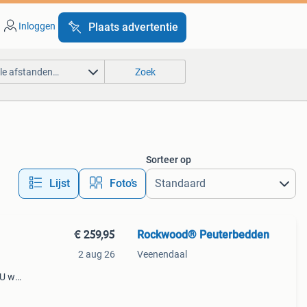
Inloggen
Plaats advertentie
lle afstanden…
Zoek
Sorteer op
Lijst
Foto’s
€ 259,95
Rockwood® Peuterbedden
2 aug 26
Veenendaal
U wilt
lig
 wilt