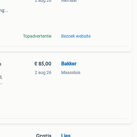
2 aug 26
Alkmaar
ng:
nder
Topadvertentie
Bezoek website
€ 85,00
Bakker
o
2 aug 26
Maassluis
d,
t en
 een
Gratis
Lies