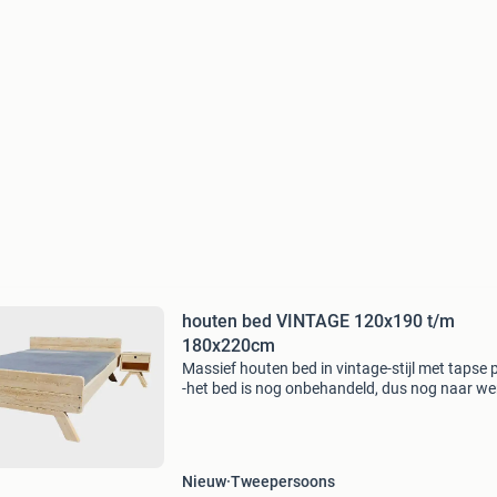
houten bed VINTAGE 120x190 t/m
180x220cm
Massief houten bed in vintage-stijl met tapse 
-het bed is nog onbehandeld, dus nog naar we
te werken met lak, beits, of verf. Leverbaar in:
120x190cm 130x190cm 140x190cm 160x19
180x190cm
Nieuw
Tweepersoons