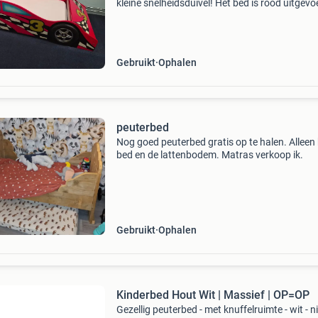
kleine snelheidsduivel! Het bed is rood uitgevo
met een opvallende gele spoiler, stoere velgen,
finishvlag-motief en nummer 3. ​Compleet en d
Gebruikt
Ophalen
peuterbed
Nog goed peuterbed gratis op te halen. Alleen
bed en de lattenbodem. Matras verkoop ik.
Gebruikt
Ophalen
Kinderbed Hout Wit | Massief | OP=OP
Gezellig peuterbed - met knuffelruimte - wit - 