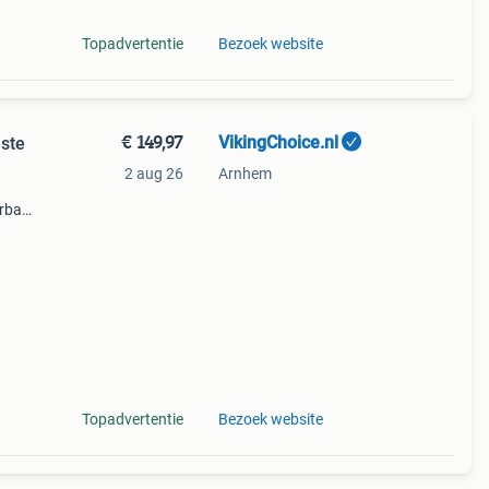
Topadvertentie
Bezoek website
€ 149,97
VikingChoice.nl
este
2 aug 26
Arnhem
erbaar
ging &
smaa
Topadvertentie
Bezoek website