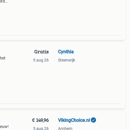
erd
 een
ir
Gratis
Cynthia
 het
5 aug 26
Steenwijk
€ 149,96
VikingChoice.nl
nieuw!
5 aug 26
Arnhem