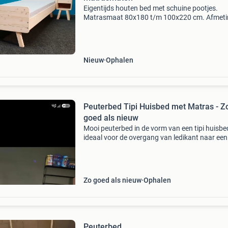
Eigentijds houten bed met schuine pootjes.
Matrasmaat 80x180 t/m 100x220 cm. Afmeti
buitenmaat in lengte en breedte + 6cm hoogte
hoofdeinde 68cm, voeteneinde 55cm ruimte o
bed: 23cm basisprijs:
Nieuw
Ophalen
Peuterbed Tipi Huisbed met Matras - Z
goed als nieuw
Mooi peuterbed in de vorm van een tipi huisbe
ideaal voor de overgang van ledikant naar een
groter bed. Het bed is gemaakt van stevig hou
verkeert in zo goed als nieuwe staat. Inclusief
comf
Zo goed als nieuw
Ophalen
Peuterbed