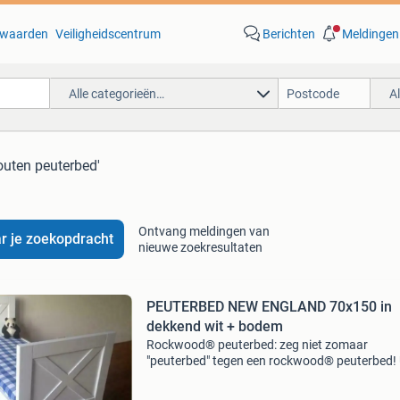
waarden
Veiligheidscentrum
Berichten
Meldingen
Alle categorieën…
A
outen peuterbed'
Ontvang meldingen van
r je zoekopdracht
nieuwe zoekresultaten
PEUTERBED NEW ENGLAND 70x150 in
dekkend wit + bodem
Rockwood® peuterbed: zeg niet zomaar
"peuterbed" tegen een rockwood® peuterbed! 
een stevig, duurzaam peuterbed? U wilt een vei
peuterbed? U wilt een betaalbaar peuterbed? U