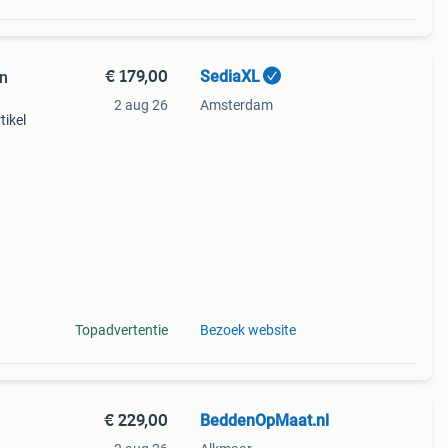
€ 179,00
SediaXL
en
2 aug 26
Amsterdam
tikel
 met
rp kun
Topadvertentie
Bezoek website
€ 229,00
BeddenOpMaat.nl