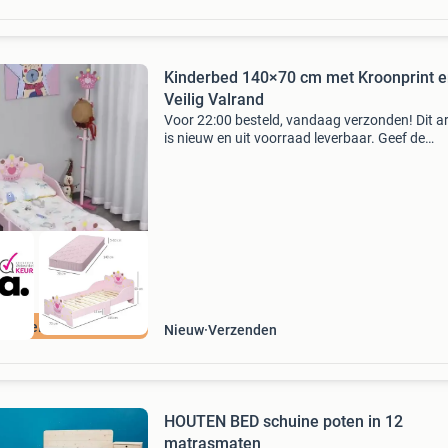
Kinderbed 140×70 cm met Kroonprint 
Veilig Valrand
Voor 22:00 besteld, vandaag verzonden! Dit ar
is nieuw en uit voorraad leverbaar. Geef de
kinderkamer een speelse en veilige uitstraling
dit stijlvolle kinderbed. Dankzij het lage ontwe
ordeeld met 9+
Nieuw
Verzenden
HOUTEN BED schuine poten in 12
matrasmaten