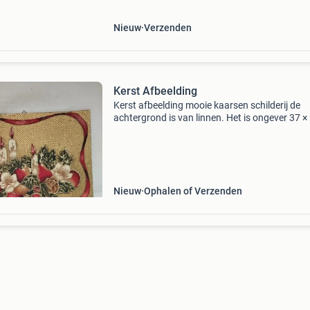
maten en s
Nieuw
Verzenden
Kerst Afbeelding
Kerst afbeelding mooie kaarsen schilderij de
achtergrond is van linnen. Het is ongever 37 ×
koop hem nu over voor maar €12,- ophalen of
verzenden mogelijk kerst waarom zijn onze pri
zo ver
Nieuw
Ophalen of Verzenden