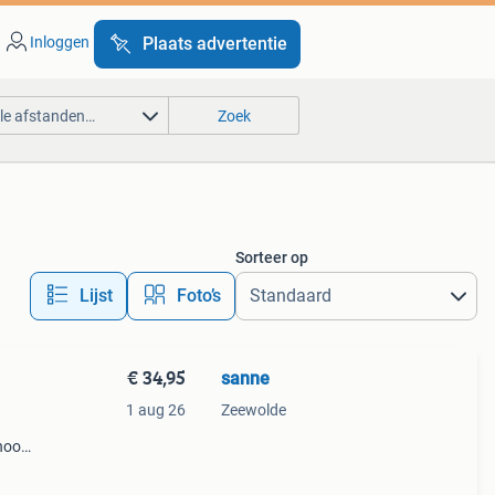
Inloggen
Plaats advertentie
lle afstanden…
Zoek
Sorteer op
Lijst
Foto’s
€ 34,95
sanne
1 aug 26
Zeewolde
hoog.
alle