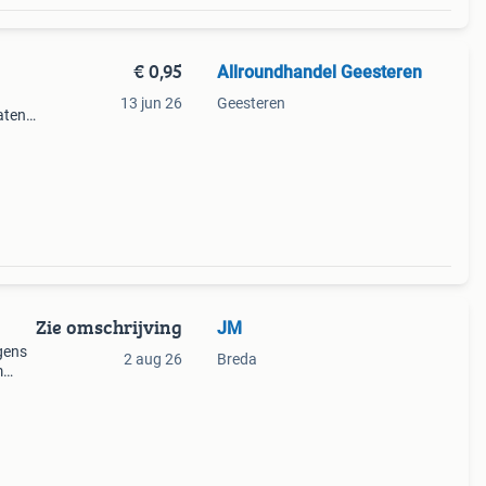
€ 0,95
Allroundhandel Geesteren
13 jun 26
Geesteren
aten
em dit
de
Zie omschrijving
JM
gens
2 aug 26
Breda
m
stuk