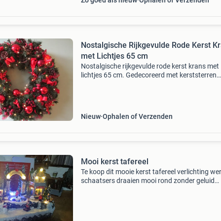
Zo goed als nieuw
Ophalen of Verzenden
Nostalgische Rijkgevulde Rode Kerst K
met Lichtjes 65 cm
Nostalgische rijkgevulde rode kerst krans met
lichtjes 65 cm. Gedecoreerd met kerststerren
,dennenappels en strikken.. Nieuw met oude
materialen en excl. Batterijen.. Heel veel kerst
voorraad, zie
Nieuw
Ophalen of Verzenden
Mooi kerst tafereel
Te koop dit mooie kerst tafereel verlichting we
schaatsers draaien mooi rond zonder geluid
verzenden op eigen risico kosten koper