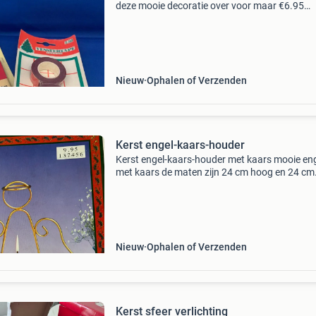
deze mooie decoratie over voor maar €6.95
Ophalen of verzenden mogelijk. Agr9 waarom 
onze prijzen zo verlaagd? De eigenaar van de
allroundhande
Nieuw
Ophalen of Verzenden
Kerst engel-kaars-houder
Kerst engel-kaars-houder met kaars mooie en
met kaars de maten zijn 24 cm hoog en 24 cm
breed. Nog nieuw in verpakking. Sfeervol voor
kerstdagen. Nog 8 op voorraad. Neem er één 
voor maar &e
Nieuw
Ophalen of Verzenden
Kerst sfeer verlichting