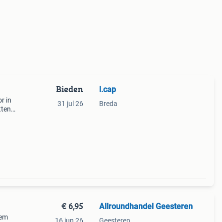
Bieden
l.cap
r in
31 jul 26
Breda
tten
€ 6,95
Allroundhandel Geesteren
eem
16 jun 26
Geesteren