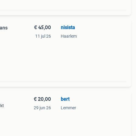
€ 45,00
nisista
rans
11 jul 26
Haarlem
 op
€ 20,00
bert
rkt
29 jun 26
Lemmer