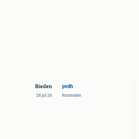
Bieden
pvdh
28 jul 26
Rosmalen