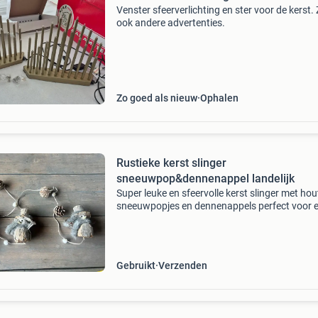
Venster sfeerverlichting en ster voor de kerst. 
ook andere advertenties.
Zo goed als nieuw
Ophalen
Rustieke kerst slinger
sneeuwpop&dennenappel landelijk
Super leuke en sfeervolle kerst slinger met ho
sneeuwpopjes en dennenappels perfect voor 
warme, landelijke kerstsfeer in huis! De slinger
bestaat uit meerdere decoratieve elementen:
schattige
Gebruikt
Verzenden