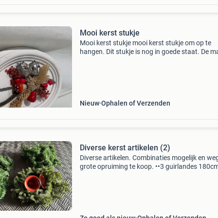
Mooi kerst stukje
Mooi kerst stukje mooi kerst stukje om op te
hangen. Dit stukje is nog in goede staat. De m
van dit mooie kerst stukje zijn +_18x14 cm ne
mooie stukje over voor €1,- ophalen of verzen
Nieuw
Ophalen of Verzenden
Diverse kerst artikelen (2)
Diverse artikelen. Combinaties mogelijk en we
grote opruiming te koop. ••3 guirlandes 180c
waarvan 1 met lampjes en 2 zonder. Prijs per 
€1,00 ••krans met rode klokke