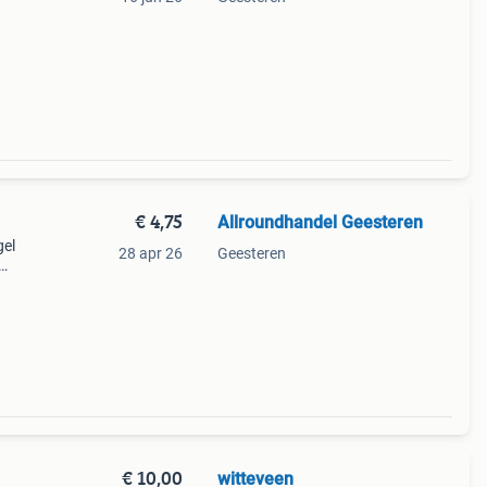
zijn
€ 4,75
Allroundhandel Geesteren
gel
28 apr 26
Geesteren
 de
over
€ 10,00
witteveen