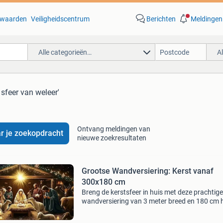
waarden
Veiligheidscentrum
Berichten
Meldingen
Alle categorieën…
A
 sfeer van weleer'
Ontvang meldingen van
r je zoekopdracht
nieuwe zoekresultaten
Grootse Wandversiering: Kerst vanaf
300x180 cm
Breng de kerstsfeer in huis met deze prachtige
wandversiering van 3 meter breed en 180 cm 
Ideaal voor een feestelijke aankleding van uw
woonkamer, winkel of evenement. Vraag naar 