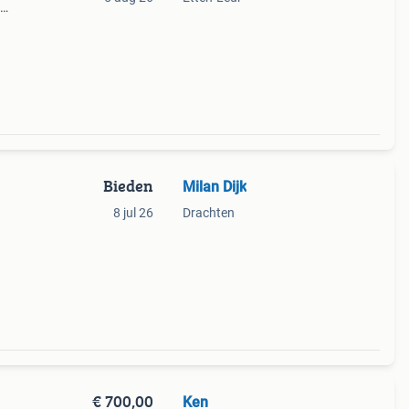
komt
r
Bieden
Milan Dijk
8 jul 26
Drachten
€ 700,00
Ken