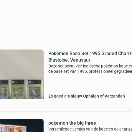
Pokémon Base Set 1995 Graded Chariz
Blastoise, Venusaur
Deze set bevat vier iconische pokémon kaarten
de base set van 1995, professioneel gegradee
Het betreft charizard, blastoise, venusaur en
gyarados. Daarnaast is er een ninetales kaart 
een top
Zo goed als nieuw
Ophalen of Verzenden
pokemon the big three
Verschilende versies van de kaarten de chariz