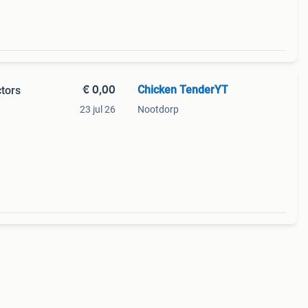
€ 0,00
Chicken TenderYT
ctors
23 jul 26
Nootdorp