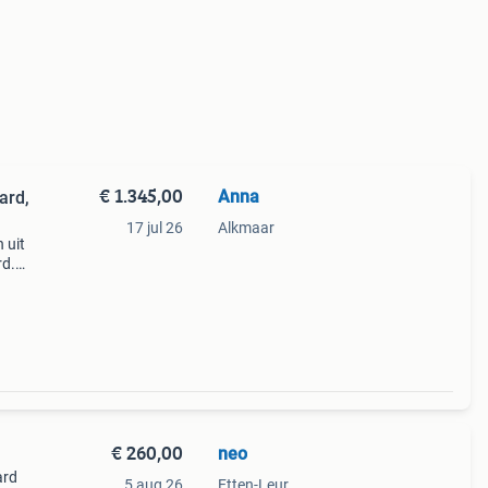
€ 1.345,00
Anna
ard,
17 jul 26
Alkmaar
 uit
rd.
in
€ 260,00
neo
ard
5 aug 26
Etten-Leur