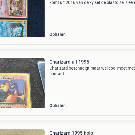
komt uit 2016 van de xy set de blastoise is een
orginele base set 1995/1999 en de venusaur 
uit de 25 jaar aniversery set graag bieden naa
waarde
Ophalen
Charizard uit 1995
Charizard beschadigt maar wel cool moet met
contant
Ophalen
Charizard 1995 holo