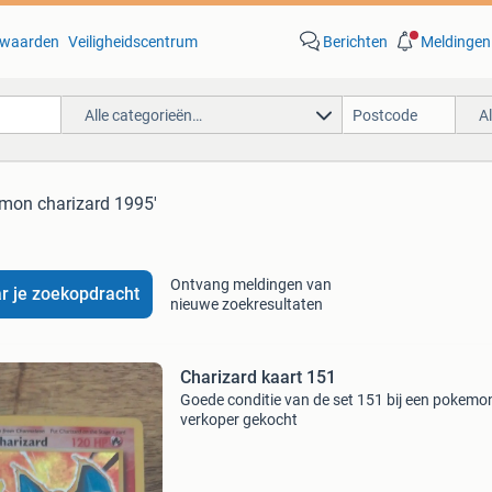
waarden
Veiligheidscentrum
Berichten
Meldingen
Alle categorieën…
A
emon charizard 1995'
Ontvang meldingen van
r je zoekopdracht
nieuwe zoekresultaten
Charizard kaart 151
Goede conditie van de set 151 bij een pokemo
verkoper gekocht