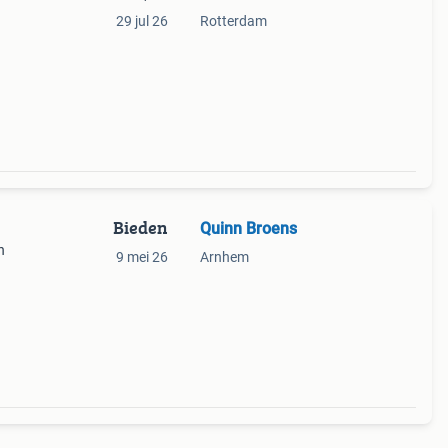
29 jul 26
Rotterdam
Bieden
Quinn Broens
n
9 mei 26
Arnhem