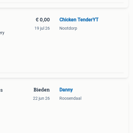
€ 0,00
Chicken TenderYT
19 jul 26
Nootdorp
ery
Bieden
Danny
ds
22 jun 26
Roosendaal