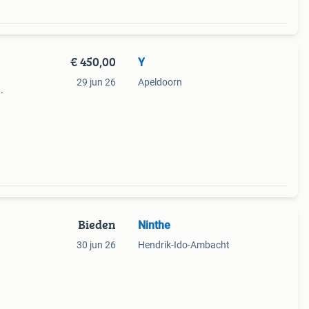
€ 450,00
Y
n
29 jun 26
Apeldoorn
.
Bieden
Ninthe
30 jun 26
Hendrik-Ido-Ambacht