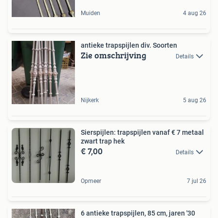
Muiden
4 aug 26
antieke trapspijlen div. Soorten
Zie omschrijving
Details
Nijkerk
5 aug 26
Sierspijlen: trapspijlen vanaf € 7 metaal
zwart trap hek
€ 7,00
Details
Opmeer
7 jul 26
6 antieke trapspijlen, 85 cm, jaren '30