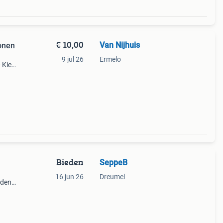
€ 10,00
Van Nijhuis
sonen
9 jul 26
Ermelo
 Kies
icket
Bieden
SeppeB
16 jun 26
Dreumel
nden
.