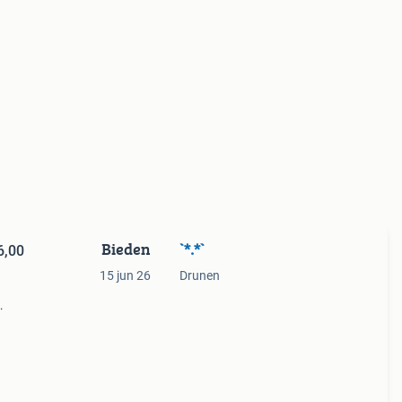
Bieden
`*.*`
6,00
15 jun 26
Drunen
eft
 een