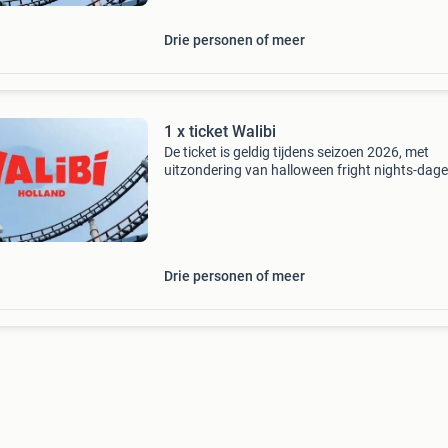
Drie personen of meer
1 x ticket Walibi
De ticket is geldig tijdens seizoen 2026, met
uitzondering van halloween fright nights-dage
code is wel geldig voor halloween spooky days
deze dagen worden later aan de kalender
toegevoegd.wordt
Drie personen of meer