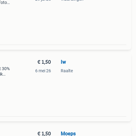
foto
iet
€ 1,50
Iw
t 30%
6 mei 26
Raalte
ik
hts
uli
€ 1,50
Moeps