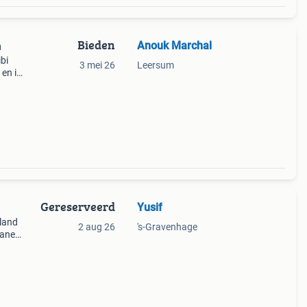
Bieden
Anouk Marchal
n
bi
3 mei 26
Leersum
en ik
er
Gereserveerd
Yusif
lland
2 aug 26
's-Gravenhage
banen
et