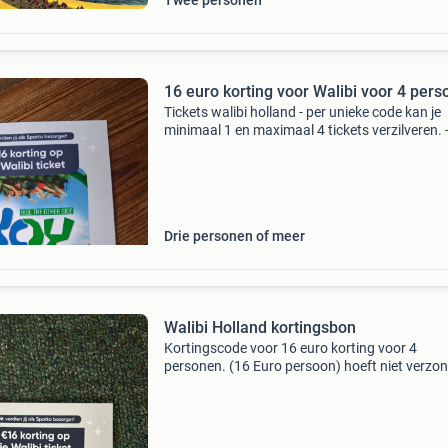
Twee personen
16 euro korting voor Walibi voor 4 per
Tickets walibi holland - per unieke code kan je
minimaal 1 en maximaal 4 tickets verzilveren. -
je datum van bezoek in de kalender. Let op: je t
is alleen geldig op de gekozen datum. De uite
Drie personen of meer
Walibi Holland kortingsbon
Kortingscode voor 16 euro korting voor 4
personen. (16 Euro persoon) hoeft niet verzo
te worden, kan na betaling de code doorsturen