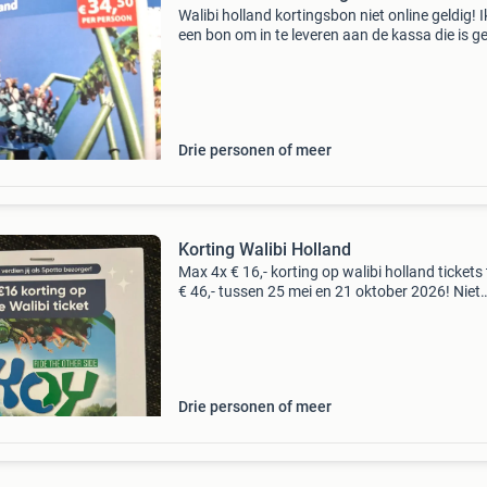
Walibi holland kortingsbon niet online geldig! 
een bon om in te leveren aan de kassa die is ge
voor toegang € 34,50 per persoon i.p.v. Het
normale tarief. Max. 5 Tickets en geldig tot
Drie personen of meer
Korting Walibi Holland
Max 4x € 16,- korting op walibi holland tickets 
€ 46,- tussen 25 mei en 21 oktober 2026! Niet
geldig tijdens helloween fright nights data ! Te
verzilveren via een code, niet i.c.m ande
Drie personen of meer