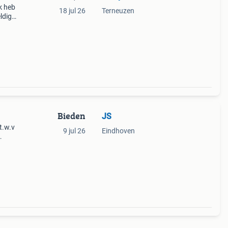
Ik heb
18 jul 26
Terneuzen
ldig
Bieden
JS
t.w.v
9 jul 26
Eindhoven