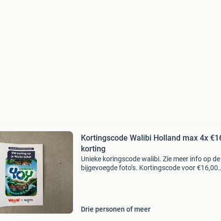
Kortingscode Walibi Holland max 4x €1
korting
Unieke koringscode walibi. Zie meer info op de
bijgevoegde foto’s. Kortingscode voor €16,00
korting voor 4 personen. (16 Euro persoon) ho
niet verzonden te worden, kan na betaling via
beri
Drie personen of meer