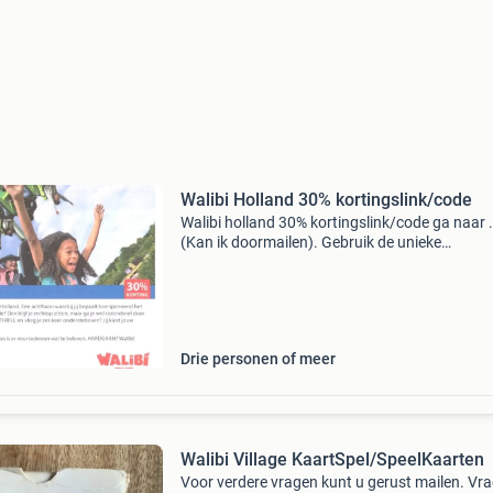
Walibi Holland 30% kortingslink/code
Walibi holland 30% kortingslink/code ga naar ...
(Kan ik doormailen). Gebruik de unieke
kortingscode ......... (Kan ik doormailen) bij het
afrekenen. Of lever deze voordeelbon in bij de
kassa. D
Drie personen of meer
Walibi Village KaartSpel/SpeelKaarten
Voor verdere vragen kunt u gerust mailen. Vr