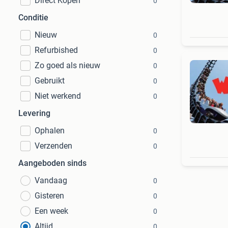
Direct Kopen
0
Conditie
Nieuw
0
Refurbished
0
Zo goed als nieuw
0
Gebruikt
0
Niet werkend
0
Levering
Ophalen
0
Verzenden
0
Aangeboden sinds
Vandaag
0
Gisteren
0
Een week
0
Altijd
0