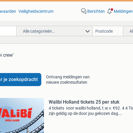
waarden
Veiligheidscentrum
Berichten
Meldingen
Alle categorieën…
A
i crew'
Ontvang meldingen van
r je zoekopdracht
nieuwe zoekresultaten
Walibi Holland tickets 25 per stuk
4 tickets voor walibi holland, t.w.v. €92. 4 4 T
zijn geldig op de door jou gekozen dag.
Inclusief: spooky days. Exclusief: halloween fr
nights. Gaan per 2 of 4 prijs is vast vooraf ee