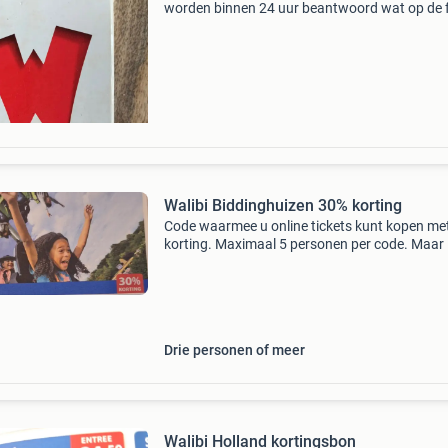
worden binnen 24 uur beantwoord wat op de 
staat, zo is het artikel wordt achteraf niet over
gecorrespondeerd op onzin biedingen wordt n
gereage
Walibi Biddinghuizen 30% korting
Code waarmee u online tickets kunt kopen me
korting. Maximaal 5 personen per code. Maar 
heb meerdere codes. Niet geldig met fright nig
en andere speciale evenementen. Gelsigbtor 1 j
2027
Drie personen of meer
Walibi Holland kortingsbon