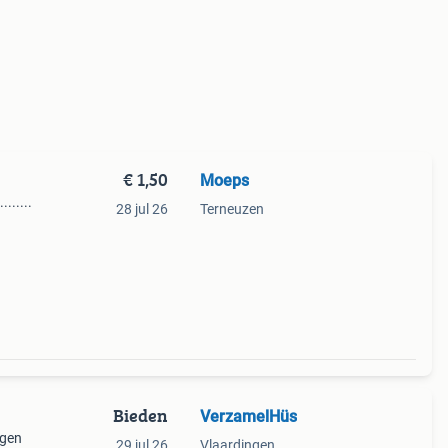
€ 1,50
Moeps
......
28 jul 26
Terneuzen
Bieden
VerzamelHüs
agen
29 jul 26
Vlaardingen