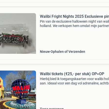
Walibi Fright Nights 2025 Exclusieve pi
Pin van de exclusieve halloween night van wali
holland. We verkopen hem omdat mijn partner 
er allebei een hebben gekregen, en we hoeven 
maar 1 in onze verzameling
Nieuw
Ophalen of Verzenden
Walibi tickets (€25,- per stuk) OP=OP
Hierbij bied ik toegangskaarten voor walibi ho
aan. Ideaal voor een dag vol adrenaline, acht
zoals de untamed en goliath en gezelligheid m
vrienden of familie!