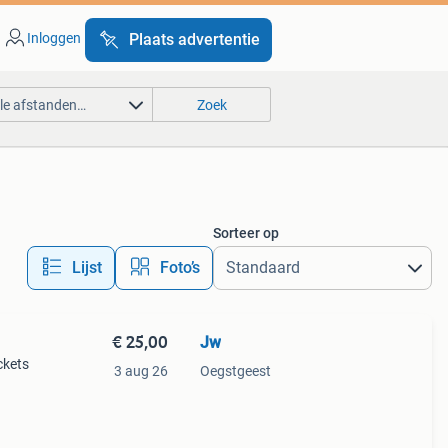
Inloggen
Plaats advertentie
lle afstanden…
Zoek
Sorteer op
Lijst
Foto’s
€ 25,00
Jw
ickets
3 aug 26
Oegstgeest
ight