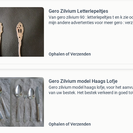
Gero Zilvium Letterlepeltjes
Van gero zilvium 90 : letterlepeltjes t en k zie o
mijn andere advertenties voor meer gero : ver
met post nl op basis van gewicht
Ophalen of Verzenden
Gero Zilvium model Haags Lofje
Gero zilvium model haags lofje, voor het aanvu
van uw bestek. Het bestek verkeerd in goed to
goede staat. Foto 2 -11 gero 90 - 12x dinerlepe
p.st. 4 Euro (6 voor 18 euro) - 12x dinervork p.
Ophalen of Verzenden