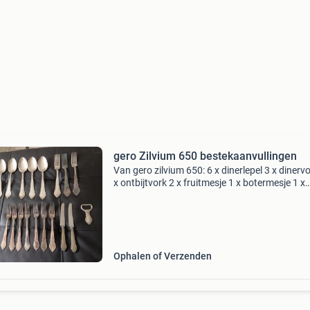
gero Zilvium 650 bestekaanvullingen
Van gero zilvium 650: 6 x dinerlepel 3 x dinerv
x ontbijtvork 2 x fruitmesje 1 x botermesje 1 x
flesopener doe een bod op het geheel via mp o
een deel via de mail zie ook mijn andere adver
Ophalen of Verzenden