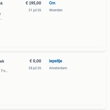
€ 195,00
Crn
ek
31 jul 26
Woerden
e
essen
root
€ 0,00
lepeltje
tek
28 jul 26
Amsterdam
 17 cm
 1 x
vl