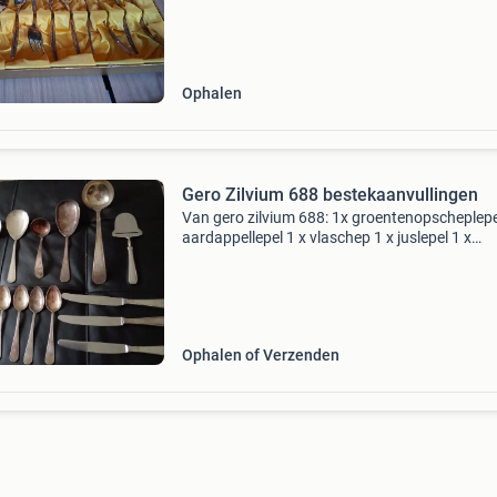
Ophalen
Gero Zilvium 688 bestekaanvullingen
Van gero zilvium 688: 1x groentenopscheplepe
aardappellepel 1 x vlaschep 1 x juslepel 1 x
rijstopscheplepel 1 x soepopscheplepel 1 x
kaasschaaf 3 x dinermes 5 x ontbijtlepel 1 x
vleeswarenvorkje
Ophalen of Verzenden