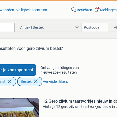
waarden
Veiligheidscentrum
Berichten
Meldingen
Antiek | Bestek
A
esultaten
voor 'gero zilvium bestek'
Ontvang meldingen van
r je zoekopdracht
nieuwe zoekresultaten
unst
Bestek
Verwijder filters
12 Gero zilvium taartvorkjes nieuw in d
Vintage 12 gero zilvium taartvorkjes nieuw in