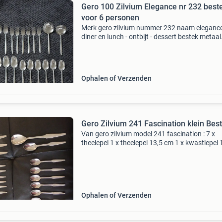
Gero 100 Zilvium Elegance nr 232 best
voor 6 personen
Merk gero zilvium nummer 232 naam eleganc
diner en lunch - ontbijt - dessert bestek metaal
verzilverd verzilevering 100 6 persoons; - 6 m
groot en 6 klein zonder kartelrand - 6 vorken g
en 6
Ophalen of Verzenden
Gero Zilvium 241 Fascination klein Bes
Van gero zilvium model 241 fascination : 7 x
theelepel 1 x theelepel 13,5 cm 1 x kwastlepel
1 x fruitmesje 6 x likeurlepeltje 2 x suikerschep
theeschep 6 x gebaksvorkje 1 x taartschep 1 x 
Ophalen of Verzenden