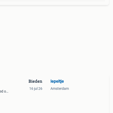
Bieden
lepeltje
16 jul 26
Amsterdam
ied op
gero
ht