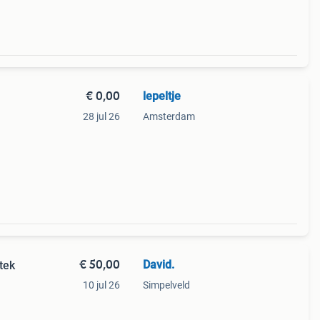
€ 0,00
lepeltje
28 jul 26
Amsterdam
€ 50,00
David.
tek
10 jul 26
Simpelveld