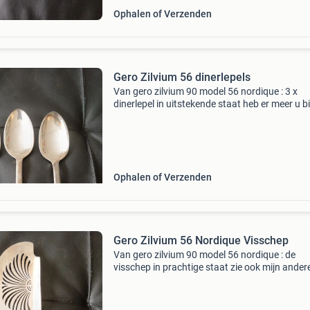
Ophalen of Verzenden
Gero Zilvium 56 dinerlepels
Van gero zilvium 90 model 56 nordique : 3 x
dinerlepel in uitstekende staat heb er meer u b
op 3 zie ook mijn andere advertenties voor me
gero en 56 verzend met post nl op basis van
gewicht
Ophalen of Verzenden
Gero Zilvium 56 Nordique Visschep
Van gero zilvium 90 model 56 nordique : de
visschep in prachtige staat zie ook mijn ander
advertenties voor meer gero en 56 verzend me
post nl op basis van gewicht