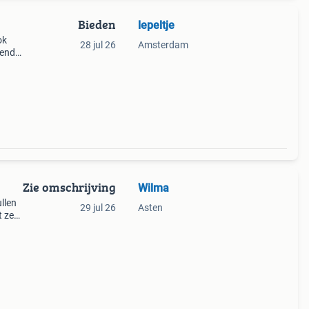
Bieden
lepeltje
ok
28 jul 26
Amsterdam
zend
Zie omschrijving
Wilma
llen
29 jul 26
Asten
t zeer
l