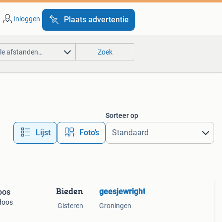
Inloggen
Plaats advertentie
lle afstanden…
Zoek
Sorteer op
Lijst
Foto’s
Bieden
geesjewright
oos
 doos
Gisteren
Groningen