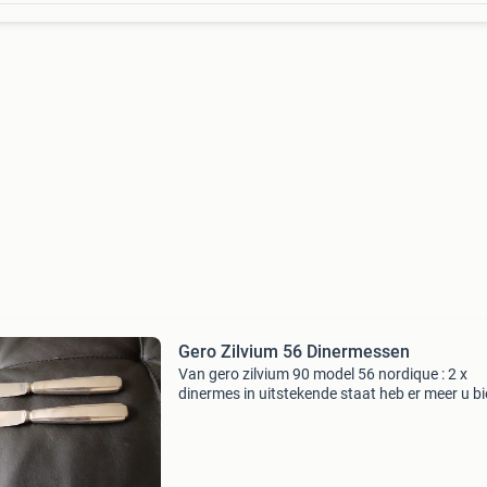
Gero Zilvium 56 Dinermessen
Van gero zilvium 90 model 56 nordique : 2 x
dinermes in uitstekende staat heb er meer u b
2 zie ook mijn andere advertenties voor meer 
en 56 verzend met post nl op basis van gewic