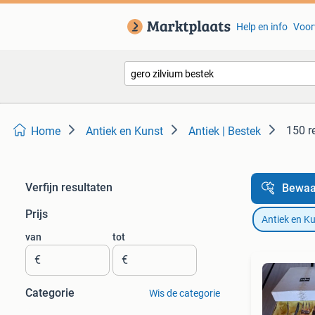
Help en info
Voor
150 r
Home
Antiek en Kunst
Antiek | Bestek
Verfijn resultaten
Bewaa
Prijs
Antiek en K
van
tot
€
€
Categorie
Wis de categorie