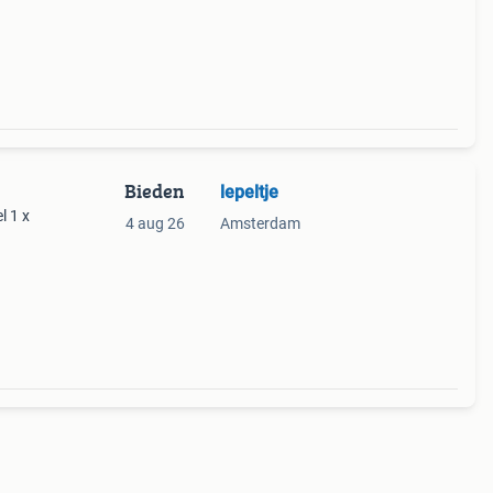
Bieden
lepeltje
l 1 x
4 aug 26
Amsterdam