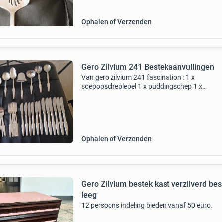
Ophalen of Verzenden
Gero Zilvium 241 Bestekaanvullingen
Van gero zilvium 241 fascination : 1 x
soepopscheplepel 1 x puddingschep 1 x
aardappellepel 1 x groentenopscheplepel 1 x
kaasschaaf 1 x juslepel 1 x slacouvert 4 x
dessertlepel 6 x dinerlepel 4 x dess
Ophalen of Verzenden
Gero Zilvium bestek kast verzilverd bes
leeg
12 persoons indeling bieden vanaf 50 euro.