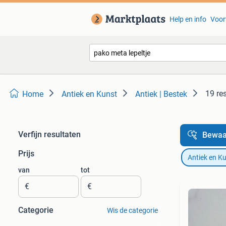
Help en info
Voor
19 re
Home
Antiek en Kunst
Antiek | Bestek
Verfijn resultaten
Bewaa
Prijs
Antiek en K
van
tot
€
€
Categorie
Wis de categorie