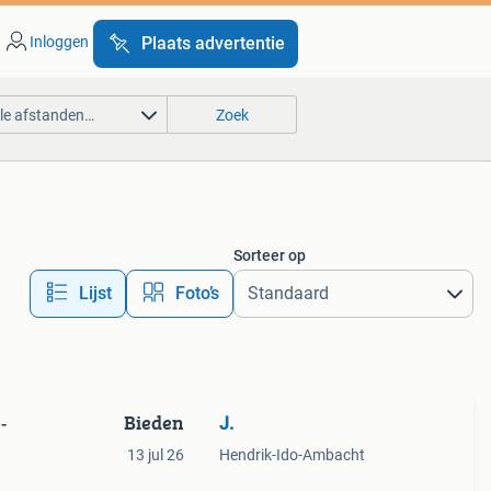
Inloggen
Plaats advertentie
lle afstanden…
Zoek
Sorteer op
Lijst
Foto’s
Bieden
J.
-
13 jul 26
Hendrik-Ido-Ambacht