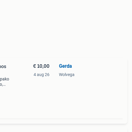
€ 10,00
Gerda
oos
4 aug 26
Wolvega
n pako
o,
uw
 ui