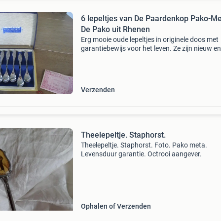
6 lepeltjes van De Paardenkop Pako-Me
De Pako uit Rhenen
Erg mooie oude lepeltjes in originele doos met
garantiebewijs voor het leven. Ze zijn nieuw en
nooit gebruikt maar wel oud qua jaren. Roest 
vlekvrij door en door. Lengte lepeltje 11,5 cm
verzenden
Verzenden
Theelepeltje. Staphorst.
Theelepeltje. Staphorst. Foto. Pako meta.
Levensduur garantie. Octrooi aangever.
Ophalen of Verzenden