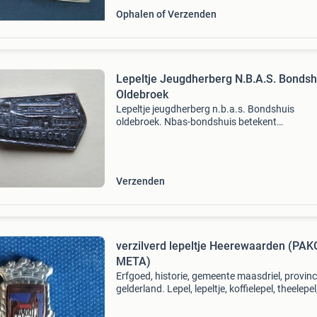
Ophalen of Verzenden
Lepeltje Jeugdherberg N.B.A.S. Bondsh
Oldebroek
Lepeltje jeugdherberg n.b.a.s. Bondshuis
oldebroek. Nbas-bondshuis betekent
nederlandsche bond van abstinent studeeren
De jeugdherberg in oldebroek, een van de vroe
locaties van de njhc (nu stay
Verzenden
verzilverd lepeltje Heerewaarden (PAK
META)
Erfgoed, historie, gemeente maasdriel, provinc
gelderland. Lepel, lepeltje, koffielepel, theelepel
koffielepeltje, theelepeltje alleen bieden via
marktplaats, dus graag geen berichtjes sturen