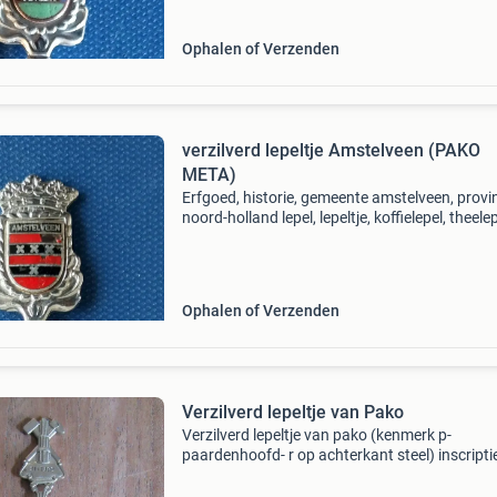
ophal
Ophalen of Verzenden
verzilverd lepeltje Amstelveen (PAKO
META)
Erfgoed, historie, gemeente amstelveen, provi
noord-holland lepel, lepeltje, koffielepel, theelep
koffielepeltje, theelepeltje alleen bieden via
marktplaats, dus graag geen berichtjes sture
Ophalen of Verzenden
Verzilverd lepeltje van Pako
Verzilverd lepeltje van pako (kenmerk p-
paardenhoofd- r op achterkant steel) inscripti
sittard