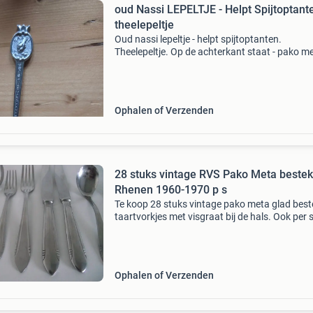
oud Nassi LEPELTJE - Helpt Spijtoptant
theelepeltje
Oud nassi lepeltje - helpt spijtoptanten.
Theelepeltje. Op de achterkant staat - pako m
levensduur garantie. Zie foto&#39;s. Wie bied
bieden is exclusief verzendkosten. Klik op alle
Ophalen of Verzenden
28 stuks vintage RVS Pako Meta bestek
Rhenen 1960-1970 p s
Te koop 28 stuks vintage pako meta glad best
taartvorkjes met visgraat bij de hals. Ook per 
te koop. De tekst met beschikbaarheid klopt, 
de foto&#39;s worden nog aangepast. Bestek
Ophalen of Verzenden