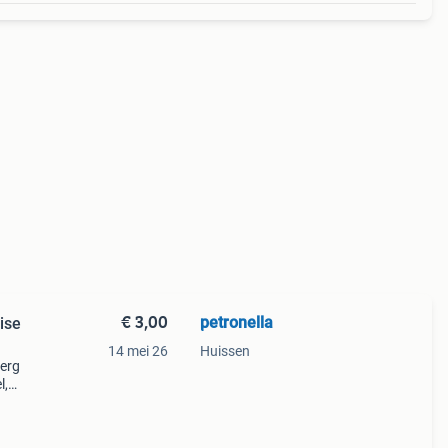
€ 3,00
petronella
ise
14 mei 26
Huissen
berg
l,
 gr