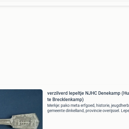
verzilverd lepeltje NJHC Denekamp (Hu
te Brecklenkamp)
Merkje: pako meta erfgoed, historie, jeugdher
gemeente dinkelland, provincie overijssel. Lepe
lepeltje, koffielepel, theelepel, koffielepeltje,
theelepeltje alleen bieden via marktplaats, dus