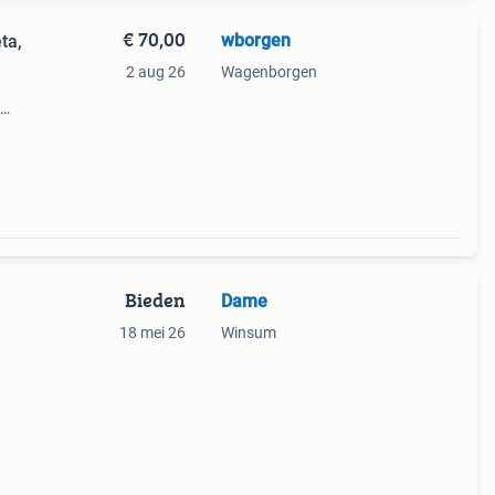
€ 70,00
wborgen
ta,
2 aug 26
Wagenborgen
en
Bieden
Dame
18 mei 26
Winsum