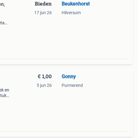
Bieden
Beukenhorst
en,
17 jun 26
Hilversum
eta
t? Het
 adver
€ 1,00
Gonny
5 jun 26
Purmerend
ek en
stuk
maar
 b