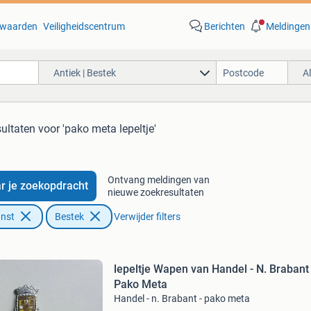
waarden
Veiligheidscentrum
Berichten
Meldingen
Antiek | Bestek
A
sultaten
voor 'pako meta lepeltje'
Ontvang meldingen van
r je zoekopdracht
nieuwe zoekresultaten
unst
Bestek
Verwijder filters
lepeltje Wapen van Handel - N. Brabant 
Pako Meta
Handel - n. Brabant - pako meta