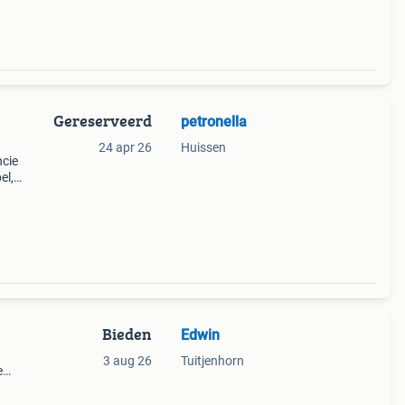
Gereserveerd
petronella
24 apr 26
Huissen
ncie
el,
n op
Bieden
Edwin
3 aug 26
Tuitjenhorn
e