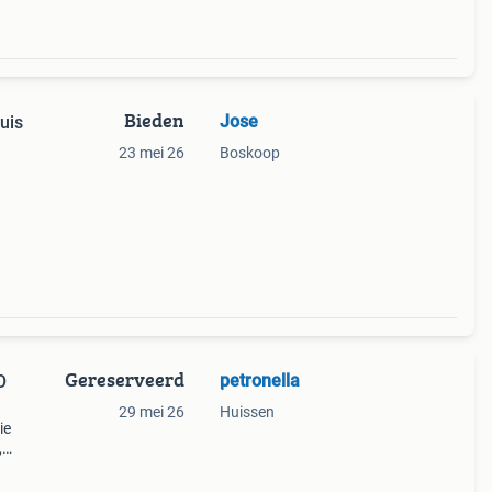
Bieden
Jose
uis
23 mei 26
Boskoop
den.
ge
Gereserveerd
petronella
O
29 mei 26
Huissen
ie
,