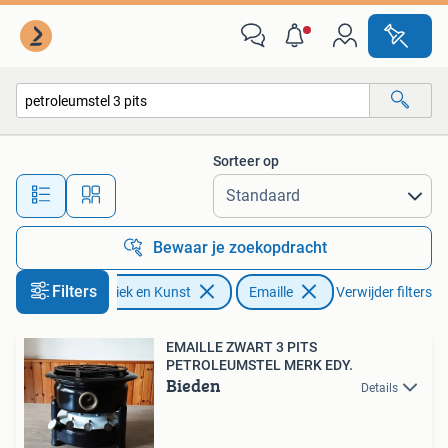
Antiek | Emaille
Sorteer op
Alle afstanden…
Bewaar je zoekopdracht
Filters
Antiek en Kunst
Emaille
Verwijder filters
EMAILLE ZWART 3 PITS
PETROLEUMSTEL MERK EDY.
Bieden
Details