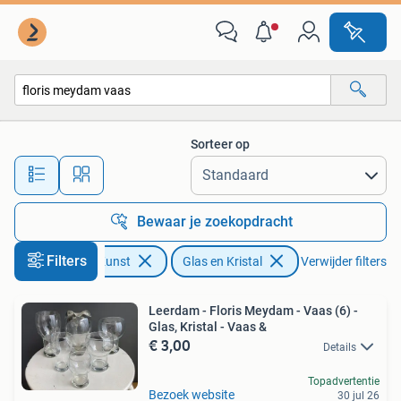
Antiek | Glas en Kristal
Sorteer op
Alle afstanden…
Bewaar je zoekopdracht
Filters
Antiek en Kunst
Glas en Kristal
Verwijder filters
Leerdam - Floris Meydam - Vaas (6) -
Glas, Kristal - Vaas &
€ 3,00
Details
Topadvertentie
Bezoek website
30 jul 26