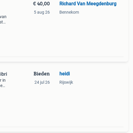
€ 40,00
Richard Van Meegdenburg
5 aug 26
Bennekom
 van
st
nd
Bieden
heidi
ibri
r in
24 jul 26
Rijswijk
de
m een