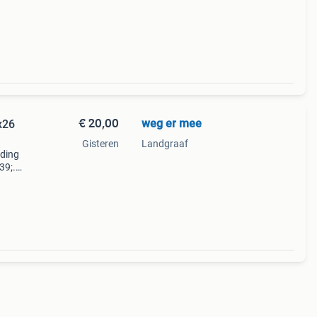
€ 20,00
weg er mee
x26
Gisteren
Landgraaf
lding
39;.
keert