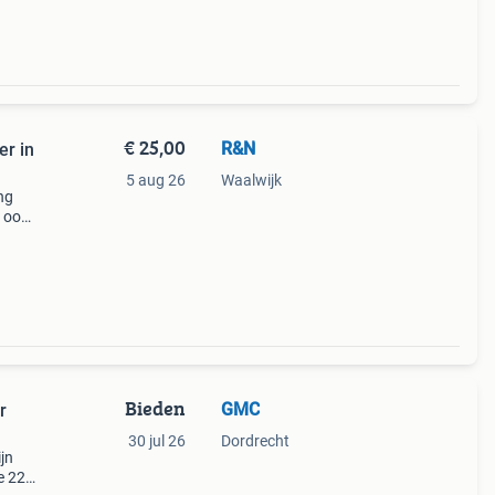
€ 25,00
R&N
er in
5 aug 26
Waalwijk
ng
n ook
angen.
t
Bieden
GMC
r
30 jul 26
Dordrecht
jn
e 22