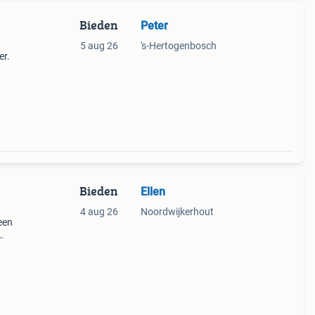
Bieden
Peter
5 aug 26
's-Hertogenbosch
er.
Bieden
Ellen
4 aug 26
Noordwijkerhout
een
ing