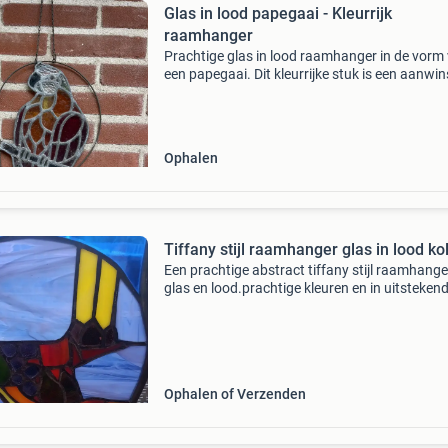
Glas in lood papegaai - Kleurrijk
raamhanger
Prachtige glas in lood raamhanger in de vorm
een papegaai. Dit kleurrijke stuk is een aanwin
voor elk raam en brengt sfeer in huis. Met een
hoogte van ongeveer 50 cm is het een opvalle
decorat
Ophalen
Tiffany stijl raamhanger glas in lood kol
Een prachtige abstract tiffany stijl raamhange
glas en lood.prachtige kleuren en in uitsteken
staat ketting ontbreekt maar er zijn oogjes o
ketting aan te hangen l 27 cm b 21 cm
Ophalen of Verzenden