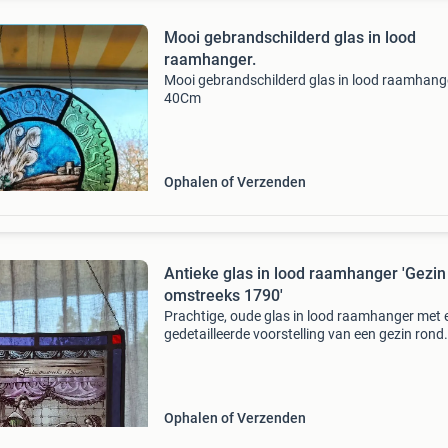
Mooi gebrandschilderd glas in lood
raamhanger.
Mooi gebrandschilderd glas in lood raamhang
40Cm
Ophalen of Verzenden
Antieke glas in lood raamhanger 'Gezin
omstreeks 1790'
Prachtige, oude glas in lood raamhanger met 
gedetailleerde voorstelling van een gezin rond
1790. Dit unieke stuk is een sfeervolle toevoeg
aan elk interieur en vangt het licht op een
betoverend
Ophalen of Verzenden