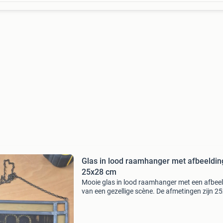
Glas in lood raamhanger met afbeeldin
25x28 cm
Mooie glas in lood raamhanger met een afbee
van een gezellige scène. De afmetingen zijn 2
cm. Let op: er is lichte beschadiging aan het g
aan de linkerkant, zoals te zien op de foto&#3