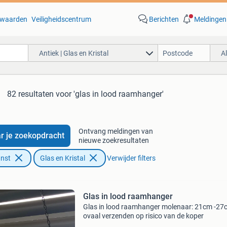
waarden
Veiligheidscentrum
Berichten
Meldingen
Antiek | Glas en Kristal
A
82 resultaten
voor 'glas in lood raamhanger'
Ontvang meldingen van
r je zoekopdracht
nieuwe zoekresultaten
unst
Glas en Kristal
Verwijder filters
Glas in lood raamhanger
Glas in lood raamhanger molenaar: 21cm -27
ovaal verzenden op risico van de koper