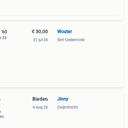
€ 30,00
Wouter
 '60
e 33
31 jul 26
Sint-Oedenrode
Bieden
Jinny
e
4 aug 26
Zwijndrecht
n
cm.