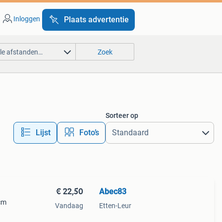
Inloggen
Plaats advertentie
lle afstanden…
Zoek
Sorteer op
Lijst
Foto’s
€ 22,50
Abec83
cm
Vandaag
Etten-Leur