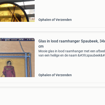
Ophalen of Verzenden
Glas in lood raamhanger Spaubeek, 34
cm
Mooie glas in lood raamhanger met een afbee
van een heilige en de naam &#39;spaubeek&#
De afmetingen zijn 34x26 cm en het object ver
in goede staat. Een decoratief stuk voor elk
Ophalen of Verzenden