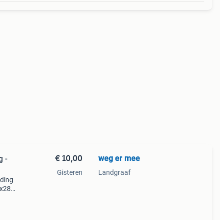
€ 10,00
weg er mee
g -
Gisteren
Landgraaf
lding
5x28
las