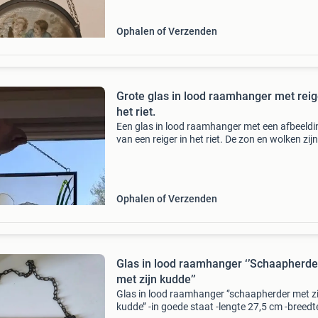
Ophalen of Verzenden
Grote glas in lood raamhanger met reig
het riet.
Een glas in lood raamhanger met een afbeeldi
van een reiger in het riet. De zon en wolken zij
te zien. Er zit een ketting aan om hem op te h
De hoogte is 51,5cm. De breedte is 36,5cm. He
Ophalen of Verzenden
Glas in lood raamhanger ‘’Schaapherde
met zijn kudde’’
Glas in lood raamhanger ‘’schaapherder met zi
kudde’’ -in goede staat -lengte 27,5 cm -breedt