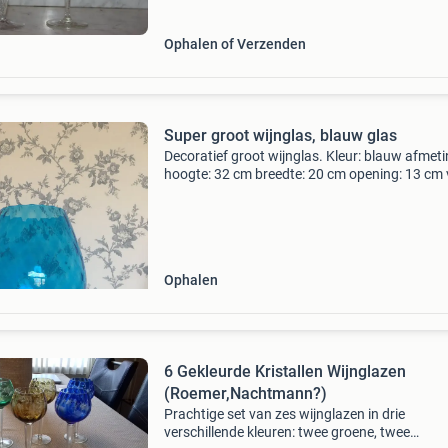
Ophalen of Verzenden
Super groot wijnglas, blauw glas
Decoratief groot wijnglas. Kleur: blauw afmet
hoogte: 32 cm breedte: 20 cm opening: 13 cm 
14 cm materiaal: glas alleen ophalen ivm
breekbaarheid geen idee hoe oud dit glas is. Al
van m
Ophalen
6 Gekleurde Kristallen Wijnglazen
(Roemer,Nachtmann?)
Prachtige set van zes wijnglazen in drie
verschillende kleuren: twee groene, twee