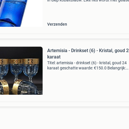
in diep kobaltblauw. Elke fles wordt met gelas
vuurgepolijst tot een super glad, stevig glas of
karaf. Gemaakt van 100% geredde wijnflesse
blauw
Verzenden
Artemisia - Drinkset (6) - Kristal, goud 
karaat
Titel: artemisia - drinkset (6) - kristal, goud 24
karaat geschatte waarde: €150.0 Belangrijk:
winnende biedingen zijn exclusief 9%
koperbescherming + €3 kavel beschrijving
artemisia: 6 wijn