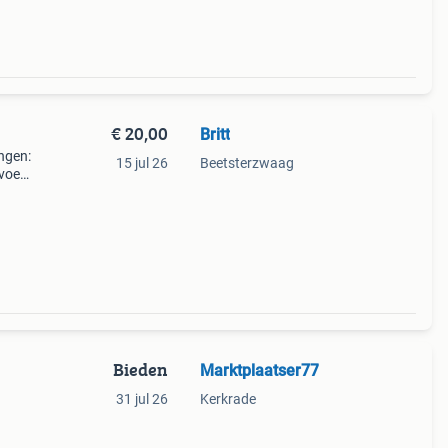
€ 20,00
Britt
ingen:
15 jul 26
Beetsterzwaag
voet:
tijd
Bieden
Marktplaatser77
31 jul 26
Kerkrade