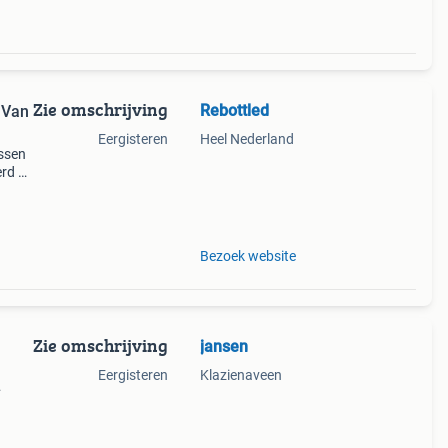
Zie omschrijving
Rebottled
 Van
Eergisteren
Heel Nederland
essen
erd en
n
Bezoek website
Zie omschrijving
jansen
Eergisteren
Klazienaveen
nt