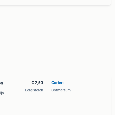
€ 2,50
Carien
on
Eergisteren
Ootmarsum
ijn
ief
ar