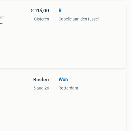
€ 115,00
R
een
Gisteren
Capelle aan den IJssel
,
3]
Bieden
Won
5 aug 26
Rotterdam