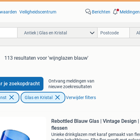
waarden
Veiligheidscentrum
Berichten
Meldingen
Antiek | Glas en Kristal
A
113 resultaten
voor 'wijnglazen blauw'
Ontvang meldingen van
r je zoekopdracht
nieuwe zoekresultaten
unst
Glas en Kristal
Verwijder filters
Rebottled Blauw Glas | Vintage Design |
flessen
Unieke drinkglazen met karaf gemaakt van fl