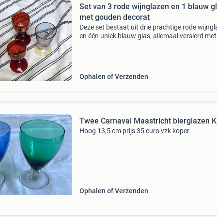
Set van 3 rode wijnglazen en 1 blauw g
met gouden decorat
Deze set bestaat uit drie prachtige rode wijng
en één uniek blauw glas, allemaal versierd met
elegante gouden details. De rode glazen hebb
een klassieke vorm met een gedraaide steel en 
per
Ophalen of Verzenden
Twee Carnaval Maastricht bierglazen 
Hoog 13,5 cm prijs 35 euro vzk koper
Ophalen of Verzenden