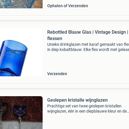
Ophalen of Verzenden
Rebottled Blauw Glas | Vintage Design |
flessen
Unieke drinkglazen met karaf gemaakt van fl
in diep kobaltblauw. Elke fles wordt met gelas
vuurgepolijst tot een super glad, stevig glas of
karaf. Gemaakt van 100% geredde wijnflesse
blauw
Verzenden
Geslepen kristalle wijnglazen
Prachtige set van twee geslepen kristallen
wijnglazen, één in een diepblauwe kleur en de
andere in een donkere, bijna zwarte tint. Beide
glazen zijn voorzien van gedetailleerd en elega
slijpwerk, wa