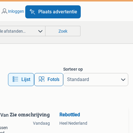
Inloggen
Plaats advertentie
lle afstanden…
Zoek
Sorteer op
Lijst
Foto’s
Zie omschrijving
Rebottled
 Van
Vandaag
Heel Nederland
essen