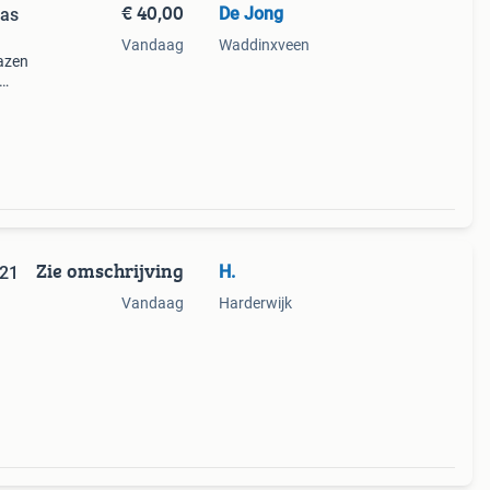
€ 40,00
De Jong
las
Vandaag
Waddinxveen
lazen
en
zijn
Zie omschrijving
H.
K21
Vandaag
Harderwijk