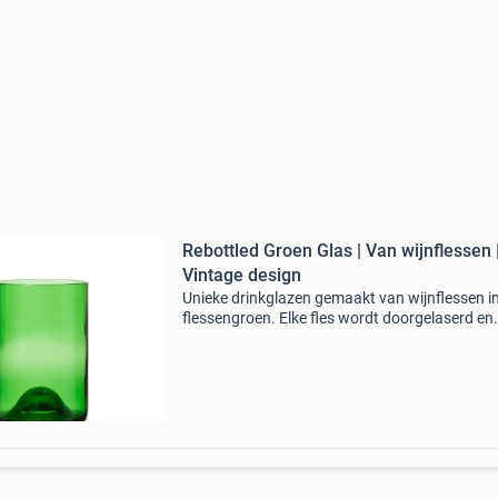
Rebottled Groen Glas | Van wijnflessen 
Vintage design
Unieke drinkglazen gemaakt van wijnflessen in
flessengroen. Elke fles wordt doorgelaserd en
vuurgepolijst tot een super glad, stevig glas. 
design de kleur is 100% natuurlijk vaatwasser