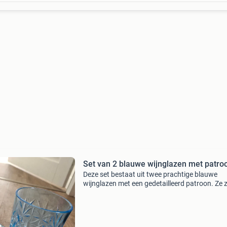
Set van 2 blauwe wijnglazen met patro
Deze set bestaat uit twee prachtige blauwe
wijnglazen met een gedetailleerd patroon. Ze z
perfect voor een gezellige avond of als decorat
item. De glazen zijn in uitstekende staat en kla
voor