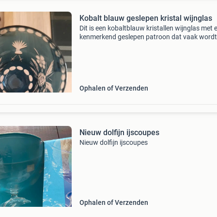
Kobalt blauw geslepen kristal wijnglas
Dit is een kobaltblauw kristallen wijnglas met 
kenmerkend geslepen patroon dat vaak wordt
geassocieerd met merken als val saint lambert
nachtmann of boheemse kristalmakers. [1, 2, 
Kenmerken: h
Ophalen of Verzenden
Nieuw dolfijn ijscoupes
Nieuw dolfijn ijscoupes
Ophalen of Verzenden