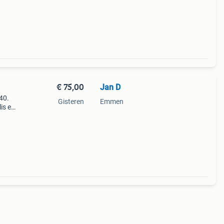
€ 75,00
Jan D
40.
Gisteren
Emmen
is en
m,