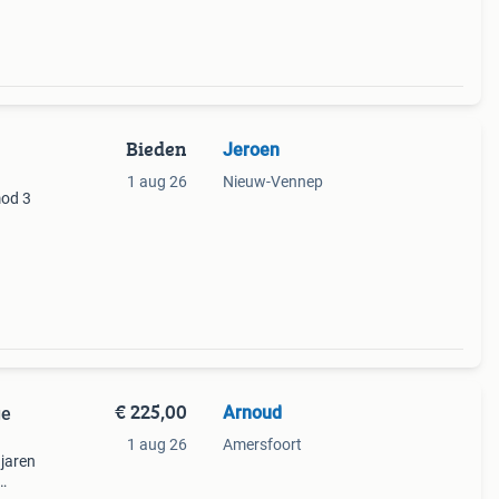
Bieden
Jeroen
1 aug 26
Nieuw-Vennep
mod 3
€ 225,00
Arnoud
ge
1 aug 26
Amersfoort
 jaren