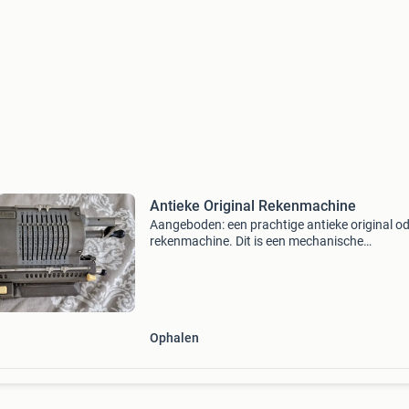
Antieke Original Rekenmachine
Aangeboden: een prachtige antieke original o
rekenmachine. Dit is een mechanische
rekenmachine van hoge kwaliteit, ideaal voor
verzamelaars of als decoratief stuk. Het appa
verkeert in goede
Ophalen