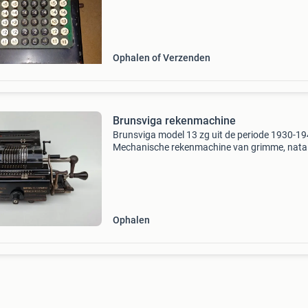
Ophalen of Verzenden
Brunsviga rekenmachine
Brunsviga model 13 zg uit de periode 1930-19
Mechanische rekenmachine van grimme, natal
co. Ag, braunschweig duitsland. Serienummer
157090. Vintage industriele look. Hoogte 16 c
breedte 29 c
Ophalen