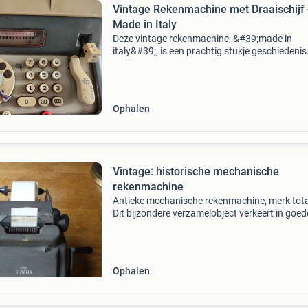
Vintage Rekenmachine met Draaischijf 
Made in Italy
Deze vintage rekenmachine, &#39;made in
italy&#39;, is een prachtig stukje geschiedenis
apparaat beschikt over een unieke draaischijf
het invoeren van cijfers en een mechanisch te
Ophalen
Vintage: historische mechanische
rekenmachine
Antieke mechanische rekenmachine, merk tota
Dit bijzondere verzamelobject verkeert in goed
werkende staat. Mooi mechaniek. Met papierr
waarop de berekeningen worden afgedrukt.
Ophalen in de
Ophalen