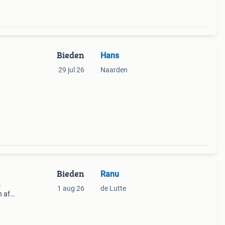
Bieden
Hans
29 jul 26
Naarden
Bieden
Ranu
s
1 aug 26
de Lutte
n af