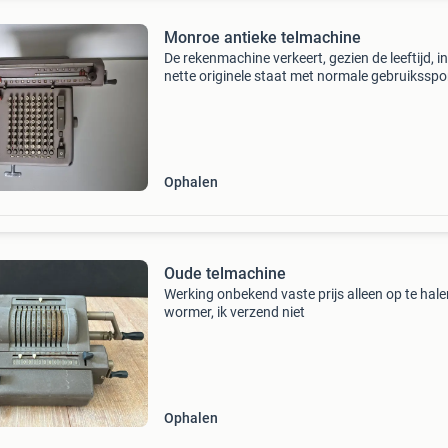
Monroe antieke telmachine
De rekenmachine verkeert, gezien de leeftijd, i
nette originele staat met normale gebruiksspo
Geen grote beschadigingen. Een bijzonder stu
techniek voor de verzamelaar van vintage
kantoorapp
Ophalen
Oude telmachine
Werking onbekend vaste prijs alleen op te hale
wormer, ik verzend niet
Ophalen