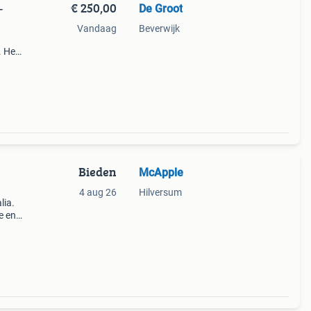
€ 250,00
De Groot
-
Vandaag
Beverwijk
. Het
 voor
lwe
Bieden
McApple
4 aug 26
Hilversum
lia.
e en
ol