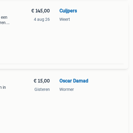
€ 145,00
Cuijpers
n een
4 aug 26
Weert
ren.
k
€ 15,00
Oscar Damad
n in
Gisteren
Wormer