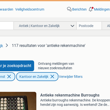
waarden
Veiligheidscentrum
Berichten
Meldingen
Antiek | Kantoor en Zakelijk
A
117 resultaten
voor 'antieke rekenmachine'
jk
Ontvang meldingen van
r je zoekopdracht
nieuwe zoekresultaten
unst
Kantoor en Zakelijk
Verwijder filters
Antieke rekenmachine Burroughs
Antieke burroughs rekenmachine. De knoppen
hendel zijn nog aanwezig. Is werkend! Zie de
foto&#39;s voor uw eigen indruk.