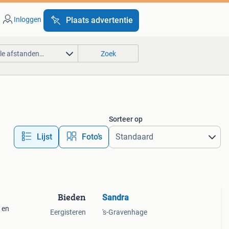
Inloggen
Plaats advertentie
lle afstanden…
Zoek
Sorteer op
Lijst
Foto’s
Bieden
Sandra
 en
Eergisteren
's-Gravenhage