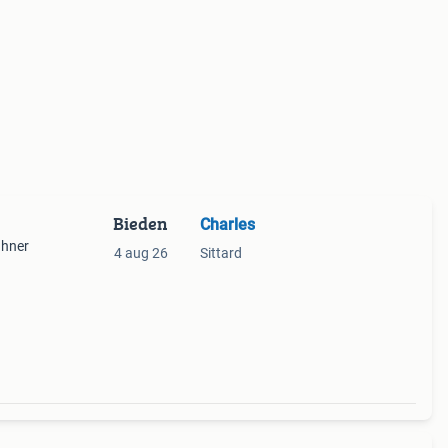
Bieden
Charles
dhner
4 aug 26
Sittard
raat