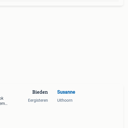
Bieden
Susanne
ok
Eergisteren
Uithoorn
oemd.
burg
dhner