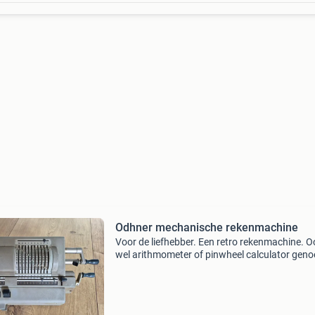
Odhner mechanische rekenmachine
Voor de liefhebber. Een retro rekenmachine. O
wel arithmometer of pinwheel calculator gen
Deze werd in 1873 uitgevonden in sint peters
door de zweedse uitvinder willgodt theophil o
(18