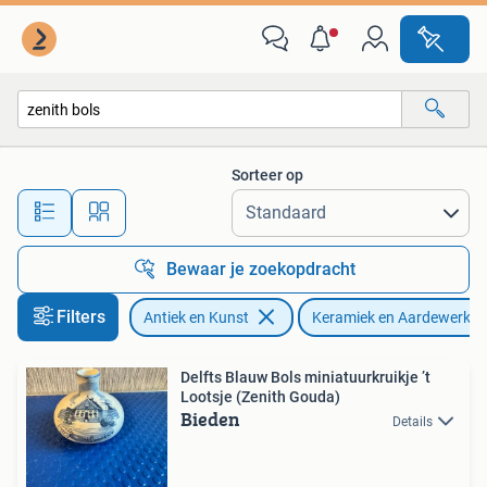
Antiek | Keramiek en Aardewerk
Sorteer op
Alle afstanden…
Bewaar je zoekopdracht
Filters
Antiek en Kunst
Keramiek en Aardewerk
Delfts Blauw Bols miniatuurkruikje ’t
Lootsje (Zenith Gouda)
Bieden
Details