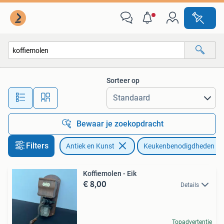
Antiek | Keukenbenodigdheden
Sorteer op
Alle afstanden…
Bewaar je zoekopdracht
Filters
Antiek en Kunst
Keukenbenodigdheden
Koffiemolen - Eik
€ 8,00
Details
Topadvertentie