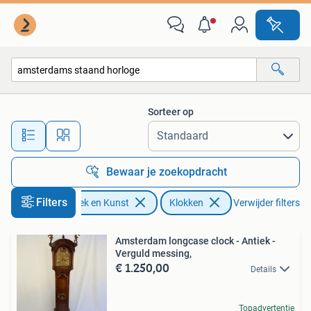
Antiek | Klokken
Sorteer op
Alle afstanden…
Bewaar je zoekopdracht
Filters
Antiek en Kunst
Klokken
Verwijder filters
Amsterdam longcase clock - Antiek -
Verguld messing,
€ 1.250,00
Details
Topadvertentie