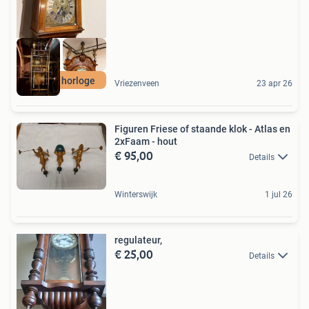
Staand horloge
Vriezenveen
23 apr 26
Figuren Friese of staande klok - Atlas en
2xFaam - hout
€ 95,00
Details
Winterswijk
1 jul 26
regulateur,
€ 25,00
Details