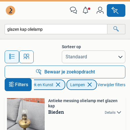
Antiek | Lampen
Sorteer op
Alle afstanden…
Bewaar je zoekopdracht
Filters
Antiek en Kunst
Lampen
Verwijder filters
Antieke messing olielamp met glazen
kap
Bieden
Details