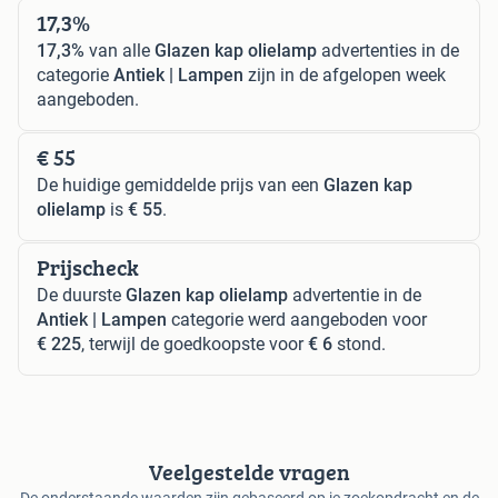
17,3%
17,3%
van alle
Glazen kap olielamp
advertenties in de
categorie
Antiek | Lampen
zijn in de afgelopen week
aangeboden.
€ 55
De huidige gemiddelde prijs van een
Glazen kap
olielamp
is
€ 55
.
Prijscheck
De duurste
Glazen kap olielamp
advertentie in de
Antiek | Lampen
categorie werd aangeboden voor
€ 225
, terwijl de goedkoopste voor
€ 6
stond.
Veelgestelde vragen
De onderstaande waarden zijn gebaseerd op je zoekopdracht en de