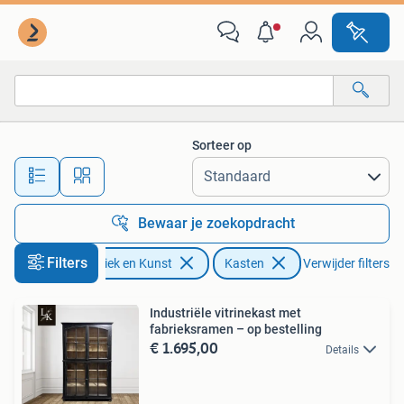
Antiek | Meubels | Kasten
Sorteer op
Alle afstanden…
Bewaar je zoekopdracht
Filters
Antiek en Kunst
Kasten
Verwijder filters
Industriële vitrinekast met
fabrieksramen – op bestelling
€ 1.695,00
Details