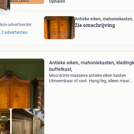
ek en duurzaam
Ophalen
Antieke eiken, mahoniekasten, 
Zie omschrijving
deze adverteerder
e 2 advertenties
Antieke eiken, mahoniekasten, kledingk
buffetkast,
Mooi echte massieve antieke eiken kasten.
Uitneembaar of vast. Hang/leg, alleen maar
planken of plank met roedes. Zoekt u een unie
kast of meubelstuk voor uw interieur? Wij ver
goede, kwalitati