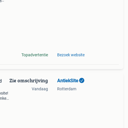
j
Topadvertentie
Bezoek website
Zie omschrijving
AntiekSite
d
Vandaag
Rotterdam
site!
nkel;
100