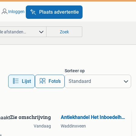
Inloggen
Plaats advertentie
lle afstanden…
Zoek
Sorteer op
Lijst
Foto’s
Zie omschrijving
Antiekhandel Het Inboedelhuis
maakt
Vandaag
Waddinxveen