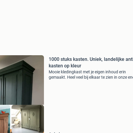
1000 stuks kasten. Uniek, landelijke ant
kasten op kleur
Mooie kledingkast met je eigen inhoud erin
gemaakt. Heel veel bij elkaar te zien in onze e
grote loods. Zoekt u een unieke kast of meube
voor uw interieur? Wij verkopen goede, kwalita
e