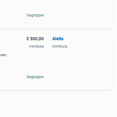
ed en
Dagtopper
€ 300,00
Aletta
Vandaag
Domburg
eveer
de
l
Dagtopper