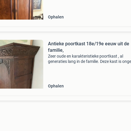
Met afmetingen van 217 cm hoog, 162 cm bre
54 cm
Ophalen
Antieke poortkast 18e/19e eeuw uit de
familie,
Zeer oude en karakteristieke poortkast , al
generaties lang in de familie. Deze kast is ong
1,60 cm hoog en heeft prachtige, gedetailleer
houtsnijwerken. Een uniek meubelstuk met vee
geschiede
Ophalen