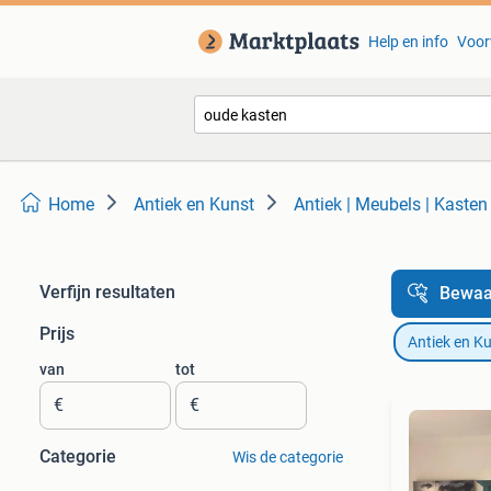
Help en info
Voor
Home
Antiek en Kunst
Antiek | Meubels | Kasten
Verfijn resultaten
Bewaa
Prijs
Antiek en K
van
tot
€
€
Categorie
Wis de categorie