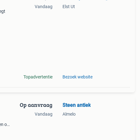
Vandaag
Elst Ut
egt
ramen
Topadvertentie
Bezoek website
Op aanvraag
Steen antiek
Vandaag
Almelo
en op
sten