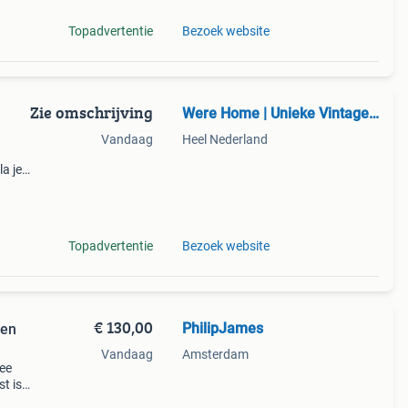
Topadvertentie
Bezoek website
Zie omschrijving
Were Home | Unieke Vintage & Antieke Meubels & Woondecoratie
Vandaag
Heel Nederland
a je
06-
er
Topadvertentie
Bezoek website
€ 130,00
PhilipJames
 en
Vandaag
Amsterdam
wee
t is
ag.