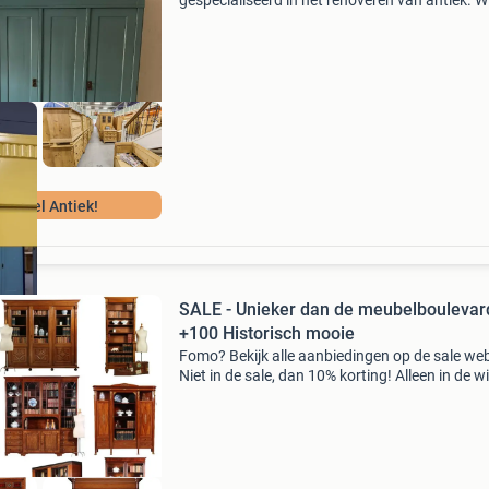
gespecialiseerd in het renoveren van antiek. Wi
selecteren deze zelf om met zekerheid hoge
kwaliteit en een uitgebreid assortiment aan te
kunnen bieden aan u.
igineel Antiek!
SALE - Unieker dan de meubelboulevar
+100 Historisch mooie
Fomo? Bekijk alle aanbiedingen op de sale web
Niet in de sale, dan 10% korting! Alleen in de wi
kleingoed zoals wereldbollen, karaffen alle
decoraties 35 % korting! Bekijk hier meer dan 