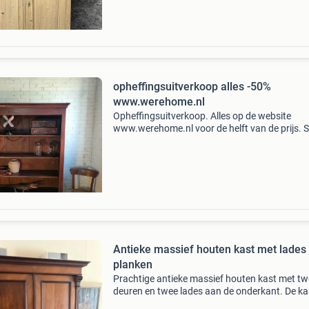
worden in de orig
opheffingsuitverkoop alles -50%
www.werehome.nl
Opheffingsuitverkoop. Alles op de website
www.werehome.nl voor de helft van de prijs. Sl
slag! Bericht sturen, doe dat of via whatsapp 
54738385 of via info@werehome.nl voor snell
antwoord. We
Antieke massief houten kast met lades
planken
Prachtige antieke massief houten kast met t
deuren en twee lades aan de onderkant. De kas
voorzien van diverse planken, ideaal voor opsl