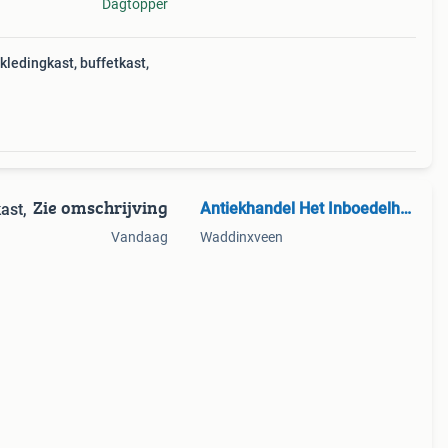
Dagtopper
kledingkast, buffetkast,
Zie omschrijving
Antiekhandel Het Inboedelhuis
ast,
Vandaag
Waddinxveen
ke
kopen