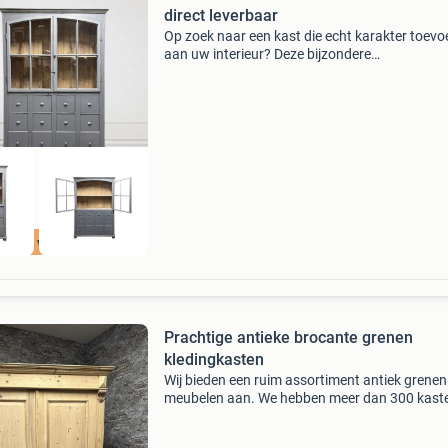
direct leverbaar
Op zoek naar een kast die echt karakter toevo
aan uw interieur? Deze bijzondere
vitrinekast/buffetkast met originele fabrieks
trekt direct de aandacht, zonder onrustig te
worden. Een meubel da
 1 op voorraad
Prachtige antieke brocante grenen
kledingkasten
Wij bieden een ruim assortiment antiek grenen
meubelen aan. We hebben meer dan 300 kast
voorraad, en verkopen hierin aan zowel
particulieren als zakelijke ondernemers. De ka