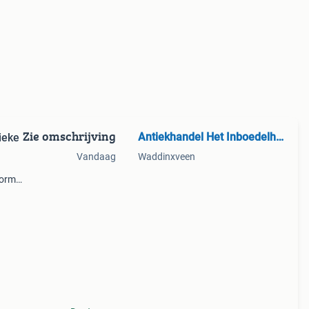
Zie omschrijving
Antiekhandel Het Inboedelhuis
ieke
Vandaag
Waddinxveen
norme
lstuk
tieve