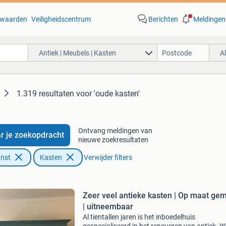
waarden
Veiligheidscentrum
Berichten
Meldingen
Antiek | Meubels | Kasten
A
1.319 resultaten
voor 'oude kasten'
Ontvang meldingen van
r je zoekopdracht
nieuwe zoekresultaten
unst
Kasten
Verwijder filters
Zeer veel antieke kasten | Op maat ge
| uitneembaar
Al tientallen jaren is het inboedelhuis