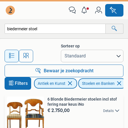
Antiek | Meubels | Stoelen en Banken
Sorteer op
Alle afstanden…
Bewaar je zoekopdracht
Filters
Antiek en Kunst
Stoelen en Banken
6 Blonde Biedermeier stoelen incl stof
fering naar keus iNo
€ 2.750,00
Details