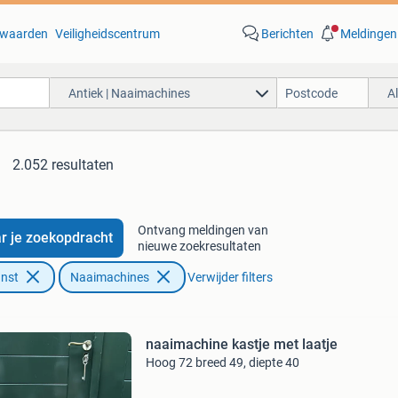
waarden
Veiligheidscentrum
Berichten
Meldingen
Antiek | Naaimachines
A
2.052 resultaten
Ontvang meldingen van
r je zoekopdracht
nieuwe zoekresultaten
unst
Naaimachines
Verwijder filters
naaimachine kastje met laatje
Hoog 72 breed 49, diepte 40