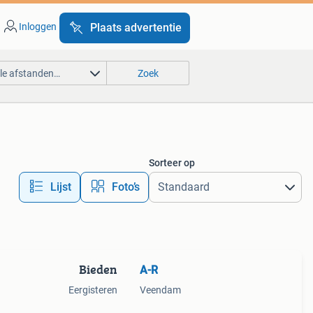
Inloggen
Plaats advertentie
lle afstanden…
Zoek
Sorteer op
Lijst
Foto’s
Bieden
A-R
Eergisteren
Veendam