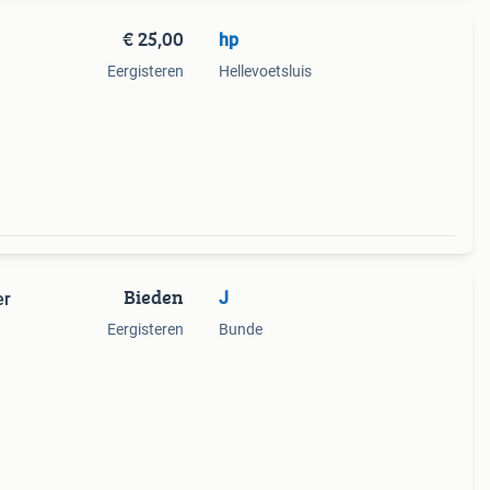
€ 25,00
hp
Eergisteren
Hellevoetsluis
Bieden
J
er
Eergisteren
Bunde
euk