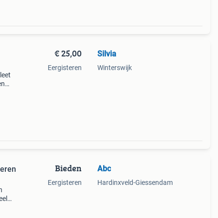
€ 25,00
Silvia
Eergisteren
Winterswijk
leet
en
f stuk
Bieden
Abc
zeren
Eergisteren
Hardinxveld-Giessendam
n
eel
en
ect