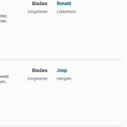
Bieden
Ronald
Eergisteren
Lekkerkerk
ine,
heeft
t
erkt
Bieden
Joop
werkt
Eergisteren
Hengelo
 om