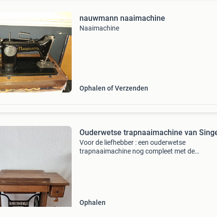
nauwmann naaimachine
Naaimachine
Ophalen of Verzenden
Ouderwetse trapnaaimachine van Sing
Voor de liefhebber : een ouderwetse
trapnaaimachine nog compleet met de
naaimachine. Ben je geïnteresseerd doe een l
bod wees snel want weg is pech .
Ophalen