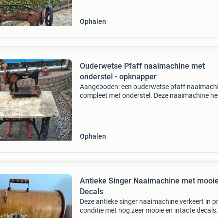
Ophalen
Ouderwetse Pfaff naaimachine met
onderstel - opknapper
Aangeboden: een ouderwetse pfaff naaimachi
compleet met onderstel. Deze naaimachine he
een opknapbeurt nodig en is ideaal voor de
liefhebber van antieke machines of als decorat
object. Het on
Ophalen
Antieke Singer Naaimachine met mooi
Decals
Deze antieke singer naaimachine verkeert in p
conditie met nog zeer mooie en intacte decals