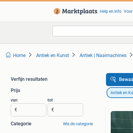
Help en info
Voor
Home
Antiek en Kunst
Antiek | Naaimachines
Verfijn resultaten
Bewaa
Prijs
Antiek en K
van
tot
€
€
Categorie
Wis de categorie