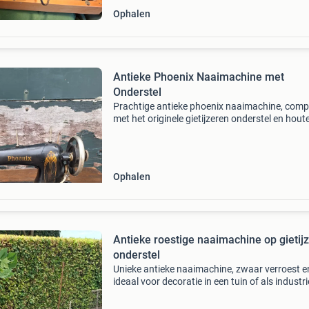
Ophalen
Antieke Phoenix Naaimachine met
Onderstel
Prachtige antieke phoenix naaimachine, comp
met het originele gietijzeren onderstel en hout
tafelblad. Deze machine is een mooi decoratie
en een stukje geschiedenis.
Ophalen
Antieke roestige naaimachine op gietij
onderstel
Unieke antieke naaimachine, zwaar verroest e
ideaal voor decoratie in een tuin of als industri
accent. Het gietijzeren onderstel is nog intact 
geeft het geheel een robuuste uitstraling. Perf