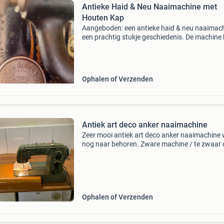
Antieke Haid & Neu Naaimachine met
Houten Kap
Aangeboden: een antieke haid & neu naaimach
een prachtig stukje geschiedenis. De machine 
hier en daar wat werk nodig, met name aan he
handvat en de sluiting van de deksel. Verder w
Ophalen of Verzenden
Antiek art deco anker naaimachine
Zeer mooi antiek art deco anker naaimachine 
nog naar behoren. Zware machine / te zwaar
op te sturen!!!!!. Zie foto’s
Ophalen of Verzenden