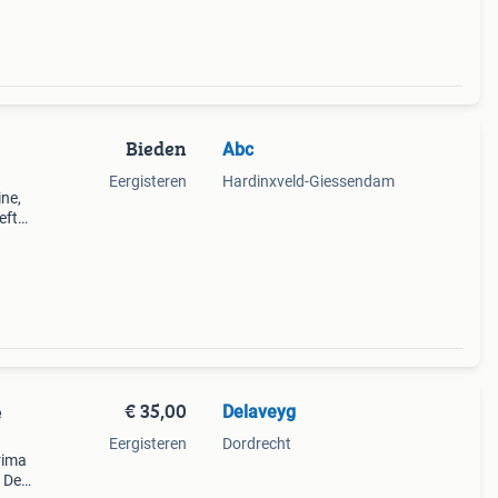
Bieden
Abc
Eergisteren
Hardinxveld-Giessendam
ne,
eft
ief
€ 35,00
Delaveyg
e
Eergisteren
Dordrecht
rima
. De