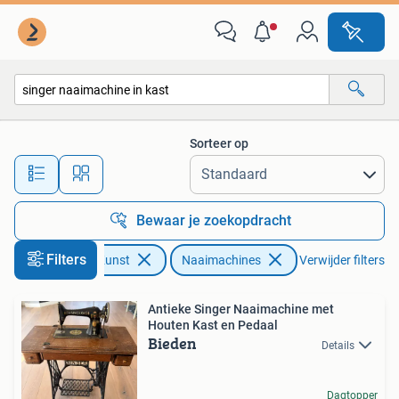
Antiek | Naaimachines
Sorteer op
Alle afstanden…
Bewaar je zoekopdracht
Filters
Antiek en Kunst
Naaimachines
Verwijder filters
Antieke Singer Naaimachine met
Houten Kast en Pedaal
Bieden
Details
Dagtopper