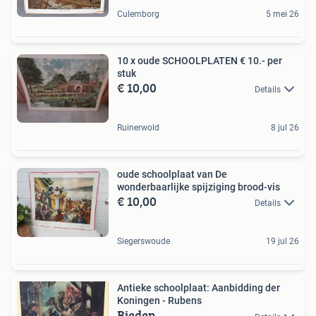
Culemborg
5 mei 26
10 x oude SCHOOLPLATEN € 10.- per
stuk
€ 10,00
Details
Ruinerwold
8 jul 26
oude schoolplaat van De
wonderbaarlijke spijziging brood-vis
€ 10,00
Details
Siegerswoude
19 jul 26
Antieke schoolplaat: Aanbidding der
Koningen - Rubens
Bieden