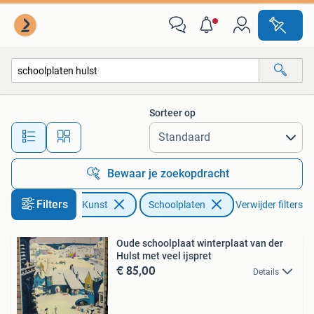
Antiek | Schoolplaten
Sorteer op
Alle afstanden…
Bewaar je zoekopdracht
Filters
Antiek en Kunst
Schoolplaten
Verwijder filters
Oude schoolplaat winterplaat van der
Hulst met veel ijspret
€ 85,00
Details