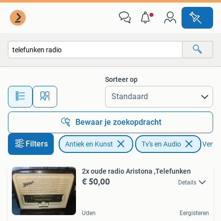
Antiek | Tv's en Audio
Sorteer op
Alle afstanden…
Bewaar je zoekopdracht
Filters
Antiek en Kunst
Tv's en Audio
Verwij
2x oude radio Aristona ,Telefunken
€ 50,00
Details
Uden
Eergisteren