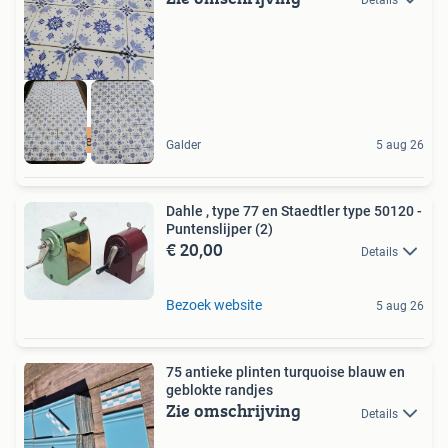
veel meer op site
Galder
5 aug 26
Dahle , type 77 en Staedtler type 50120 -
Puntenslijper (2)
€ 20,00
Details
Bezoek website
5 aug 26
75 antieke plinten turquoise blauw en
geblokte randjes
Zie omschrijving
Details