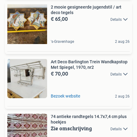
2 mooie gesigneerde jugendstil / art
deco tegels
€ 65,00
Details
's-Gravenhage
2 aug 26
Art Deco Barlington Trein Wandkapstop
Met Spiegel, 1970, nr2
€ 70,00
Details
Bezoek website
2 aug 26
74 antieke randtegels 14.7x7,4 cm plus
hoekjes
Zie omschrijving
Details