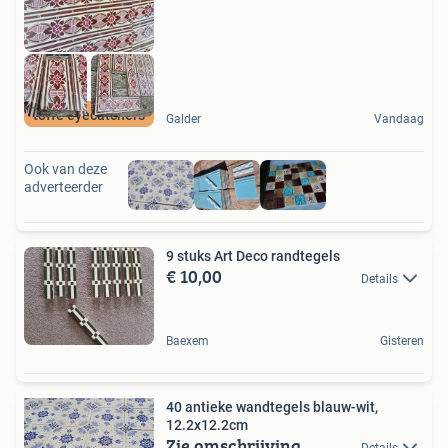
toffe eyecatchers
Galder
Vandaag
Ook van deze
adverteerder
9 stuks Art Deco randtegels
€ 10,00
Details
Baexem
Gisteren
40 antieke wandtegels blauw-wit,
12.2x12.2cm
Zie omschrijving
Details