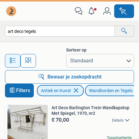
Antiek | Wandborden en Tegels
Sorteer op
Alle afstanden…
Bewaar je zoekopdracht
Filters
Antiek en Kunst
Wandborden en Tegels
Art Deco Barlington Trein Wandkapstop
Met Spiegel, 1970, nr2
€ 70,00
Details
Topadvertentie