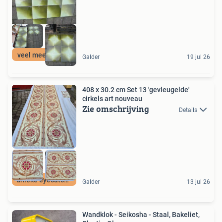
veel meer op site
Galder
19 jul 26
408 x 30.2 cm Set 13 'gevleugelde'
cirkels art nouveau
Zie omschrijving
Details
unieke eyecatchers
Galder
13 jul 26
Wandklok - Seikosha - Staal, Bakeliet,