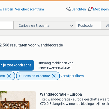
waarden
Veiligheidscentrum
Berichten
Meldingen
Curiosa en Brocante
A
2.566 resultaten
voor 'wanddecoratie'
Ontvang meldingen van
r je zoekopdracht
nieuwe zoekresultaten
unst
Curiosa en Brocante
Verwijder filters
Wanddecoratie - Europa
Titel: wanddecoratie - europa geschatte waar
€70.0 Belangrijk: winnende biedingen zijn excl
9% koperbescherming + €3 kavel beschrijving 