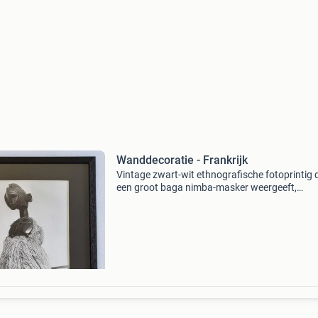
Wanddecoratie - Frankrijk
Vintage zwart-wit ethnografische fotoprintig 
een groot baga nimba-masker weergeeft,
vastgelegd tijdens een west-afrikaanse ritueel,
ingelijst met passe-partout en een totale afme
van ongeveer