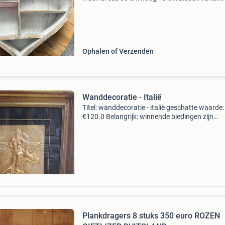
€20,00
Ophalen of Verzenden
Wanddecoratie - Italië
Titel: wanddecoratie - italië geschatte waarde:
€120.0 Belangrijk: winnende biedingen zijn
exclusief 9% koperbescherming + €3 kavel
beschrijving rilievo-reproductie van salvador da
Plankdragers 8 stuks 350 euro ROZEN