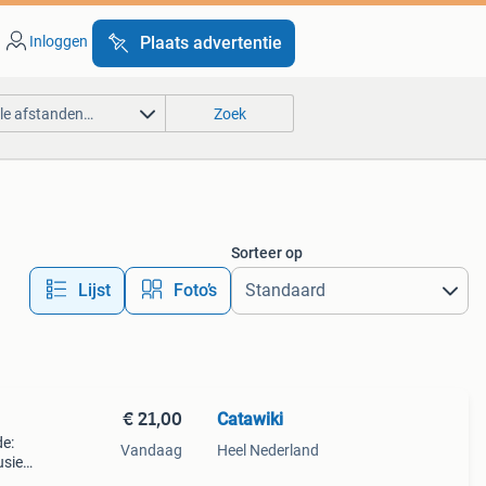
Inloggen
Plaats advertentie
lle afstanden…
Zoek
Sorteer op
Lijst
Foto’s
€ 21,00
Catawiki
de:
Vandaag
Heel Nederland
usief
large