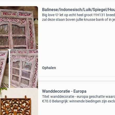
Balinese/Indonesisch/Luik/Spiegel/Ho
Big love 🩷 let op echt heel groot !!!H131 bre
zal deze staan boven jullie knusse bank of in 
spijlendeurtjes geven zo een luchtige oosterse 
Bezorging is tege
Ophalen
Wanddecoratie - Europa
Titel: wanddecoratie - europa geschatte waar
€70.0 Belangrijk: winnende biedingen zijn excl
9% koperbescherming + €3 kavel beschrijving 
window grille with horses 6 kilos een gr