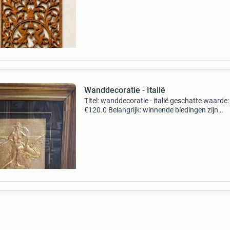
window grille with horses 6 kilos een gr
Wanddecoratie - Italië
Titel: wanddecoratie - italië geschatte waarde:
€120.0 Belangrijk: winnende biedingen zijn
exclusief 9% koperbescherming + €3 kavel
beschrijving rilievo-reproductie van salvador da