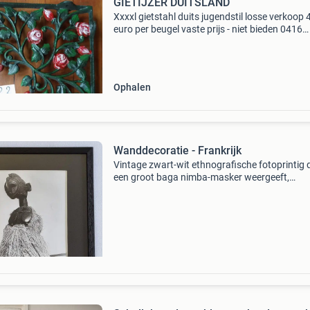
GIETIJZER DUITSLAND
Xxxxl gietstahl duits jugendstil losse verkoop 
euro per beugel vaste prijs - niet bieden 0416
351282
Ophalen
Wanddecoratie - Frankrijk
Vintage zwart-wit ethnografische fotoprintig 
een groot baga nimba-masker weergeeft,
vastgelegd tijdens een west-afrikaanse ritueel,
ingelijst met passe-partout en een totale afme
van ongeveer