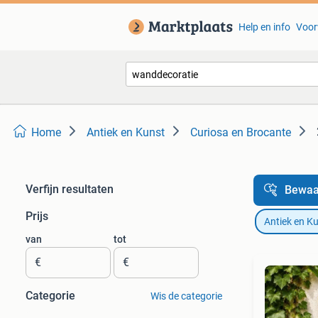
Help en info
Voor
Home
Antiek en Kunst
Curiosa en Brocante
Verfijn resultaten
Bewaa
Prijs
Antiek en K
van
tot
€
€
Categorie
Wis de categorie