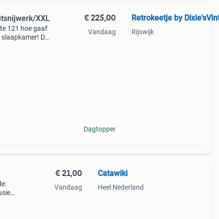
€ 225,00
utsnijwerk/XXL
edte 121 hoe gaaf
Vandaag
Rijswijk
je slaapkamer! De
sfeer!!
Dagtopper
€ 21,00
Catawiki
de:
Vandaag
Heel Nederland
usief
large