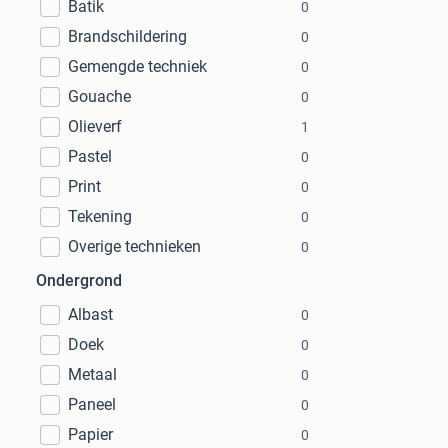
Batik
0
Brandschildering
0
Gemengde techniek
0
Gouache
0
Olieverf
1
Pastel
0
Print
0
Tekening
0
Overige technieken
0
Ondergrond
Albast
0
Doek
0
Metaal
0
Paneel
0
Papier
0