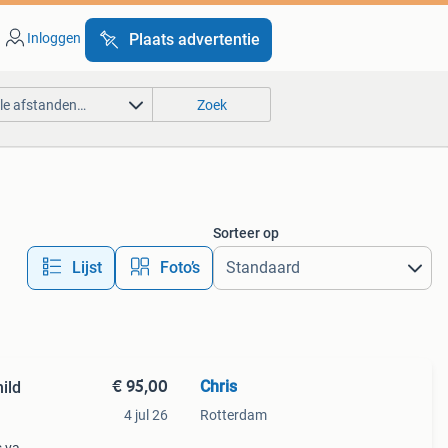
Inloggen
Plaats advertentie
lle afstanden…
Zoek
Sorteer op
Lijst
Foto’s
€ 95,00
Chris
ild
4 jul 26
Rotterdam