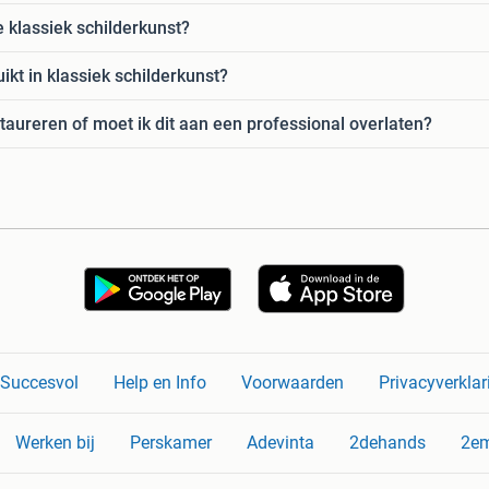
 klassiek schilderkunst?
kt in klassiek schilderkunst?
estaureren of moet ik dit aan een professional overlaten?
n Succesvol
Help en Info
Voorwaarden
Privacyverklar
Werken bij
Perskamer
Adevinta
2dehands
2e