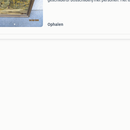
geschilderdf bosschilderij met personen. Het i
de hand van de in de pieter scheen lexicon
voorkomende adriaan marinus geijp, van 12-1
1855 en over
Ophalen