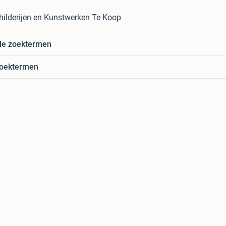
childerijen en Kunstwerken Te Koop
de zoektermen
zoektermen