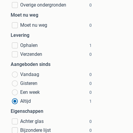
Overige ondergronden
0
Moet nu weg
Moet nu weg
0
Levering
Ophalen
1
Verzenden
0
Aangeboden sinds
Vandaag
0
Gisteren
0
Een week
0
Altijd
1
Eigenschappen
Achter glas
0
Bijzondere lijst
0