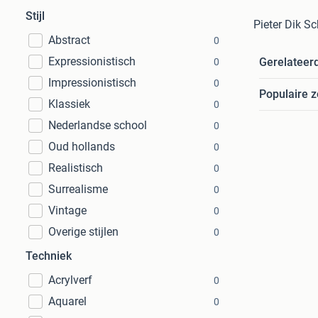
Stijl
Pieter Dik S
Abstract
0
Expressionistisch
Gerelateer
0
Impressionistisch
0
Populaire 
Klassiek
0
Nederlandse school
0
Oud hollands
0
Realistisch
0
Surrealisme
0
Vintage
0
Overige stijlen
0
Techniek
Acrylverf
0
Aquarel
0