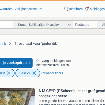
waarden
Veiligheidscentrum
Berichten
Meldingen
Kunst | Schilderijen | Klassiek
A
1 resultaat
voor 'pieter dik'
siek
Ontvang meldingen van
r je zoekopdracht
nieuwe zoekresultaten
unst
Klassiek
Verwijder filters
A.M.GEYP, (P.Scheen), lekker grof gesch
bosgezicht perso
In een goede lijst van 34x40 cm, een lekker dik