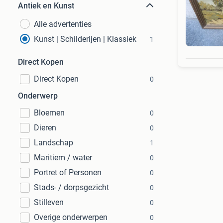
Antiek en Kunst
Alle advertenties
Kunst | Schilderijen | Klassiek
1
Direct Kopen
Direct Kopen
0
Onderwerp
Bloemen
0
Dieren
0
Landschap
1
Maritiem / water
0
Portret of Personen
0
Stads- / dorpsgezicht
0
Stilleven
0
Overige onderwerpen
0