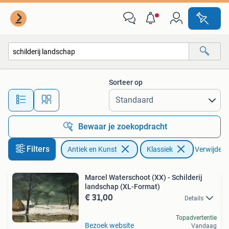
Kunst | Schilderijen | Klassiek
Sorteer op
Alle afstanden…
Bewaar je zoekopdracht
Filters
Antiek en Kunst
Klassiek
Verwijder f
Marcel Waterschoot (XX) - Schilderij
landschap (XL-Format)
€ 31,00
Details
Topadvertentie
Bezoek website
Vandaag