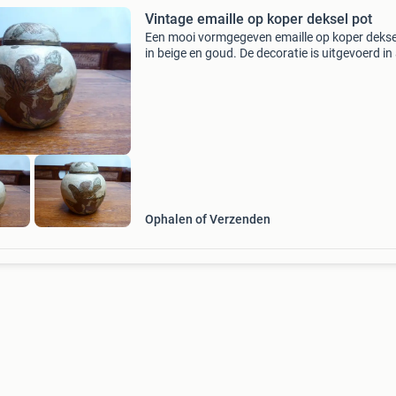
Vintage emaille op koper deksel pot
Een mooi vormgegeven emaille op koper dekse
in beige en goud. De decoratie is uitgevoerd in 
deco stijl. Het verkeert in goede staat. De hoog
ong. 12 Cm. A.u.b. Niet lager bieden. 358
Ophalen of Verzenden