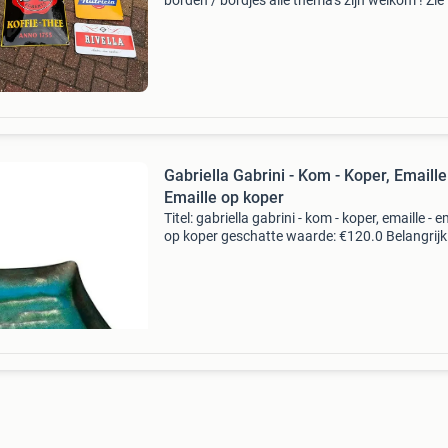
borden / bordjes alle thema's zijn welkom ! Zie 
ter voorbeeld heeft u 1 of enkele stuks dan hoo
graag van u, maar ook complete ( grote )
Gabriella Gabrini - Kom - Koper, Emaille
Emaille op koper
Titel: gabriella gabrini - kom - koper, emaille - e
op koper geschatte waarde: €120.0 Belangrijk
winnende biedingen zijn exclusief 9%
koperbescherming + €3 kavel beschrijving gabr