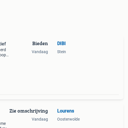
Bieden
DIBI
ief
derd
Vandaag
Stein
loopt
ijn
Zie omschrijving
Lourens
Vandaag
Oosterwolde
lame