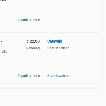
foto’s
r ik
Topadvertentie
€ 22,00
Catawiki
 -
Vandaag
Heel Nederland
maille
:
iell
Topadvertentie
Bezoek website