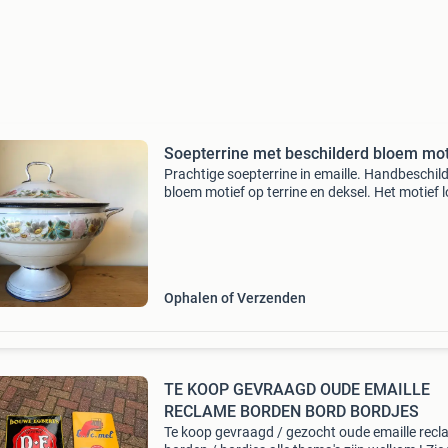
Soepterrine met beschilderd bloem mot
Prachtige soepterrine in emaille. Handbeschil
bloem motief op terrine en deksel. Het motief 
helemaal rondom door. In hele mooie staat!
Verzendkosten (7.45 Euro binnen nederland) z
voor de
Ophalen of Verzenden
TE KOOP GEVRAAGD OUDE EMAILLE
RECLAME BORDEN BORD BORDJES
Te koop gevraagd / gezocht oude emaille rec