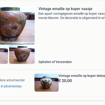
Vintage emaille op koper vaasje
Een apart vormgegeven emaille op koper vaasj
mooie kleuren. De decoratie is uitgevoerd in ar
deco stijl. Het verkeert in goede staat. De hoog
ong. 12 Cm. A.u.b. Niet lager bieden. 358
Ophalen of Verzenden
Vintage emaille op koper dekse
€ 20,00
deze adverteerder
e 8 advertenties