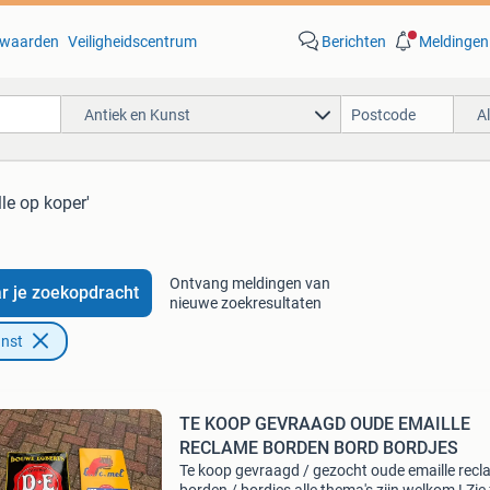
waarden
Veiligheidscentrum
Berichten
Meldingen
Antiek en Kunst
A
lle op koper'
Ontvang meldingen van
r je zoekopdracht
nieuwe zoekresultaten
unst
TE KOOP GEVRAAGD OUDE EMAILLE
RECLAME BORDEN BORD BORDJES
Te koop gevraagd / gezocht oude emaille rec