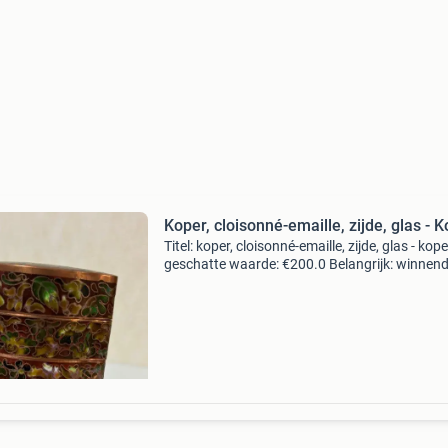
Koper, cloisonné-emaille, zijde, glas - K
Titel: koper, cloisonné-emaille, zijde, glas - kope
geschatte waarde: €200.0 Belangrijk: winnen
biedingen zijn exclusief 9% koperbescherming
kavel beschrijving antieke cloisonné ema