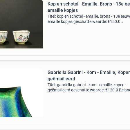
Kop en schotel - Emaille, Brons - 18e e
emaille kopjes
Titel: kop en schotel - emaille, brons - 18e eeu
emaille kopjes geschatte waarde: €150.0
Belangrijk: winnende biedingen zijn exclusief 
koperbescherming + €3 kavel beschrijving leto
Het
Gabriella Gabrini - Kom - Emaille, Koper
geëmailleerd
Titel: gabriella gabrini - kom - emaille, koper -
geëmailleerd geschatte waarde: €120.0 Belang
winnende biedingen zijn exclusief 9%
koperbescherming + €3 kavel beschrijving gabr
ga