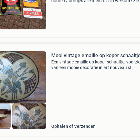
borden / bordjes alle thema's zijn welkom ! Zie 
ter voorbeeld heeft u 1 of enkele stuks dan hoo
graag van u, maar ook complete ( grote )
Mooi vintage emaille op koper schaaltj
Een vintage emaille op koper schaaltje, voorzi
van een mooie decoratie in art nouveau stijl.
Daarnaast is het schaaltje op 3 plekken open
gewerkt. Het verkeert in goede staat. De door
is ong. 1
Ophalen of Verzenden