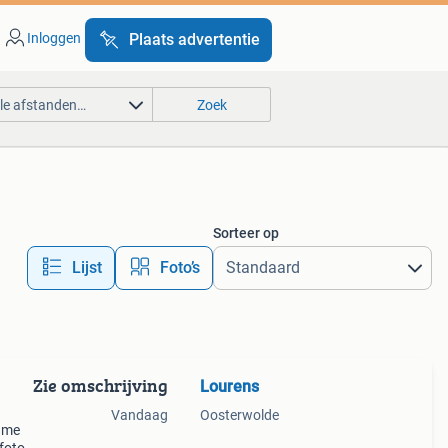
Inloggen
Plaats advertentie
lle afstanden…
Zoek
Sorteer op
Lijst
Foto’s
Zie omschrijving
Lourens
Vandaag
Oosterwolde
lame