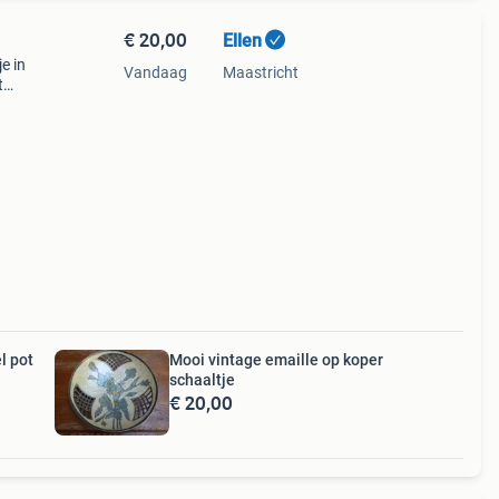
€ 20,00
Ellen
e in
Vandaag
Maastricht
t
te is
l pot
Mooi vintage emaille op koper
schaaltje
€ 20,00