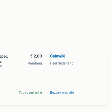
€ 2,00
Catawiki
oper,
r,
Vandaag
Heel Nederland
de
 + €3
Topadvertentie
Bezoek website