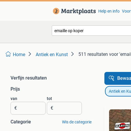
Help en info
Voor
511 resultaten
voor 'emai
Home
Antiek en Kunst
Verfijn resultaten
Bewaa
Prijs
Antiek en K
van
tot
€
€
Categorie
Wis de categorie