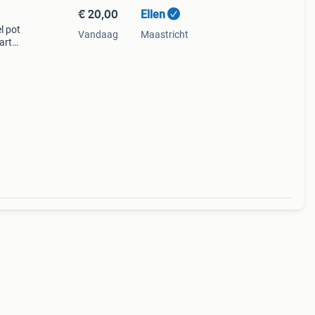
€ 20,00
Ellen
l pot
Vandaag
Maastricht
art
te is