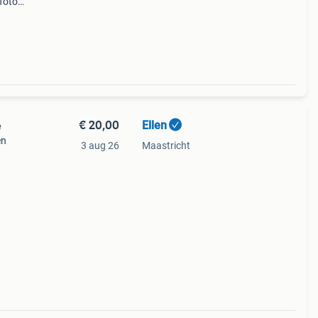
foto’s
r ik
€ 20,00
Ellen
e
en
3 aug 26
Maastricht
snede