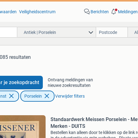
waarden
Veiligheidscentrum
Berichten
Meldingen
Antiek | Porselein
A
085 resultaten
Ontvang meldingen van
r je zoekopdracht
nieuwe zoekresultaten
unst
Porselein
Verwijder filters
Standaardwerk Meissen Porselein - Me
Merken - DUITS
Bestellen kan alleen door te klikken op de link 