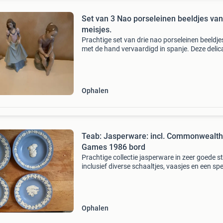
Set van 3 Nao porseleinen beeldjes van
meisjes.
Prachtige set van drie nao porseleinen beeldjes
met de hand vervaardigd in spanje. Deze delic
beeldjes stellen meisjes voor in verschillende p
gekleed in zachte pastelkleuren. Ze zijn een
Ophalen
Teab: Jasperware: incl. Commonwealth
Games 1986 bord
Prachtige collectie jasperware in zeer goede st
inclusief diverse schaaltjes, vaasjes en een sp
bordje ter ere van de commonwealth games 
in edinburgh. De set omvat vier kleine ronde b
Ophalen