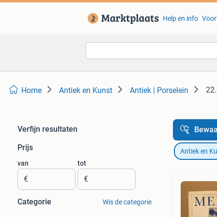
Help en info
Voor
22.
Home
Antiek en Kunst
Antiek | Porselein
Verfijn resultaten
Bewaa
Prijs
Antiek en K
van
tot
€
€
Categorie
Wis de categorie