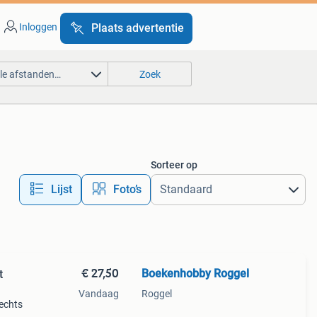
Inloggen
Plaats advertentie
lle afstanden…
Zoek
Sorteer op
Lijst
Foto’s
€ 27,50
Boekenhobby Roggel
t
Vandaag
Roggel
rechts