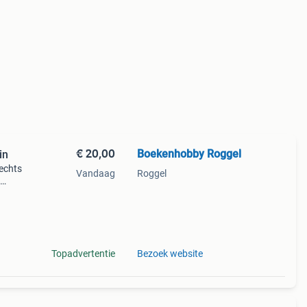
€ 20,00
Boekenhobby Roggel
in
rechts
Vandaag
Roggel
ij mee
Topadvertentie
Bezoek website