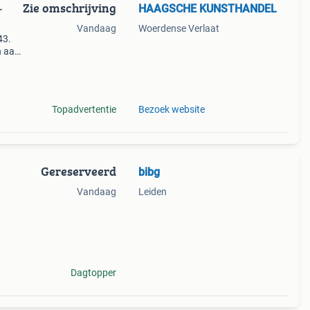
Zie omschrijving
HAAGSCHE KUNSTHANDEL
-
Vandaag
Woerdense Verlaat
43.
n aan
Topadvertentie
Bezoek website
Gereserveerd
bibg
Vandaag
Leiden
er
 aan
Dagtopper