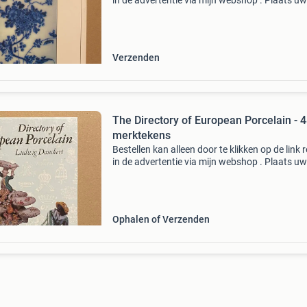
in de advertentie via mijn webshop . Plaats uw
bestelling in het winkelmandje. Bij meerdere
producten worden automatisch slechts 1x
verzendkosten
Verzenden
The Directory of European Porcelain - 
merktekens
Bestellen kan alleen door te klikken op de link 
in de advertentie via mijn webshop . Plaats uw
bestelling in het winkelmandje. Verzenden en
afhalen zijn mogelijk (in het keuze-menu ) en b
Ophalen of Verzenden