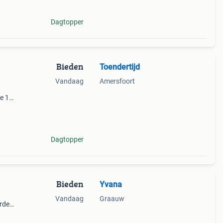
Dagtopper
Bieden
Toendertijd
Vandaag
Amersfoort
e 19e
eer
Dagtopper
Bieden
Yvana
Vandaag
Graauw
orden
ance
zijn