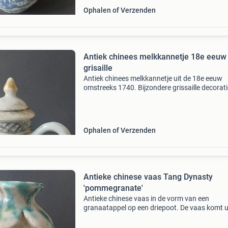
Ophalen of Verzenden
Antiek chinees melkkannetje 18e eeuw
grisaille
Antiek chinees melkkannetje uit de 18e eeuw
omstreeks 1740. Bijzondere grissaille decorati
Helemaal in tact en inclusief de originele dekse
Meer info: 18th century chinese porcelain milk
pitcher g
Ophalen of Verzenden
Antieke chinese vaas Tang Dynasty
'pommegranate'
Antieke chinese vaas in de vorm van een
granaatappel op een driepoot. De vaas komt u
periode van de tang dynasty wat terug te zien i
het &#39;splashed green&#39; decor, de onzu