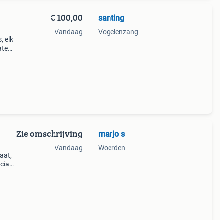
€ 100,00
santing
Vandaag
Vogelenzang
, elk
ate
oses,
Zie omschrijving
marjo s
Vandaag
Woerden
aat,
eciaal
1986
or