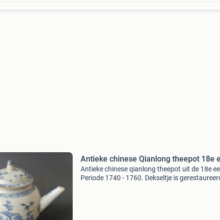
Antieke chinese Qianlong theepot 18e
Antieke chinese qianlong theepot uit de 18e e
Periode 1740 - 1760. Dekseltje is gerestaureer
Bieden aub zie voor meer antiek middeleeuws
porselein aardewerk asian-art goud zilver tin 
niet