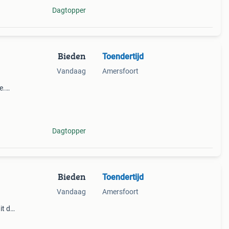
Dagtopper
Bieden
Toendertijd
Vandaag
Amersfoort
e.
l.
Dagtopper
Bieden
Toendertijd
Vandaag
Amersfoort
it de
s in
ivere