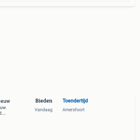
Bieden
Toendertijd
 eeuw
euw.
Vandaag
Amersfoort
d.
kunst