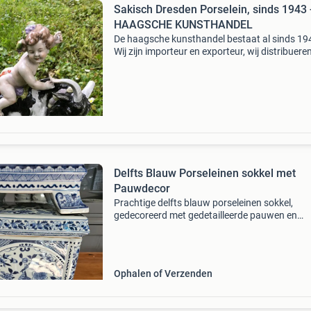
Sakisch Dresden Porselein, sinds 1943 
HAAGSCHE KUNSTHANDEL
De haagsche kunsthandel bestaat al sinds 19
Wij zijn importeur en exporteur, wij distribuere
de detailhandel en wij verkopen ook direct aan
particulieren de bekendheid van ons in geheel
europa
Delfts Blauw Porseleinen sokkel met
Pauwdecor
Prachtige delfts blauw porseleinen sokkel,
gedecoreerd met gedetailleerde pauwen en
bloemmotieven. Deze vierkante pot staat op vi
sierlijke pootjes en is een elegante toevoeging
elk interieur. D
Ophalen of Verzenden