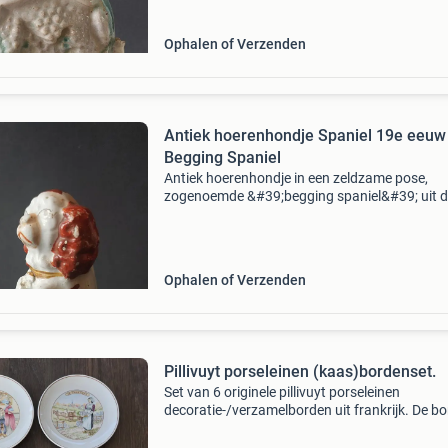
i
Ophalen of Verzenden
Antiek hoerenhondje Spaniel 19e eeuw
Begging Spaniel
Antiek hoerenhondje in een zeldzame pose,
zogenoemde &#39;begging spaniel&#39; uit d
eeuw. Bakfoutje op de rechtervoet wat vaker
voorkomt bij deze beeldjes uit de 19e eeuw. M
info: beg
Ophalen of Verzenden
Pillivuyt porseleinen (kaas)bordenset.
Set van 6 originele pillivuyt porseleinen
decoratie-/verzamelborden uit frankrijk. De b
zijn gemerkt aan de onderzijde met pillivuyt fr
– porcelaine – depuis 1818 – 1923. De borden 