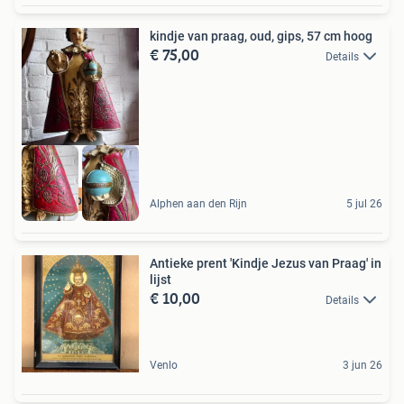
kindje van praag, oud, gips, 57 cm hoog
€ 75,00
Details
De Doofpot Antiek
Alphen aan den Rijn
5 jul 26
Antieke prent 'Kindje Jezus van Praag' in
lijst
€ 10,00
Details
Venlo
3 jun 26