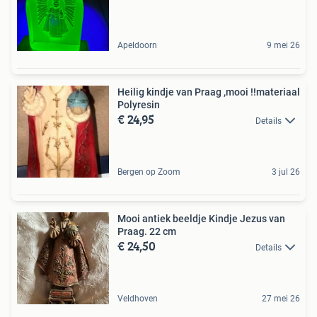
Apeldoorn
9 mei 26
Heilig kindje van Praag ,mooi !!materiaal
Polyresin
€ 24,95
Details
Bergen op Zoom
3 jul 26
Mooi antiek beeldje Kindje Jezus van
Praag. 22 cm
€ 24,50
Details
Veldhoven
27 mei 26