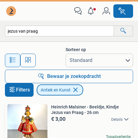
Antiek en Kunst
Sorteer op
Alle afstanden…
Bewaar je zoekopdracht
Filters
Antiek en Kunst
Heinrich Malsiner - Beeldje, Kindje
Jezus van Praag - 26 cm
€ 3,00
Details
Topadvertentie