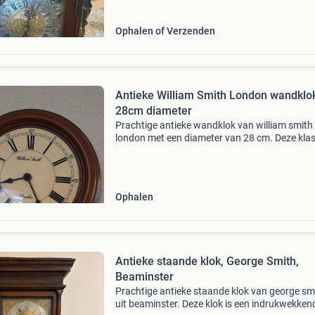
op: er is een kl
Ophalen of Verzenden
Antieke William Smith London wandklok
28cm diameter
Prachtige antieke wandklok van william smith
london met een diameter van 28 cm. Deze klas
klok heeft romeinse cijfers en een elegante
uitstraling die perfect past in een traditioneel
interieur. E
Ophalen
Antieke staande klok, George Smith,
Beaminster
Prachtige antieke staande klok van george sm
uit beaminster. Deze klok is een indrukwekken