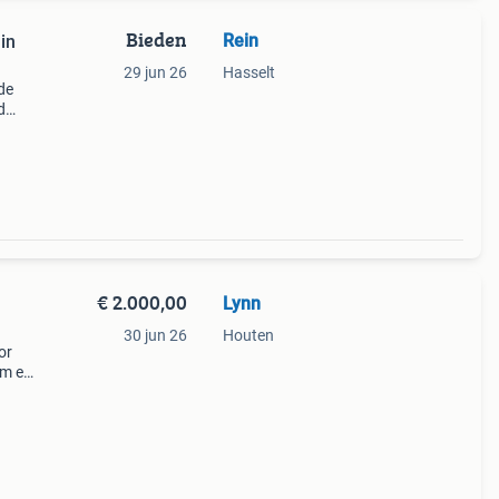
Bieden
Rein
in
29 jun 26
Hasselt
de
d
oet
€ 2.000,00
Lynn
30 jun 26
Houten
or
am en
als
eft