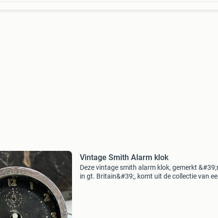
Vintage Smith Alarm klok
Deze vintage smith alarm klok, gemerkt &#39
in gt. Britain&#39;, komt uit de collectie van e
klokkenmaker. De klok is in een gebruikte staa
wordt aangeboden voor onderdelen of resta