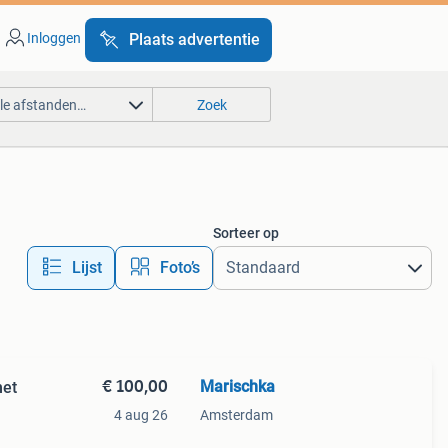
Inloggen
Plaats advertentie
lle afstanden…
Zoek
Sorteer op
Lijst
Foto’s
€ 100,00
Marischka
met
4 aug 26
Amsterdam