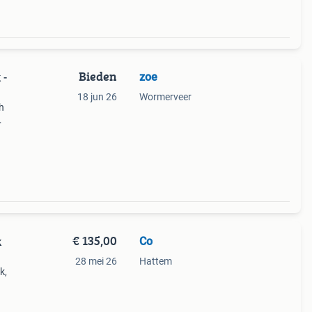
Bieden
zoe
 -
18 jun 26
Wormerveer
h
fect
€ 135,00
Co
k
28 mei 26
Hattem
k,
r. Let