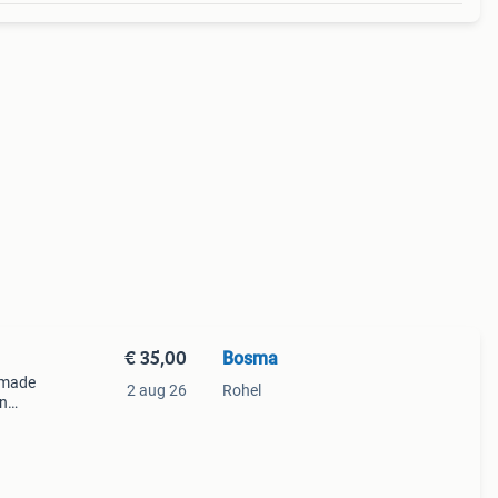
€ 35,00
Bosma
;made
2 aug 26
Rohel
en
t en