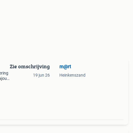
Zie omschrijving
m@rt
ering
19 jun 26
Heinkenszand
ajour
 17.5