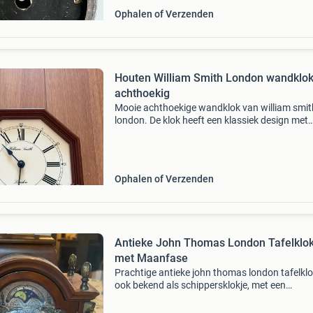
Ophalen of Verzenden
Houten William Smith London wandklok
achthoekig
Mooie achthoekige wandklok van william smit
london. De klok heeft een klassiek design met
romeinse cijfers en een donkerhouten lijst. Per
voor een traditioneel interieur.
Ophalen of Verzenden
Antieke John Thomas London Tafelklo
met Maanfase
Prachtige antieke john thomas london tafelklo
ook bekend als schippersklokje, met een
gedetailleerde maanfase-aanduiding. Deze
klassieke klok is een aanwinst voor elk interieu