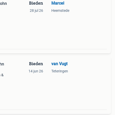
Bieden
Marcel
John
28 jul 26
Heemstede
 ‘60,
. Elk
Bieden
van Vugt
ohn
14 jun 26
Teteringen
h &
: een
hebber