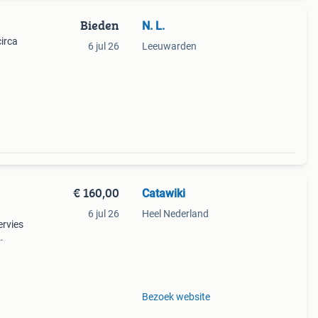
Bieden
N. L.
irca
6 jul 26
Leeuwarden
ot.
€ 160,00
Catawiki
6 jul 26
Heel Nederland
ervies
ng
Bezoek website