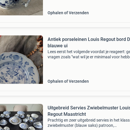
Ophalen of Verzenden
Antiek porseleinen Louis Regout bord 
blauwe ui
Lees eerst het volgende voordat je reageert: g
vragen zoals "wat wil je er minimaal voor heb
graag een serieus en reëel bod. Op onzin bied
wordt niet gereageerd. Betaling gaat v
Ophalen of Verzenden
Uitgebreid Servies Zwiebelmuster Loui
Regout Maastricht
Prachtig en zeer uitgebreid servies in het klass
zwiebelmuster (blauw saks) patroon,