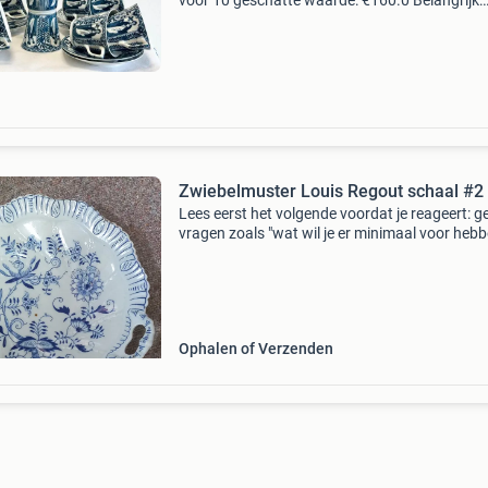
voor 10 geschatte waarde: €160.0 Belangrijk:
winnende biedingen zijn exclusief 9%
koperbescherming + €3 kavel beschrijving “lo
lisa”
Zwiebelmuster Louis Regout schaal #2
Lees eerst het volgende voordat je reageert: g
vragen zoals "wat wil je er minimaal voor hebb
Graag een serieus en reëel bod. Op onzin bied
wordt niet gereageerd. Betaling gaat
Ophalen of Verzenden