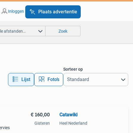
Inloggen
Plaats advertentie
lle afstanden…
Zoek
Sorteer op
Lijst
Foto’s
€ 160,00
Catawiki
Gisteren
Heel Nederland
ervies