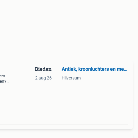
Bieden
Antiek, kroonluchters en meer
een
2 aug 26
Hilversum
en?".
ingen