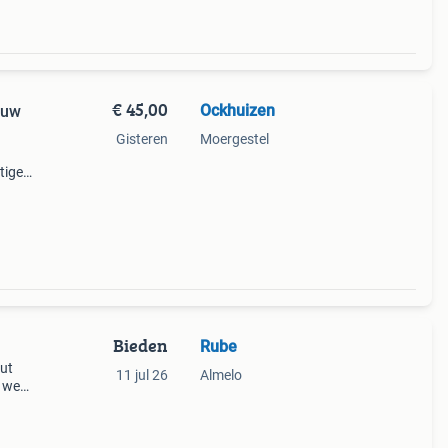
€ 45,00
Ockhuizen
auw
Gisteren
Moergestel
tige
.
Bieden
Rube
out
11 jul 26
Almelo
k weet
to.