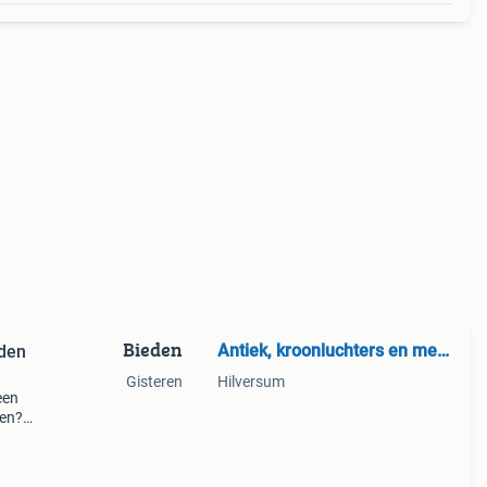
Bieden
Antiek, kroonluchters en meer
rden
Gisteren
Hilversum
een
en?".
ingen