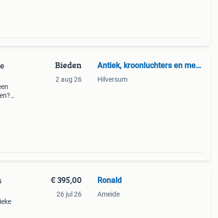
Bieden
Antiek, kroonluchters en meer
De
2 aug 26
Hilversum
een
ben?"
ingen
€ 395,00
Ronald
s
26 jul 26
Ameide
ieke