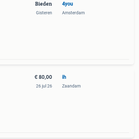
Bieden
4you
Gisteren
Amsterdam
van
ieke,
€ 80,00
ih
26 jul 26
Zaandam
d