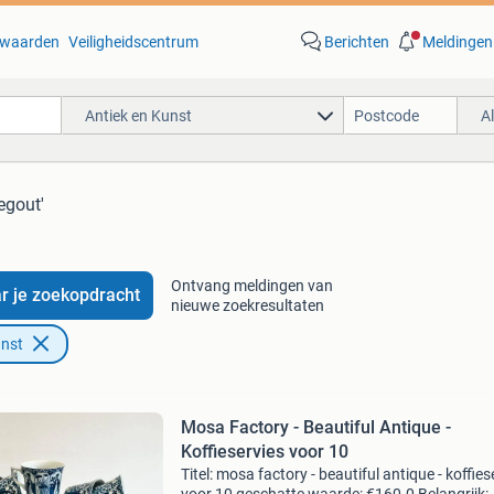
waarden
Veiligheidscentrum
Berichten
Meldingen
Antiek en Kunst
A
regout'
Ontvang meldingen van
r je zoekopdracht
nieuwe zoekresultaten
unst
Mosa Factory - Beautiful Antique -
Koffieservies voor 10
Titel: mosa factory - beautiful antique - koffies