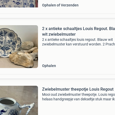
Ophalen of Verzenden
2 x antieke schaaltjes Louis Regout. Bl
wit zwiebelmuster
2 x antieke schaaltjes louis regout. Blauw wit
zwiebelmuster kan verstuurd worden. 2 Prach
oude ovale schaaltjes. In delfts blauwe kleuren
Broodschaaltjes / serveerschaal / compote
schaaltje. Zwi
Ophalen
Zwiebelmuster theepotje Louis Regout
Mooi oud zwiebelmuster theepotje. Louis reg
helaas handgreepje van dekseltje stuk maar i
iemand die een los dekseltje te koop heeft!
Eventueel kan deze goed gelijmd worden zie fo
Bieden ex