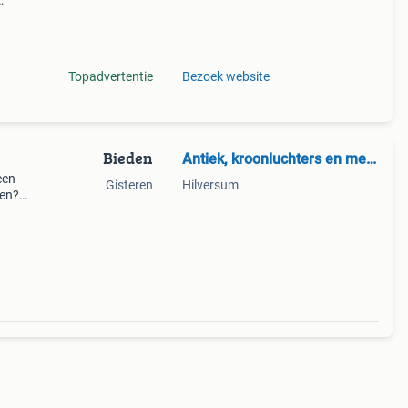
ng
Topadvertentie
Bezoek website
Bieden
Antiek, kroonluchters en meer
een
Gisteren
Hilversum
en?".
ingen