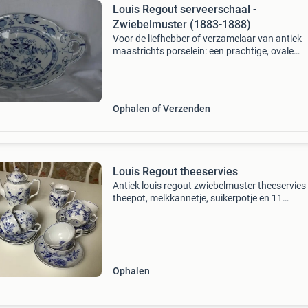
Louis Regout serveerschaal -
Zwiebelmuster (1883-1888)
Voor de liefhebber of verzamelaar van antiek
maastrichts porselein: een prachtige, ovale
serveerschaal van louis regout (de voorloper 
mosa). De schaal is gedecoreerd met het klass
kobaltblauw
Ophalen of Verzenden
Louis Regout theeservies
Antiek louis regout zwiebelmuster theeservies
theepot, melkkannetje, suikerpotje en 11
theekopjes. Het melkkannetje heeft een gelijm
stukje het suikerpotje een gelijmd oortje 2
schoteltjes hebben kle
Ophalen