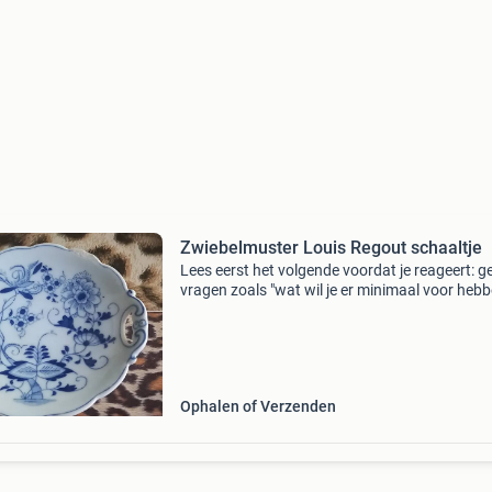
Zwiebelmuster Louis Regout schaaltje
Lees eerst het volgende voordat je reageert: g
vragen zoals "wat wil je er minimaal voor hebb
Graag een serieus en reëel bod. Op onzin bied
wordt niet gereageerd. Betaling gaat
Ophalen of Verzenden