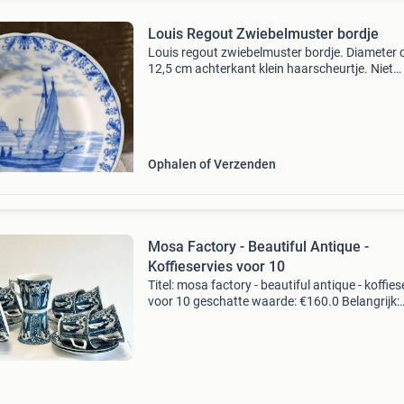
Louis Regout Zwiebelmuster bordje
Louis regout zwiebelmuster bordje. Diameter c
12,5 cm achterkant klein haarscheurtje. Niet
erdoorheen. Zie foto blauw wit tafereel met bo
Ophalen of Verzenden
Mosa Factory - Beautiful Antique -
Koffieservies voor 10
Titel: mosa factory - beautiful antique - koffies
voor 10 geschatte waarde: €160.0 Belangrijk:
winnende biedingen zijn exclusief 9%
koperbescherming + €3 kavel beschrijving “lo
lisa”