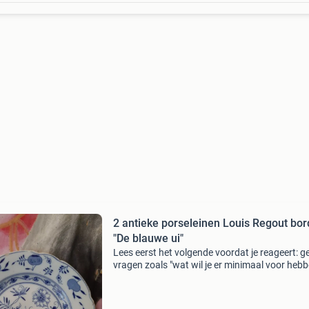
2 antieke porseleinen Louis Regout bo
"De blauwe ui"
Lees eerst het volgende voordat je reageert: g
vragen zoals "wat wil je er minimaal voor hebb
Graag een serieus en reëel bod. Op onzin bied
wordt niet gereageerd. Betaling gaat