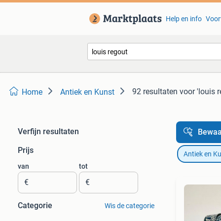
Help en info
Voor
92 resultaten
voor 'louis 
Home
Antiek en Kunst
Verfijn resultaten
Bewaa
Prijs
Antiek en K
van
tot
€
€
Categorie
Wis de categorie