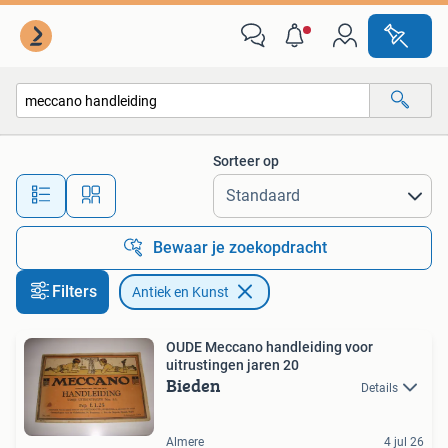
Antiek en Kunst
Sorteer op
Alle afstanden…
Bewaar je zoekopdracht
Filters
Antiek en Kunst
OUDE Meccano handleiding voor
uitrustingen jaren 20
Bieden
Details
Almere
4 jul 26