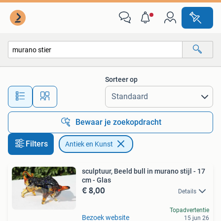
Antiek en Kunst
Sorteer op
Alle afstanden…
Bewaar je zoekopdracht
Filters
Antiek en Kunst
sculptuur, Beeld bull in murano stijl - 17
cm - Glas
€ 8,00
Details
Topadvertentie
Bezoek website
15 jun 26