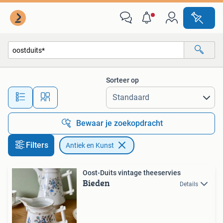
Antiek en Kunst
Sorteer op
Alle afstanden…
Bewaar je zoekopdracht
Filters
Antiek en Kunst
Oost-Duits vintage theeservies
Bieden
Details