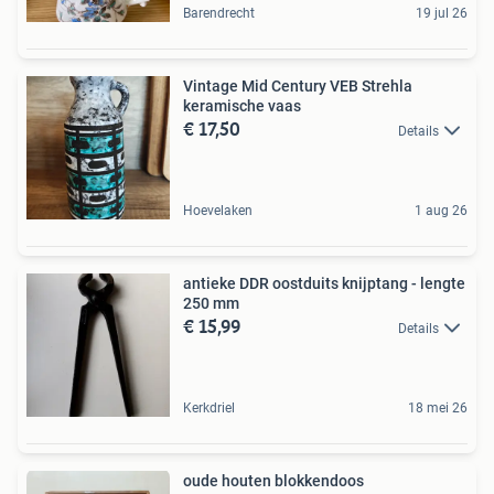
Barendrecht
19 jul 26
Vintage Mid Century VEB Strehla
keramische vaas
€ 17,50
Details
Hoevelaken
1 aug 26
antieke DDR oostduits knijptang - lengte
250 mm
€ 15,99
Details
Kerkdriel
18 mei 26
oude houten blokkendoos