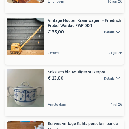
Eindhoven
16 jun 26
Vintage Houten Kraanwagen – Friedrich
Fröbel Werdau FWF DDR
€ 35,00
Details
Gemert
21 jul 26
Saksisch blauw Jäger suikerpot
€ 13,00
Details
Amsterdam
4 jul 26
Servies vintage Kahla porselein panda