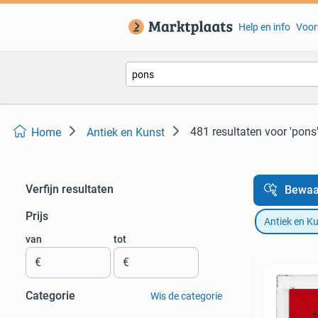
Help en info
Voor
481 resultaten
voor 'pons
Home
Antiek en Kunst
Verfijn resultaten
Bewaa
Prijs
Antiek en K
van
tot
€
€
Categorie
Wis de categorie