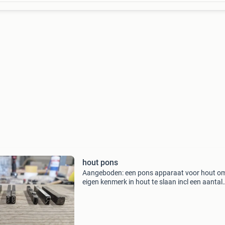
hout pons
Aangeboden: een pons apparaat voor hout om
eigen kenmerk in hout te slaan incl een aantal
nummers en leestekens, zie foto&#39;s prijs 1
euro af te halen in raalte of wijhe