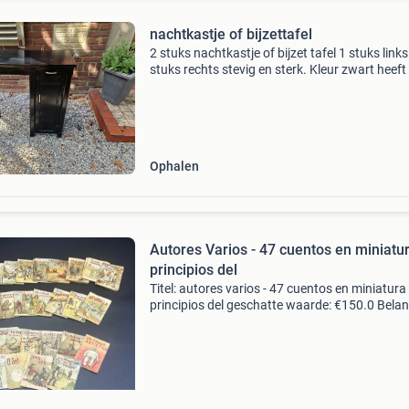
nachtkastje of bijzettafel
2 stuks nachtkastje of bijzet tafel 1 stuks links
stuks rechts stevig en sterk. Kleur zwart heeft
wat gebruikers sporen, alleen verf, geen
beschadigingen. L= 70 cm br = 32 cm. H= 72 
Ophalen
Autores Varios - 47 cuentos en miniatu
principios del
Titel: autores varios - 47 cuentos en miniatura
principios del geschatte waarde: €150.0 Belang
winnende biedingen zijn exclusief 9%
koperbescherming + €3 kavel beschrijving 47
miniat