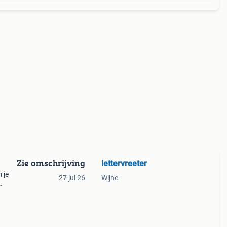
Zie omschrijving
lettervreeter
 je
27 jul 26
Wijhe
7,50