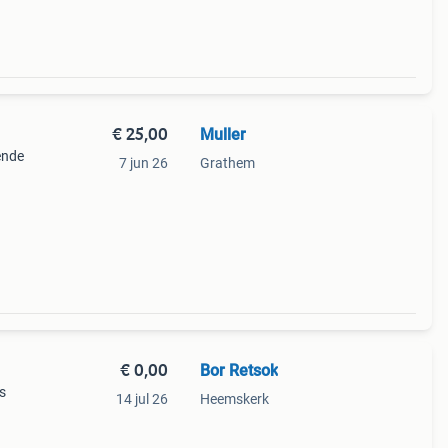
€ 25,00
Muller
ende
7 jun 26
Grathem
€ 0,00
Bor Retsok
s
14 jul 26
Heemskerk
n is