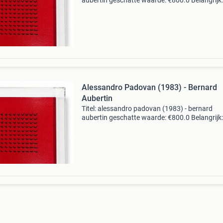
aubertin geschatte waarde: €800.0 Belangrijk:
winnende biedingen zijn exclusief 9%
koperbescherming + €3 kavel beschrijving ope
van de kunstenaar
Alessandro Padovan (1983) - Bernard
Aubertin
Titel: alessandro padovan (1983) - bernard
aubertin geschatte waarde: €800.0 Belangrijk:
winnende biedingen zijn exclusief 9%
koperbescherming + €3 kavel beschrijving ope
van de kunstenaar