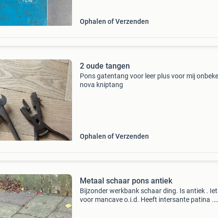
Ophalen of Verzenden
2 oude tangen
Pons gatentang voor leer plus voor mij onbek
nova kniptang
Ophalen of Verzenden
Metaal schaar pons antiek
Bijzonder werkbank schaar ding. Is antiek . Iet
voor mancave o.i.d. Heeft intersante patina .
Ophalen a.u.b. Is namelijk zwaar dus verzende
duur ..