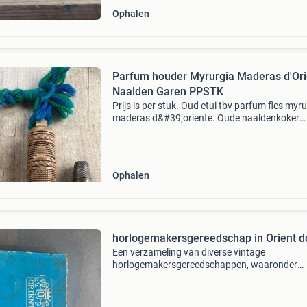
Ophalen
Parfum houder Myrurgia Maderas d'Ori
Naalden Garen PPSTK
Prijs is per stuk. Oud etui tbv parfum fles myr
maderas d&#39;oriente. Oude naaldenkoker
spaarverzekering den haag vingerhoed. Oude
naaldenkoker hout. Oud en gebruikt. 1X hout
maderas myrurgi
Ophalen
horlogemakersgereedschap in Orient d
Een verzameling van diverse vintage
horlogemakersgereedschappen, waaronder
ponsen en pennen, opgeborgen in orient doos
doos en inhoud vertonen gebruikssporen en pa
wat bijdraagt aan de authent