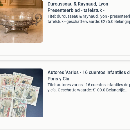
Durousseau & Raynaud, Lyon -
Presenteerblad - tafelstuk -
Titel: durousseau & raynaud, lyon - presenteer
tafelstuk - geschatte waarde: €275.0 Belangrij
winnende biedingen zijn exclusief 9%
koperbescherming + €3 kavel beschrijving pra
Autores Varios - 16 cuentos infantiles 
Pons y Cía.
Titel: autores varios - 16 cuentos infantiles de
y cía. Geschatte waarde: €100.0 Belangrijk:
winnende biedingen zijn exclusief 9%
koperbescherming + €3 kavel beschrijving de
collectie k