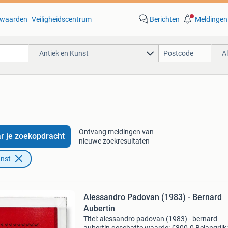
waarden
Veiligheidscentrum
Berichten
Meldingen
Antiek en Kunst
A
'
Ontvang meldingen van
r je zoekopdracht
nieuwe zoekresultaten
unst
Alessandro Padovan (1983) - Bernard
Aubertin
Titel: alessandro padovan (1983) - bernard