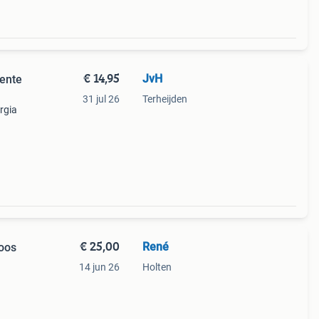
€ 14,95
JvH
ente
31 jul 26
Terheijden
urgia
€ 25,00
René
oos
14 jun 26
Holten
 de
tina,