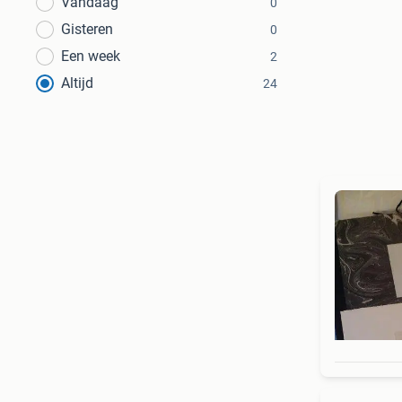
Vandaag
0
Gisteren
0
Een week
2
Altijd
24