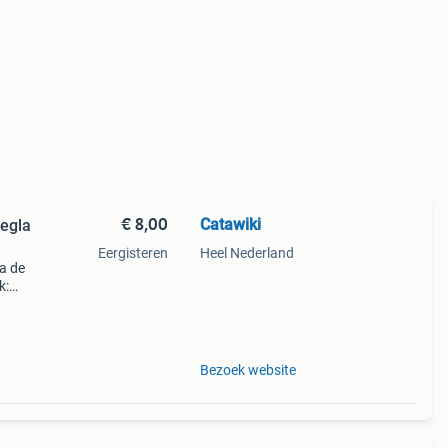
€ 8,00
Catawiki
Regla
Eergisteren
Heel Nederland
la de
k:
n
Bezoek website