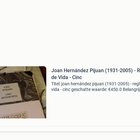
Joan Hernández Pijuan (1931-2005) - 
de Vida - Cinc
Titel: joan hernández pijuan (1931-2005) - reg
vida - cinc geschatte waarde: €450.0 Belangrij
winnende biedingen zijn exclusief 9%
koperbescherming + €3 kavel beschrijving joa
hernan