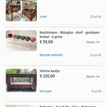
De Bosrand
Soest
23 jul 26
Nachtmann - Wijnglas - druif - geslepen
kristal - 6 grote
€ 53,00
Details
Bezoek website
23 jul 26
Vitrine kastje
€ 125,00
Details
Nijmegen
8 jul 26
Bohemia - Karaf (9) - Glas - Boheems