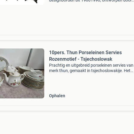
designborden uit 19801990, ontworpen door
matteo thun (linker bord, 1985), gianfranco fe
alessandro mendini ('piatto fax'), diameter 24
10pers. Thun Porseleinen Servies
Rozenmotief - Tsjechoslowak
Prachtig en uitgebreid porseleinen servies van
merk thun, gemaakt in tsjechoslowakije. Het
servies is gedecoreerd met een elegant rozenm
en gouden randen, relief aan de zijkanten, wat
een
Ophalen