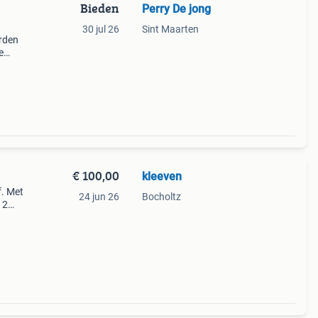
Bieden
Perry De jong
30 jul 26
Sint Maarten
orden
e
ect
n. Ze
€ 100,00
kleeven
. Met
24 jun 26
Bocholtz
 2
 en 1