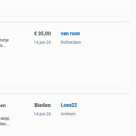
€ 35,00
van roon
netje
14 jun 26
Rotterdam
ak
Bieden
Loes22
men
14 jun 26
Arnhem
akije,
den.
epe
aal