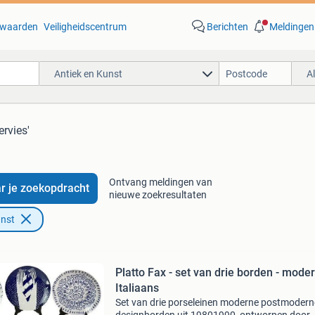
waarden
Veiligheidscentrum
Berichten
Meldingen
Antiek en Kunst
A
ervies'
Ontvang meldingen van
r je zoekopdracht
nieuwe zoekresultaten
unst
Platto Fax - set van drie borden - mode
Italiaans
Set van drie porseleinen moderne postmodern