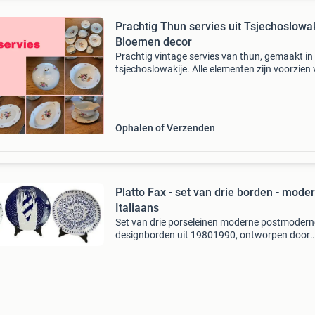
Prachtig Thun servies uit Tsjechoslowak
Bloemen decor
Prachtig vintage servies van thun, gemaakt in
tsjechoslowakije. Alle elementen zijn voorzien
een nummer. Het servies heeft een mooi
bloemendecor in heldere kleuren en verkeert in
goede vintag
Ophalen of Verzenden
Platto Fax - set van drie borden - mode
Italiaans
Set van drie porseleinen moderne postmodern
designborden uit 19801990, ontworpen door
matteo thun (linker bord, 1985), gianfranco fe
alessandro mendini ('piatto fax'), diameter 24