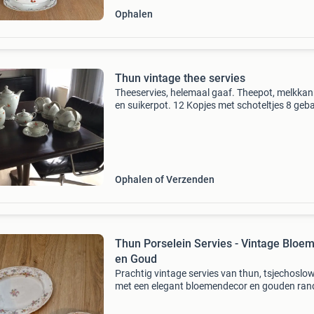
Ophalen
Thun vintage thee servies
Theeservies, helemaal gaaf. Theepot, melkkan
en suikerpot. 12 Kopjes met schoteltjes 8 geb
bordjes
Ophalen of Verzenden
Thun Porselein Servies - Vintage Bloe
en Goud
Prachtig vintage servies van thun, tsjechoslow
met een elegant bloemendecor en gouden ran
De set bestaat uit een grote ovale schaal, 6 di
borden, 6 dinerborden en 6 ontbijtborden. Ide