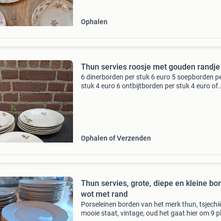
Ophalen
Thun servies roosje met gouden randje
6 dinerborden per stuk 6 euro 5 soepborden p
stuk 4 euro 6 ontbijtborden per stuk 4 euro of
compleet voor .....Een goed bod ophalen heeft
voorkeur verzending kan ook kosten zijn voor 
koper. Pr
Ophalen of Verzenden
Thun servies, grote, diepe en kleine bo
wot met rand
Porseleinen borden van het merk thun, tsjechië
mooie staat, vintage, oud het gaat hier om 9 p