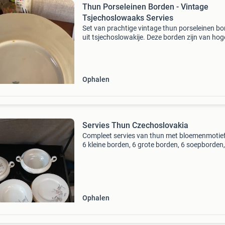
Thun Porseleinen Borden - Vintage
Tsjechoslowaaks Servies
Set van prachtige vintage thun porseleinen b
uit tsjechoslowakije. Deze borden zijn van hog
kwaliteit en hebben een klassiek ontwerp, perf
voor dagelijks gebruik of speciale gelegenhede
Ophalen
Servies Thun Czechoslovakia
Compleet servies van thun met bloemenmotief
6 kleine borden, 6 grote borden, 6 soepborden,
kommen waarvan 1 met deksel, 1 grote schaal
jusboot.
Ophalen