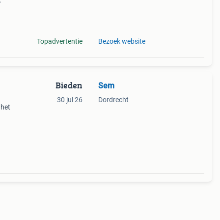
rre en
 cm. T
Topadvertentie
Bezoek website
Bieden
Sem
30 jul 26
Dordrecht
 het
otief
 het