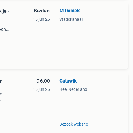
Bieden
M Daniëls
ije -
15 jun 26
Stadskanaal
 van
 zeer
€ 6,00
Catawiki
rn
15 jun 26
Heel Nederland
e
rre en
 cm. T
Bezoek website