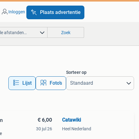
Inloggen
Plaats advertentie
lle afstanden…
Zoek
Sorteer op
Lijst
Foto’s
€ 6,00
Catawiki
rn
30 jul 26
Heel Nederland
e