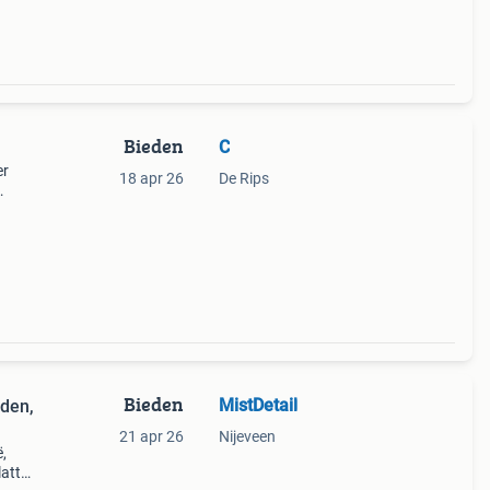
Bieden
C
er
18 apr 26
De Rips
 de
de
Bieden
MistDetail
rden,
21 apr 26
Nijeveen
,
latte