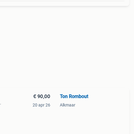
€ 90,00
Ton Rombout
.
20 apr 26
Alkmaar