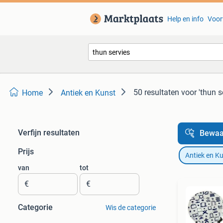
Help en info
Voor
50 resultaten
voor 'thun s
Home
Antiek en Kunst
Verfijn resultaten
Bewaa
Prijs
Antiek en K
van
tot
€
€
Categorie
Wis de categorie