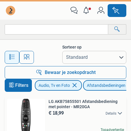
Afstandsbedieningen
Sorteer op
Alle afstanden…
Bewaar je zoekopdracht
Filters
Audio, Tv en Foto
Afstandsbedieningen
LG AKB75855501 Afstandsbediening
met pointer - MR20GA
€ 18,99
Details
Topadvertentie