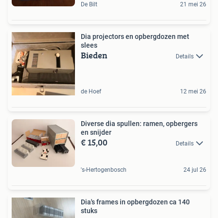
De Bilt
21 mei 26
Dia projectors en opbergdozen met
slees
Bieden
Details
de Hoef
12 mei 26
Diverse dia spullen: ramen, opbergers
en snijder
€ 15,00
Details
's-Hertogenbosch
24 jul 26
Dia's frames in opbergdozen ca 140
stuks