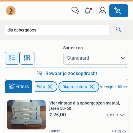
Diaprojectors
Sorteer op
Alle afstanden…
Bewaar je zoekopdracht
Filters
Audio, Tv en Foto
Diaprojectors
Verwijder filters
Vier vintage dia opbergdozen metaal,
jaren 50/60
€ 25,00
Details
Huizen
4 aug 26