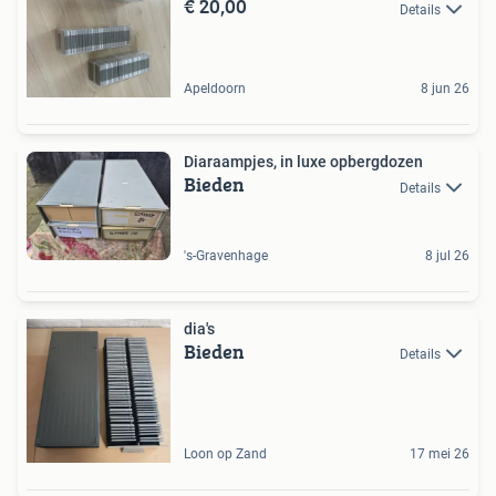
€ 20,00
Details
Apeldoorn
8 jun 26
Diaraampjes, in luxe opbergdozen
Bieden
Details
's-Gravenhage
8 jul 26
dia's
Bieden
Details
Loon op Zand
17 mei 26