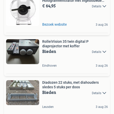
Hologramventilator met Ingebouwde
€ 64,95
Speak
Details
Bezoek website
3 aug 26
RolleiVision 35 twin digital P
diaprojector met koffer
Bieden
Details
Eindhoven
3 aug 26
Diadozen 22 stuks, met diahouders
sledes 5 stuks per doos
Bieden
Details
Leusden
3 aug 26