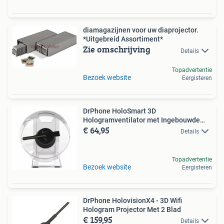
diamagazijnen voor uw diaprojector.
*Uitgebreid Assortiment*
Zie omschrijving
Details
Topadvertentie
Bezoek website
Eergisteren
DrPhone HoloSmart 3D
Hologramventilator met Ingebouwde
€ 64,95
Speak
Details
Topadvertentie
Bezoek website
Eergisteren
DrPhone HolovisionX4 - 3D Wifi
Hologram Projector Met 2 Blad
€ 159,95
Details