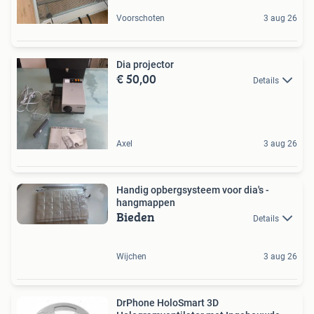
Voorschoten
3 aug 26
Dia projector
€ 50,00
Details
Axel
3 aug 26
Handig opbergsysteem voor dia's -
hangmappen
Bieden
Details
Wijchen
3 aug 26
DrPhone HoloSmart 3D