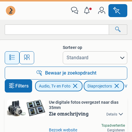
Diaprojectors
Sorteer op
Alle afstanden…
Bewaar je zoekopdracht
Filters
Audio, Tv en Foto
Diaprojectors
Verw
Uw digitale fotos overgezet naar dias
35mm
Zie omschrijving
Details
Topadvertentie
Bezoek website
Eergisteren