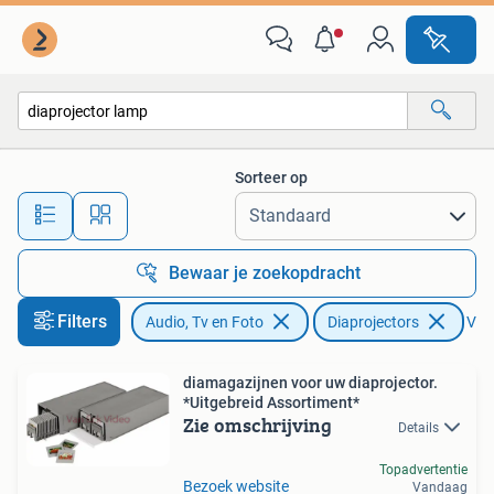
Diaprojectors
Sorteer op
Alle afstanden…
Bewaar je zoekopdracht
Filters
Audio, Tv en Foto
Diaprojectors
Verw
diamagazijnen voor uw diaprojector.
*Uitgebreid Assortiment*
Zie omschrijving
Details
Topadvertentie
Bezoek website
Vandaag