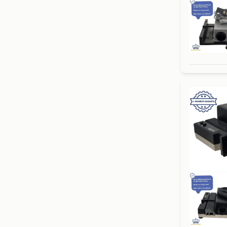
6 M
6 M