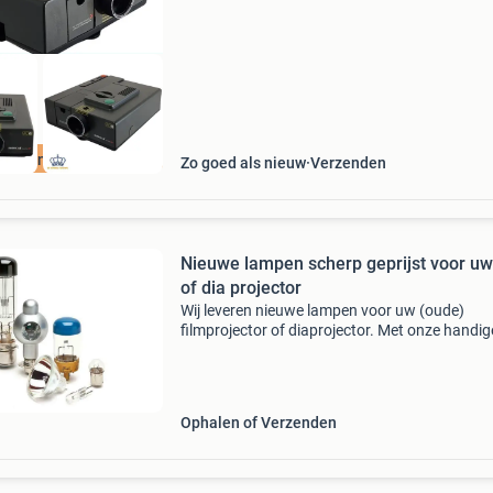
aanden Garantie
Zo goed als nieuw
Verzenden
Nieuwe lampen scherp geprijst voor uw
of dia projector
Wij leveren nieuwe lampen voor uw (oude)
filmprojector of diaprojector. Met onze handig
onderdelenzoeker kunt u opzoeken welke lam
nodig heeft voor uw apparaat. Te bestellen ui
webwinkel met
Ophalen of Verzenden