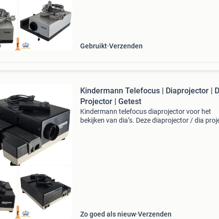
aanden Garantie
Gebruikt
Verzenden
Kindermann Telefocus | Diaprojector | D
Projector | Getest
Kindermann telefocus diaprojector voor het
bekijken van dia’s. Deze diaprojector / dia proj
is ideaal om oude dia’s en herinneringen opni
bekijken in groot formaat. De kindermann tele
aanden Garantie
Zo goed als nieuw
Verzenden