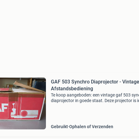
GAF 503 Synchro Diaprojector - Vintag
Afstandsbediening
Te koop aangeboden: een vintage gaf 503 syn
diaprojector in goede staat. Deze projector is 
voor het bekijken van oude dia&#39;s en word
geleverd met de originele afstandsbediening e
Gebruikt
Ophalen of Verzenden