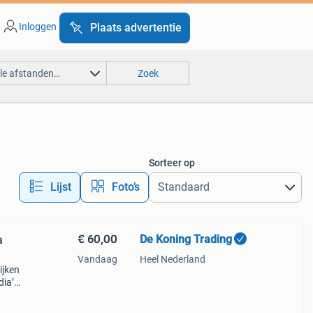
Inloggen
Plaats advertentie
lle afstanden…
Zoek
Sorteer op
Lijst
Foto’s
€ 60,00
De Koning Trading
a
Vandaag
Heel Nederland
ijken
dia’s
n op
k