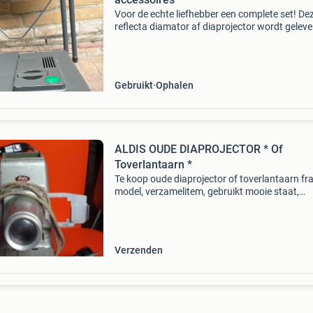
Voor de echte liefhebber een complete set! De
reflecta diamator af diaprojector wordt geleve
met een handige draagtas, een opvouwbaar
projectietafeltje en een grote hoeveelheid
diamagazijnen. De p
Gebruikt
Ophalen
ALDIS OUDE DIAPROJECTOR * Of
Toverlantaarn *
Te koop oude diaprojector of toverlantaarn fra
model, verzamelitem, gebruikt mooie staat,
compleet, merk aldis aspheric, met lens en orig
snoer en bakeliet stekkers! Voor dia&#39;s va
Verzenden