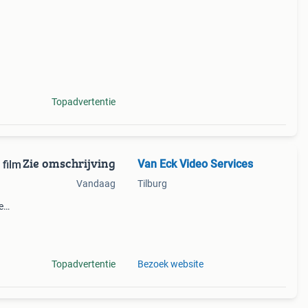
Topadvertentie
Zie omschrijving
Van Eck Video Services
 film
Vandaag
Tilburg
e
p u
t onze
Topadvertentie
Bezoek website