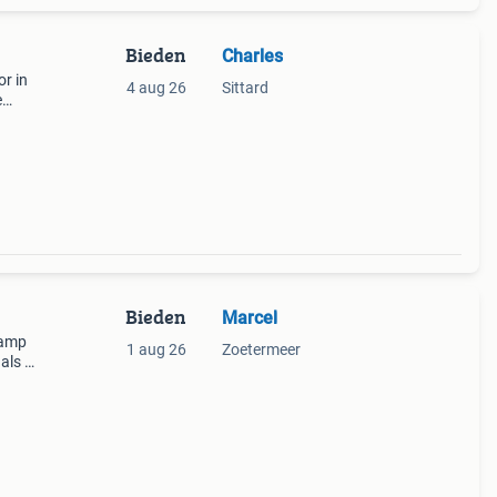
Bieden
Charles
r in
4 aug 26
Sittard
e
k
Bieden
Marcel
lamp
1 aug 26
Zoetermeer
als ie
iet