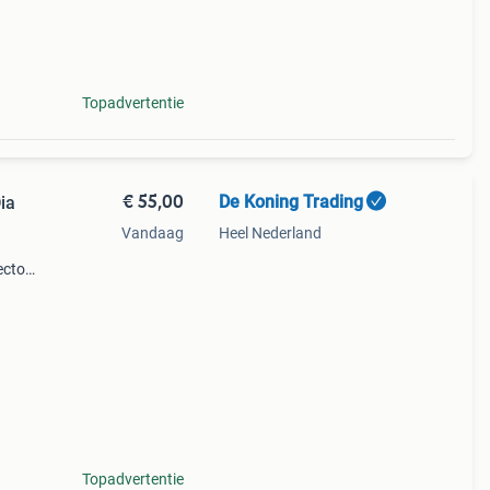
Topadvertentie
€ 55,00
De Koning Trading
ia
Vandaag
Heel Nederland
ector
euw te
focus
Topadvertentie