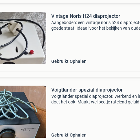
Vintage Noris H24 diaprojector
Aangeboden: een vintage noris h24 diaprojecto
goede staat. Ideaal voor het bekijken van oud
dia&#39;s of als decoratief object. Een klassie
stukje techniek voor de liefhebber.
Gebruikt
Ophalen
Voigtländer spezial diaprojector
Voigtländer spezial diaprojector. Werkend en 
doet het ook. Maakt wel beetje ratelend geluid 
aan staat. Zal wat smering nodig hebben. Is n
intensief/veel gebruikt, wel al oud.
Gebruikt
Ophalen