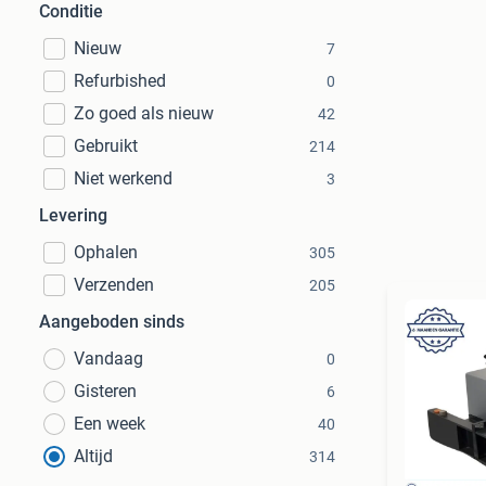
Conditie
Nieuw
7
Refurbished
0
Zo goed als nieuw
42
Gebruikt
214
Niet werkend
3
Levering
Ophalen
305
Verzenden
205
Aangeboden sinds
Vandaag
0
Gisteren
6
Een week
40
Altijd
314