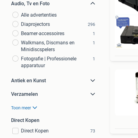
Audio, Tv en Foto
Alle advertenties
Diaprojectors
296
Beamer-accessoires
1
Walkmans, Discmans en
1
6 M
Minidiscspelers
Fotografie | Professionele
1
apparatuur
Antiek en Kunst
Verzamelen
Toon meer
Direct Kopen
Direct Kopen
73