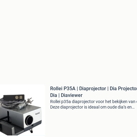
Rollei P35A | Diaprojector | Dia Projector
Dia | Diaviewer
Rollei p35a diaprojector voor het bekijken van 
Deze diaprojector is ideaal om oude dia’s en
herinneringen opnieuw tot leven te brengen o
groot formaat. De rollei p35a staat bekend om
eenv