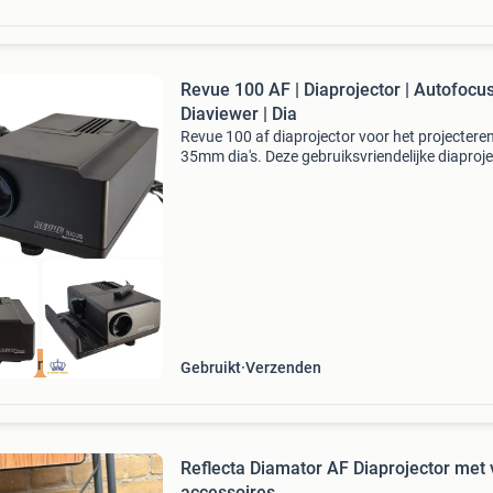
Revue 100 AF | Diaprojector | Autofocus
Diaviewer | Dia
Revue 100 af diaprojector voor het projectere
35mm dia's. Deze gebruiksvriendelijke diaproj
is ideaal om oude vakantiefoto's, familiedia's e
andere dierbare herinneringen opnieu
aanden Garantie
Gebruikt
Verzenden
Reflecta Diamator AF Diaprojector met 
accessoires