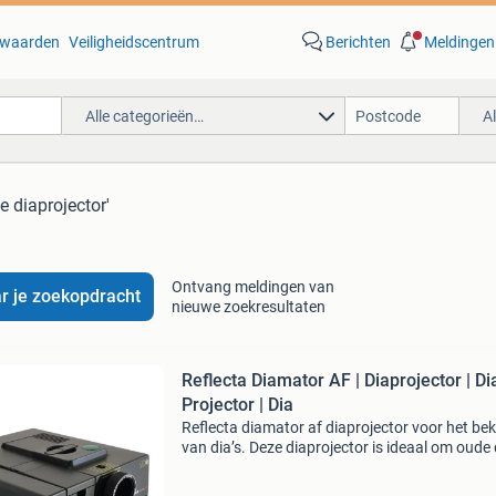
waarden
Veiligheidscentrum
Berichten
Meldingen
Alle categorieën…
A
e diaprojector'
Ontvang meldingen van
r je zoekopdracht
nieuwe zoekresultaten
Reflecta Diamator AF | Diaprojector | Di
Projector | Dia
Reflecta diamator af diaprojector voor het bek
van dia’s. Deze diaprojector is ideaal om oude 
en herinneringen opnieuw tot leven te brenge
groot formaat. De reflecta diamator af beschi