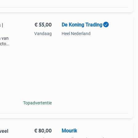
€ 55,00
De Koning Trading
 |
Vandaag
Heel Nederland
n van
ector
n
Topadvertentie
€ 80,00
Mourik
veel