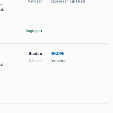
Vandaag
Capelle aan den IJssel
ze
rd
Dagtopper
Bieden
IRKOVE
Gisteren
Ossenisse
ai
inele
n 5 x