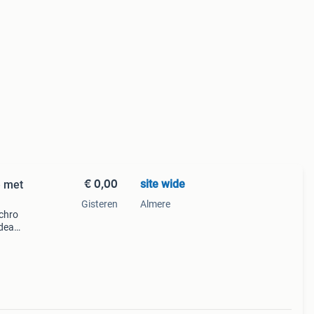
€ 0,00
site wide
e met
Gisteren
Almere
chro
ideaal
t
n d