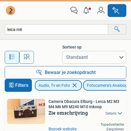
Fotocamera's Analoog
Sorteer op
Alle afstanden…
Bewaar je zoekopdracht
Filters
Audio, Tv en Foto
Fotocamera's Analoog
Camera Obscura Elburg - Leica M2 M3
M4 M6 M9 M240 M10 Inkoop
Zie omschrijving
Details
Topadvertentie
Bezoek website
Eergisteren