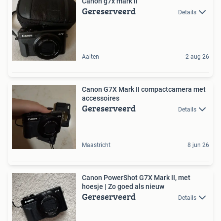
Canon g7x mark ii
Gereserveerd
Details
Aalten
2 aug 26
Canon G7X Mark II compactcamera met
accessoires
Gereserveerd
Details
Maastricht
8 jun 26
Canon PowerShot G7X Mark II, met
hoesje | Zo goed als nieuw
Gereserveerd
Details