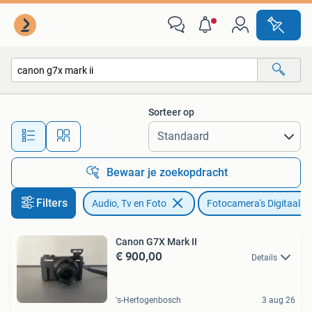
Fotocamera's Digitaal
Sorteer op
Alle afstanden…
Bewaar je zoekopdracht
Filters
Audio, Tv en Foto
Fotocamera's Digitaal
Canon G7X Mark II
€ 900,00
Details
's-Hertogenbosch
3 aug 26