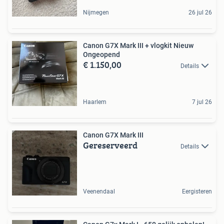
Nijmegen
26 jul 26
Canon G7X Mark III + vlogkit Nieuw
Ongeopend
€ 1.150,00
Details
Haarlem
7 jul 26
Canon G7X Mark III
Gereserveerd
Details
Veenendaal
Eergisteren