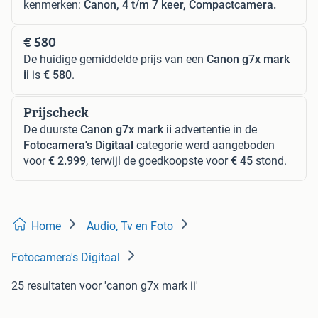
kenmerken:
Canon, 4 t/m 7 keer, Compactcamera.
€ 580
De huidige gemiddelde prijs van een
Canon g7x mark
ii
is
€ 580
.
Prijscheck
De duurste
Canon g7x mark ii
advertentie in de
Fotocamera's Digitaal
categorie werd aangeboden
voor
€ 2.999
, terwijl de goedkoopste voor
€ 45
stond.
Home
Audio, Tv en Foto
Fotocamera's Digitaal
25 resultaten
voor 'canon g7x mark ii'